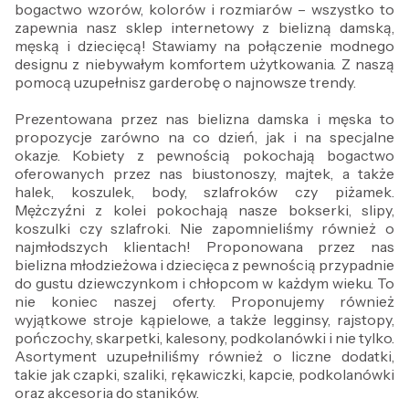
bogactwo wzorów, kolorów i rozmiarów – wszystko to
zapewnia nasz sklep internetowy z bielizną damską,
męską i dziecięcą! Stawiamy na połączenie modnego
designu z niebywałym komfortem użytkowania. Z naszą
pomocą uzupełnisz garderobę o najnowsze trendy.
Prezentowana przez nas bielizna damska i męska to
propozycje zarówno na co dzień, jak i na specjalne
okazje. Kobiety z pewnością pokochają bogactwo
oferowanych przez nas biustonoszy, majtek, a także
halek, koszulek, body, szlafroków czy piżamek.
Mężczyźni z kolei pokochają nasze bokserki, slipy,
koszulki czy szlafroki. Nie zapomnieliśmy również o
najmłodszych klientach! Proponowana przez nas
bielizna młodzieżowa i dziecięca z pewnością przypadnie
do gustu dziewczynkom i chłopcom w każdym wieku. To
nie koniec naszej oferty. Proponujemy również
wyjątkowe stroje kąpielowe, a także legginsy, rajstopy,
pończochy, skarpetki, kalesony, podkolanówki i nie tylko.
Asortyment uzupełniliśmy również o liczne dodatki,
takie jak czapki, szaliki, rękawiczki, kapcie, podkolanówki
oraz akcesoria do staników.