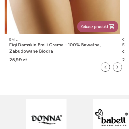
Zobacz produkt
PRODUCENT
PR
EMILI
OM
Figi Damskie Emili Crema - 100% Bawełna,
Ska
Zabudowane Biodra
cie
Cena
Ce
25,99 zł
20,