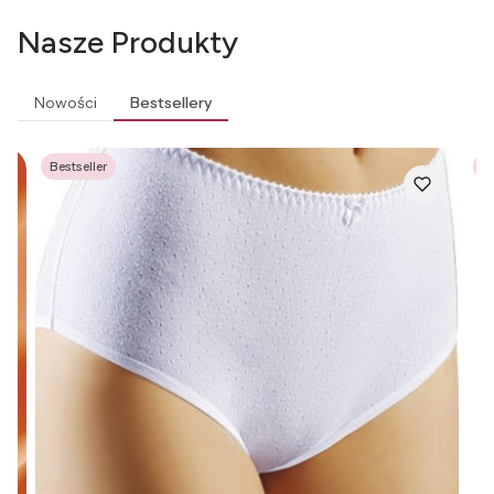
Nasze Produkty
Nowości
Bestsellery
Bestseller
Be