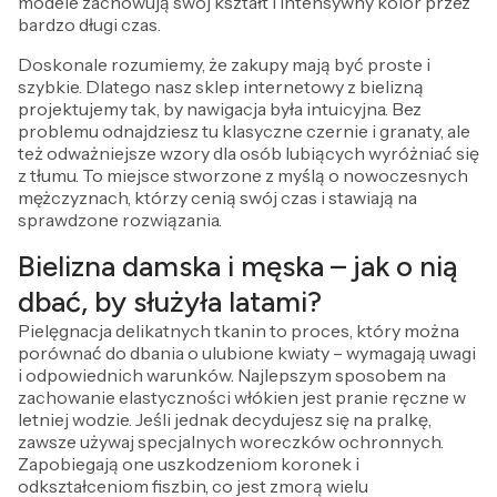
modele zachowują swój kształt i intensywny kolor przez
bardzo długi czas.
Doskonale rozumiemy, że zakupy mają być proste i
szybkie. Dlatego nasz sklep internetowy z bielizną
projektujemy tak, by nawigacja była intuicyjna. Bez
problemu odnajdziesz tu klasyczne czernie i granaty, ale
też odważniejsze wzory dla osób lubiących wyróżniać się
z tłumu. To miejsce stworzone z myślą o nowoczesnych
mężczyznach, którzy cenią swój czas i stawiają na
sprawdzone rozwiązania.
Bielizna damska i męska – jak o nią
dbać, by służyła latami?
Pielęgnacja delikatnych tkanin to proces, który można
porównać do dbania o ulubione kwiaty – wymagają uwagi
i odpowiednich warunków. Najlepszym sposobem na
zachowanie elastyczności włókien jest pranie ręczne w
letniej wodzie. Jeśli jednak decydujesz się na pralkę,
zawsze używaj specjalnych woreczków ochronnych.
Zapobiegają one uszkodzeniom koronek i
odkształceniom fiszbin, co jest zmorą wielu