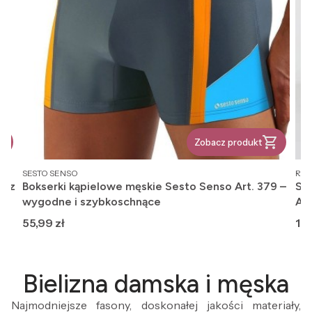
Zobacz produkt
PRODUCENT
PR
SESTO SENSO
REG
, z
Bokserki kąpielowe męskie Sesto Senso Art. 379 –
Ska
wygodne i szybkoschnące
An
Cena
Ce
55,99 zł
12,
Bielizna damska i męska
Najmodniejsze fasony, doskonałej jakości materiały,