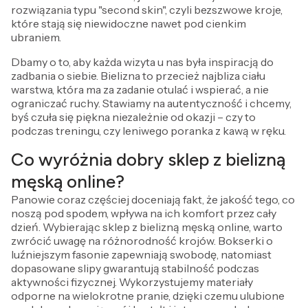
rozwiązania typu "second skin", czyli bezszwowe kroje,
które stają się niewidoczne nawet pod cienkim
ubraniem.
Dbamy o to, aby każda wizyta u nas była inspiracją do
zadbania o siebie. Bielizna to przecież najbliza ciału
warstwa, która ma za zadanie otulać i wspierać, a nie
ograniczać ruchy. Stawiamy na autentyczność i chcemy,
byś czuła się piękna niezależnie od okazji – czy to
podczas treningu, czy leniwego poranka z kawą w ręku.
Co wyróżnia dobry sklep z bielizną
męską online?
Panowie coraz częściej doceniają fakt, że jakość tego, co
noszą pod spodem, wpływa na ich komfort przez cały
dzień. Wybierając sklep z bielizną męską online, warto
zwrócić uwagę na różnorodność krojów. Bokserki o
luźniejszym fasonie zapewniają swobodę, natomiast
dopasowane slipy gwarantują stabilność podczas
aktywności fizycznej. Wykorzystujemy materiały
odporne na wielokrotne pranie, dzięki czemu ulubione