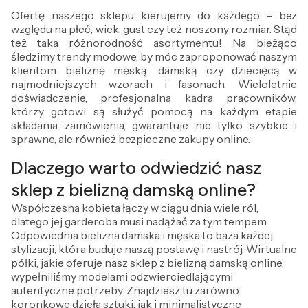
Ofertę naszego sklepu kierujemy do każdego – bez
względu na płeć, wiek, gust czy też noszony rozmiar. Stąd
też taka różnorodność asortymentu! Na bieżąco
śledzimy trendy modowe, by móc zaproponować naszym
klientom bieliznę męską, damską czy dziecięcą w
najmodniejszych wzorach i fasonach. Wieloletnie
doświadczenie, profesjonalna kadra pracowników,
którzy gotowi są służyć pomocą na każdym etapie
składania zamówienia, gwarantuje nie tylko szybkie i
sprawne, ale również bezpieczne zakupy online.
Dlaczego warto odwiedzić nasz
sklep z bielizną damską online?
Współczesna kobieta łączy w ciągu dnia wiele ról,
dlatego jej garderoba musi nadążać za tym tempem.
Odpowiednia bielizna damska i męska to baza każdej
stylizacji, która buduje naszą postawę i nastrój. Wirtualne
półki, jakie oferuje nasz sklep z bielizną damską online,
wypełniliśmy modelami odzwierciedlającymi
autentyczne potrzeby. Znajdziesz tu zarówno
koronkowe dzieła sztuki, jak i minimalistyczne