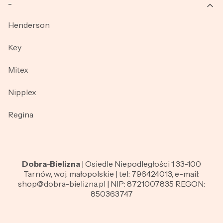
_
Henderson
Key
Mitex
Nipplex
Regina
Dobra-Bielizna
| Osiedle Niepodległości 1 33-100
Tarnów, woj. małopolskie | tel: 796424013, e-mail:
shop@dobra-bielizna.pl | NIP: 8721007835 REGON:
850363747