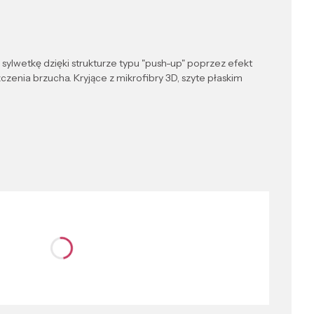
 sylwetkę dzięki strukturze typu "push-up" poprzez efekt
zenia brzucha. Kryjące z mikrofibry 3D, szyte płaskim
nić się ceną