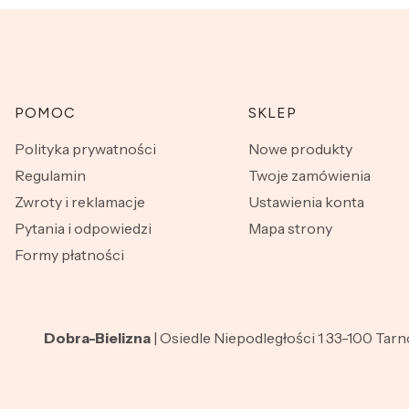
Linki w stopce
POMOC
SKLEP
Polityka prywatności
Nowe produkty
Regulamin
Twoje zamówienia
Zwroty i reklamacje
Ustawienia konta
Pytania i odpowiedzi
Mapa strony
Formy płatności
Dobra-Bielizna
| Osiedle Niepodległości 1 33-100 Tar