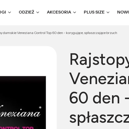
OGI
ODZIEŻ
AKCESORIA
PLUS SIZE
NOW
py damskie Veneziana Control Top 60 den - korygujące, spłaszczające brzuch
Rajstop
Venezia
60 den 
spłaszc