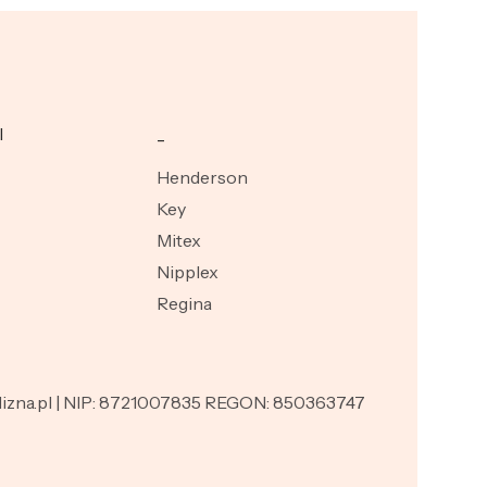
I
_
Henderson
Key
Mitex
Nipplex
Regina
ielizna.pl | NIP: 8721007835 REGON: 850363747