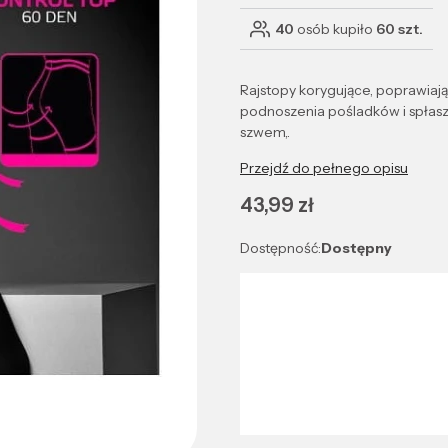
40
osób kupiło
60 szt.
Rajstopy korygujące, poprawiają
podnoszenia pośladków i spłaszc
szwem,.
Przejdź do pełnego opisu
Cena
43,99 zł
Dostępność:
Dostępny
Wybierz wariant produktu:
Poszczególne warianty mogą róż
*
Kolor
Wybierz