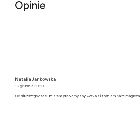
Opinie
Natalia Jankowska
10 grudnia 2020
Od dłuższego czasu miałam problemy z sylwetka aż trafiłam na te magiczne