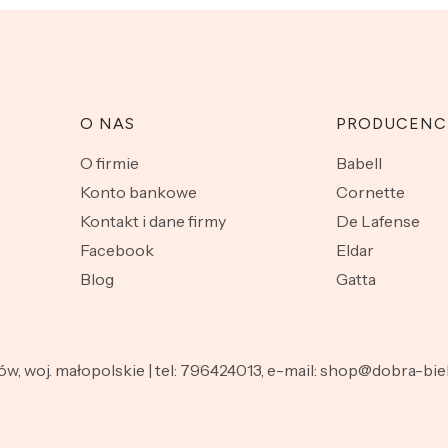
O NAS
PRODUCENC
O firmie
Babell
Konto bankowe
Cornette
Kontakt i dane firmy
De Lafense
Facebook
Eldar
Blog
Gatta
nów, woj. małopolskie | tel: 796424013, e-mail: shop@dobra-b