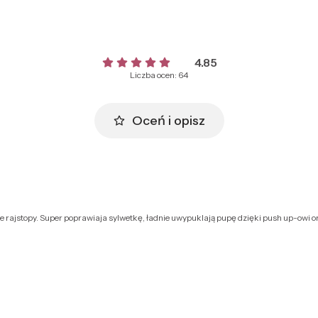
4.85
Liczba ocen: 64
Oceń i opisz
 rajstopy. Super poprawiaja sylwetkę, ładnie uwypuklają pupę dzięki push up-owi or