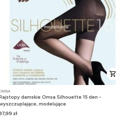
PRODUCENT
PRO
OMSA
OMS
Rajstopy damskie Omsa Silhouette 15 den -
Raj
wyszczuplające, modelujące
ze 
Cena
Ce
37,99 zł
19,