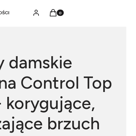
Produkty w koszyku: 0. Zobacz szczegó
Zaloguj się
Koszyk
OŚCI
y damskie
na Control Top
- korygujące,
zające brzuch