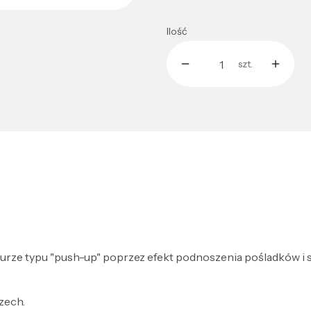
Ilość
szt.
turze typu "push-up" poprzez efekt podnoszenia pośladków i s
zech.