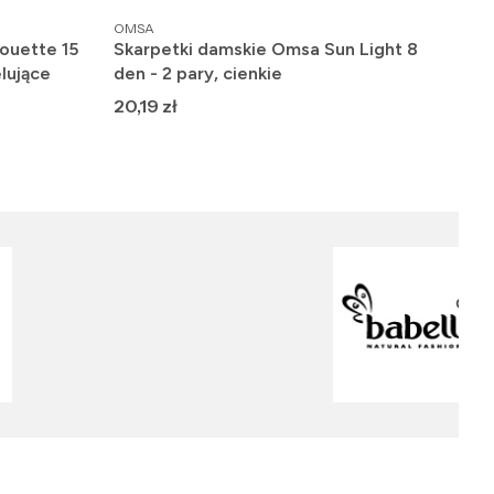
PRODUCENT
PRO
OMSA
FIO
ouette 15
Skarpetki damskie Omsa Sun Light 8
Raj
lujące
den - 2 pary, cienkie
gła
Cena
Ce
20,19 zł
19,