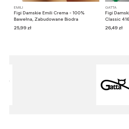
PRODUCENT
PRODUCENT
EMILI
GATTA
0
Figi Damskie Emili Crema - 100%
Figi Damsk
Bawełna, Zabudowane Biodra
Classic 41
Cena
Cena
25,99 zł
26,49 zł