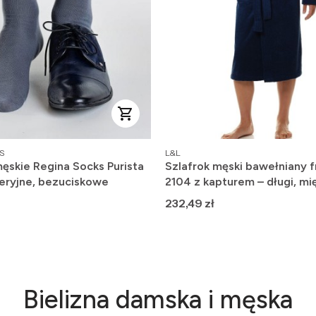
PRODUCENT
S
L&L
ęskie Regina Socks Purista
Szlafrok męski bawełniany f
eryjne, bezuciskowe
2104 z kapturem – długi, mię
wygodny
Cena
232,49 zł
Bielizna damska i męska