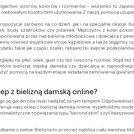
 bogactwo wzorów, kolorów i rozmiarów – wszystko to zapewn
z niebywałym komfortem użytkowania. Z naszą pomocą uzupeł
propozycje zarówno na co dzień, jak i na specjalne okazje.
ek, body, szlafroków czy piżamek. Mężczyźni z kolei pokocha
oponowana przez nas bielizna młodzieżowa i dziecięca z pe
emy również wyjątkowe stroje kąpielowe, a także legginsy, ra
datki, takie jak czapki, szaliki, rękawiczki, kapcie, podkolanó
ględu na płeć, wiek, gust czy też noszony rozmiar. Stąd te
om bieliznę męską, damską czy dziecięcą w najmodniejszy
użyć pomocą na każdym etapie składania zamówienia, gwarantuj
ep z bielizną damską online?
ego jej garderoba musi nadążać za tym tempem. Odpowiednia bie
 oferuje nasz sklep z bielizną damską online, wypełniliśmy mo
inimalistyczne rozwiązania typu "second skin", czyli bezszwow
dbania o siebie. Bielizna to przecież najbliza ciału warstwa, kt