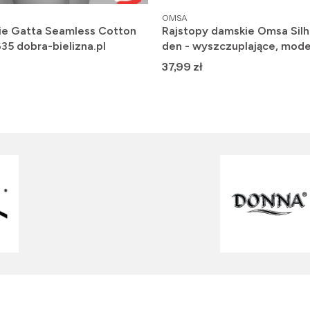
PRODUCENT
OMSA
ie Gatta Seamless Cotton
Rajstopy damskie Omsa Silh
635 dobra-bielizna.pl
den - wyszczuplające, mode
Cena
37,99 zł