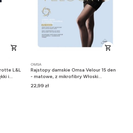
PRODUCENT
OMSA
rotte L&L
Rajstopy damskie Omsa Velour 15 den
kki i
- matowe, z mikrofibry Włoski
Producent
Cena
22,99 zł