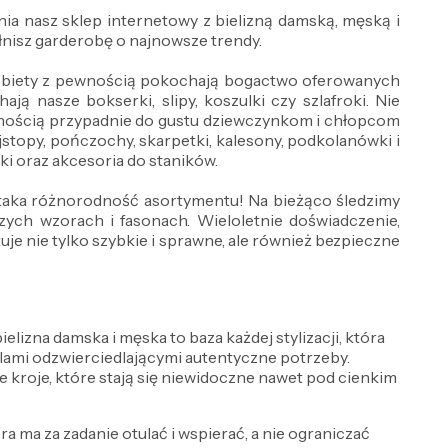
ia nasz sklep internetowy z bielizną damską, męską i
nisz garderobę o najnowsze trendy.
 Kobiety z pewnością pokochają bogactwo oferowanych
ją nasze bokserki, slipy, koszulki czy szlafroki. Nie
wnością przypadnie do gustu dziewczynkom i chłopcom
jstopy, pończochy, skarpetki, kalesony, podkolanówki i
wki oraz akcesoria do staników.
ż taka różnorodność asortymentu! Na bieżąco śledzimy
ch wzorach i fasonach. Wieloletnie doświadczenie,
e nie tylko szybkie i sprawne, ale również bezpieczne
lizna damska i męska to baza każdej stylizacji, która
delami odzwierciedlającymi autentyczne potrzeby.
e kroje, które stają się niewidoczne nawet pod cienkim
óra ma za zadanie otulać i wspierać, a nie ograniczać