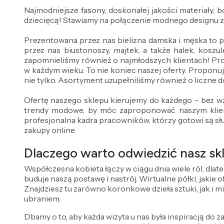
Najmodniejsze fasony, doskonałej jakości materiały,
dziecięcą! Stawiamy na połączenie modnego designu 
Prezentowana przez nas bielizna damska i męska to 
przez nas biustonoszy, majtek, a także halek, koszul
zapomnieliśmy również o najmłodszych klientach! Pr
w każdym wieku. To nie koniec naszej oferty. Proponuj
nie tylko. Asortyment uzupełniliśmy również o liczne do
Ofertę naszego sklepu kierujemy do każdego – bez wz
trendy modowe, by móc zaproponować naszym klient
profesjonalna kadra pracowników, którzy gotowi są sł
zakupy online.
Dlaczego warto odwiedzić nasz skl
Współczesna kobieta łączy w ciągu dnia wiele ról, dlat
buduje naszą postawę i nastrój. Wirtualne półki, jakie
Znajdziesz tu zarówno koronkowe dzieła sztuki, jak i m
ubraniem.
Dbamy o to, aby każda wizyta u nas była inspiracją do za