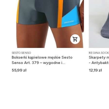
PRODUCENT
PRODUCENT
SESTO SENSO
REGINA SOCK
Bokserki kąpielowe męskie Sesto
Skarpety m
Senso Art. 379 – wygodne i
- Antybakt
szybkoschnące
Cena
Cena
55,99 zł
12,19 zł