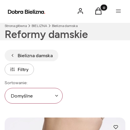
Produkty w kosz
Zaloguj się
Koszyk
Menu
Strona główna
BIELIZNA
Bielizna damska
Reformy damskie
Bielizna damska
Filtry
Lista produktów
Domyślne
Sortowanie:
Domyślne