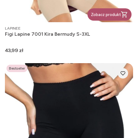
Zobacz produkt
PRODUCENT
LAPINEE
Figi Lapine 7001 Kira Bermudy S-3XL
Cena
43,99 zł
Bestseller