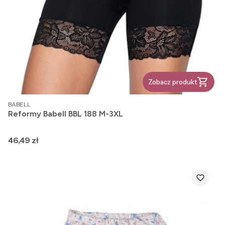
Zobacz produkt
PRODUCENT
BABELL
Reformy Babell BBL 188 M-3XL
Cena
46,49 zł