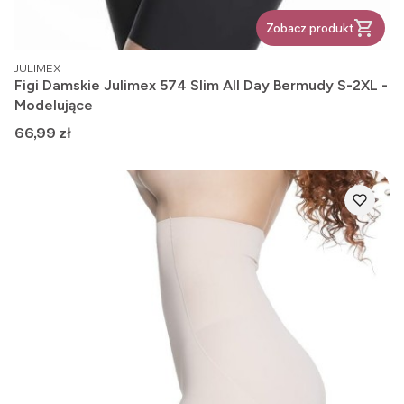
Zobacz produkt
PRODUCENT
JULIMEX
Figi Damskie Julimex 574 Slim All Day Bermudy S-2XL -
Modelujące
Cena
66,99 zł