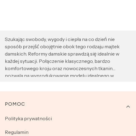
Szukając swobody, wygody i ciepła na co dzień nie
sposób przejść obojętnie obok tego rodzaju majtek
damskich. Reformy damskie sprawdzą się idealnie w
każdej sytuacji. Połączenie klasycznego, bardzo
komfortowego kroju oraz nowoczesnych tkanin
pozwala na wyprodukowanie modelu idealnego w
chłodniejsze zimowe dni. Majtki damskie typu reformy
szyte są na wzór przypominający spodenki damskie.
Różne długości i wykończenia sprawią, że każda Pani
Linki w stopce
POMOC
znajdzie odpowiedni model reform dla siebie. W naszej
ofercie znajdziesz reformy renomowanych
Polityka prywatności
producentów wykonane z najwyższej jakości bawełny.
Klasyczne i stonowane kolory sprawią, że oprócz ciepła i
Regulamin
wygody będziesz mieć pewność, że reformy pozostaną