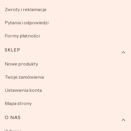
niezauważone pod ubraniem wierzchnim. Nie wahaj się i
Zwroty i reklamacje
już dziś kup wygodne reformy damskie w naszym sklepie
internetowym.
Pytania i odpowiedzi
Formy płatności
SKLEP
Nowe produkty
Twoje zamówienia
Ustawienia konta
Mapa strony
O NAS