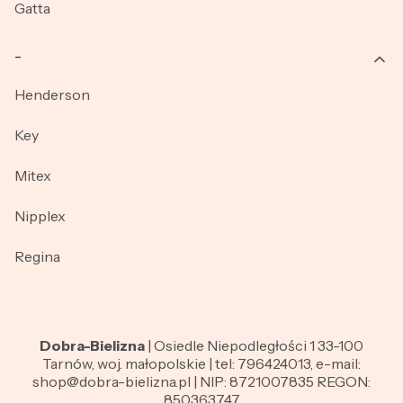
Gatta
_
Henderson
Key
Mitex
Nipplex
Regina
Dobra-Bielizna
| Osiedle Niepodległości 1 33-100
Tarnów, woj. małopolskie | tel: 796424013, e-mail:
shop@dobra-bielizna.pl | NIP: 8721007835 REGON:
850363747