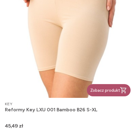
Zobacz produkt
PRODUCENT
KEY
Reformy Key LXU 001 Bamboo B26 S-XL
Cena
45,49 zł