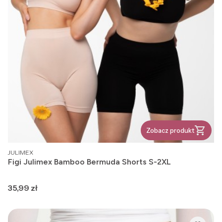
Zobacz produkt
PRODUCENT
JULIMEX
Figi Julimex Bamboo Bermuda Shorts S-2XL
Cena
35,99 zł