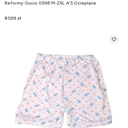
Reformy Gucio 0598 M-2XL A'5 Ocieplane
Cena
81,99 zł