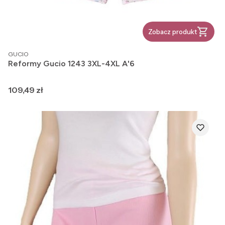
Zobacz produkt
PRODUCENT
GUCIO
Reformy Gucio 1243 3XL-4XL A'6
Cena
109,49 zł