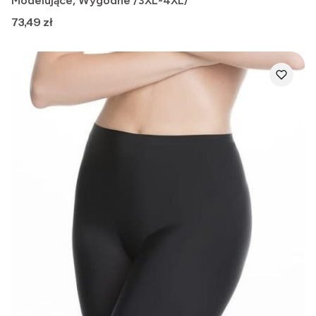
Modelujące, Wygodne /3XL-4XL/
Cena
73,49 zł