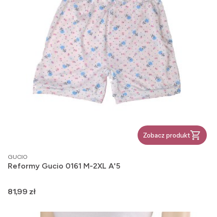
Zobacz produkt
PRODUCENT
GUCIO
Reformy Gucio 0161 M-2XL A'5
Cena
81,99 zł