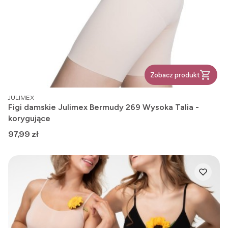
Zobacz produkt
PRODUCENT
JULIMEX
Figi damskie Julimex Bermudy 269 Wysoka Talia -
korygujące
Cena
97,99 zł