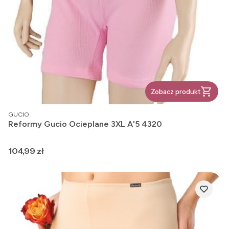
Zobacz produkt
PRODUCENT
GUCIO
Reformy Gucio Ocieplane 3XL A'5 4320
Cena
104,99 zł