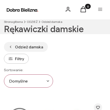
Produkty w kosz
Zaloguj się
Koszyk
Menu
Strona główna
ODZIEŻ
Odzież damska
Rękawiczki damskie
Odzież damska
Filtry
Lista produktów
Domyślne
Sortowanie:
Domyślne