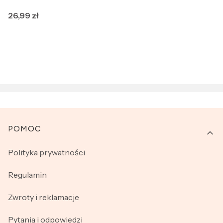
Cena
26,99 zł
Linki w stopce
POMOC
Polityka prywatności
Regulamin
Zwroty i reklamacje
Pytania i odpowiedzi