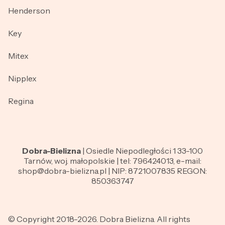
Henderson
Key
Mitex
Nipplex
Regina
Dobra-Bielizna
| Osiedle Niepodległości 1 33-100
Tarnów, woj. małopolskie | tel: 796424013, e-mail:
shop@dobra-bielizna.pl | NIP: 8721007835 REGON:
850363747
© Copyright 2018-2026. Dobra Bielizna. All rights