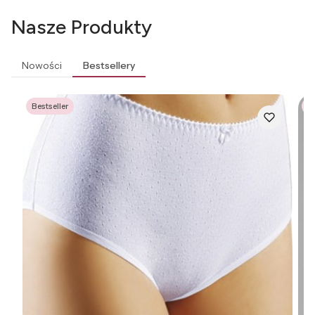
Nasze Produkty
Nowości
Bestsellery
Bestseller
Be