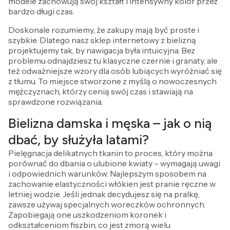
modele zachowują swój kształt i intensywny kolor przez
bardzo długi czas.
Doskonale rozumiemy, że zakupy mają być proste i
szybkie. Dlatego nasz sklep internetowy z bielizną
projektujemy tak, by nawigacja była intuicyjna. Bez
problemu odnajdziesz tu klasyczne czernie i granaty, ale
też odważniejsze wzory dla osób lubiących wyróżniać się
z tłumu. To miejsce stworzone z myślą o nowoczesnych
mężczyznach, którzy cenią swój czas i stawiają na
sprawdzone rozwiązania.
Bielizna damska i męska – jak o nią
dbać, by służyła latami?
Pielęgnacja delikatnych tkanin to proces, który można
porównać do dbania o ulubione kwiaty – wymagają uwagi
i odpowiednich warunków. Najlepszym sposobem na
zachowanie elastyczności włókien jest pranie ręczne w
letniej wodzie. Jeśli jednak decydujesz się na pralkę,
zawsze używaj specjalnych woreczków ochronnych.
Zapobiegają one uszkodzeniom koronek i
odkształceniom fiszbin, co jest zmorą wielu