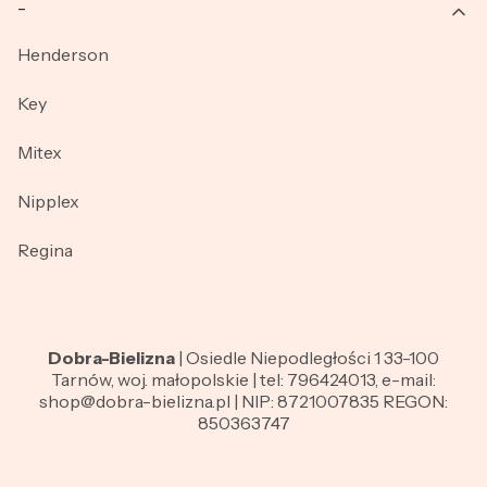
_
Henderson
Key
Mitex
Nipplex
Regina
Dobra-Bielizna
| Osiedle Niepodległości 1 33-100
Tarnów, woj. małopolskie | tel: 796424013, e-mail:
shop@dobra-bielizna.pl | NIP: 8721007835 REGON:
850363747