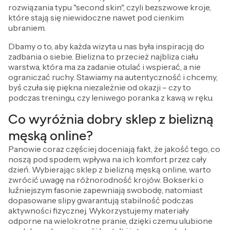
rozwiązania typu "second skin", czyli bezszwowe kroje,
które stają się niewidoczne nawet pod cienkim
ubraniem.
Dbamy o to, aby każda wizyta u nas była inspiracją do
zadbania o siebie. Bielizna to przecież najbliza ciału
warstwa, która ma za zadanie otulać i wspierać, a nie
ograniczać ruchy. Stawiamy na autentyczność i chcemy,
byś czuła się piękna niezależnie od okazji – czy to
podczas treningu, czy leniwego poranka z kawą w ręku.
Co wyróżnia dobry sklep z bielizną
męską online?
Panowie coraz częściej doceniają fakt, że jakość tego, co
noszą pod spodem, wpływa na ich komfort przez cały
dzień. Wybierając sklep z bielizną męską online, warto
zwrócić uwagę na różnorodność krojów. Bokserki o
luźniejszym fasonie zapewniają swobodę, natomiast
dopasowane slipy gwarantują stabilność podczas
aktywności fizycznej. Wykorzystujemy materiały
odporne na wielokrotne pranie, dzięki czemu ulubione