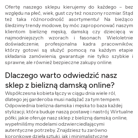
Ofertę naszego sklepu kierujemy do każdego – bez
względu na płeć, wiek, gust czy też noszony rozmiar. Stąd
też taka różnorodność asortymentu! Na bieżąco
śledzimy trendy modowe, by móc zaproponować naszym
klientom bieliznę męską, damską czy dziecięcą w
najmodniejszych wzorach i fasonach. Wieloletnie
doświadczenie, profesjonalna kadra pracowników,
którzy gotowi są służyć pomocą na każdym etapie
składania zamówienia, gwarantuje nie tylko szybkie i
sprawne, ale również bezpieczne zakupy online.
Dlaczego warto odwiedzić nasz
sklep z bielizną damską online?
Współczesna kobieta łączy w ciągu dnia wiele ról,
dlatego jej garderoba musi nadążać za tym tempem.
Odpowiednia bielizna damska i męska to baza każdej
stylizacji, która buduje naszą postawę i nastrój. Wirtualne
półki, jakie oferuje nasz sklep z bielizną damską online,
wypełniliśmy modelami odzwierciedlającymi
autentyczne potrzeby. Znajdziesz tu zarówno
koronkowe dzieła sztuki, jak i minimalistyczne