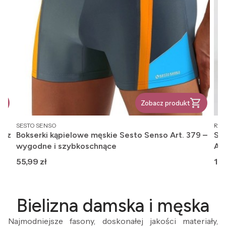
Zobacz produkt
PRODUCENT
PR
SESTO SENSO
REG
, z
Bokserki kąpielowe męskie Sesto Senso Art. 379 –
Ska
wygodne i szybkoschnące
An
Cena
Ce
55,99 zł
12,
Bielizna damska i męska
Najmodniejsze fasony, doskonałej jakości materiały,