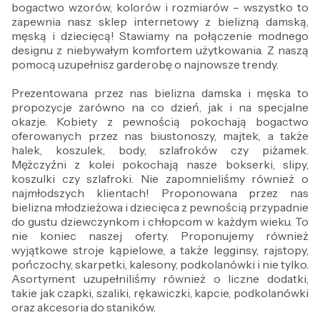
bogactwo wzorów, kolorów i rozmiarów – wszystko to
zapewnia nasz sklep internetowy z bielizną damską,
męską i dziecięcą! Stawiamy na połączenie modnego
designu z niebywałym komfortem użytkowania. Z naszą
pomocą uzupełnisz garderobę o najnowsze trendy.
Prezentowana przez nas bielizna damska i męska to
propozycje zarówno na co dzień, jak i na specjalne
okazje. Kobiety z pewnością pokochają bogactwo
oferowanych przez nas biustonoszy, majtek, a także
halek, koszulek, body, szlafroków czy piżamek.
Mężczyźni z kolei pokochają nasze bokserki, slipy,
koszulki czy szlafroki. Nie zapomnieliśmy również o
najmłodszych klientach! Proponowana przez nas
bielizna młodzieżowa i dziecięca z pewnością przypadnie
do gustu dziewczynkom i chłopcom w każdym wieku. To
nie koniec naszej oferty. Proponujemy również
wyjątkowe stroje kąpielowe, a także legginsy, rajstopy,
pończochy, skarpetki, kalesony, podkolanówki i nie tylko.
Asortyment uzupełniliśmy również o liczne dodatki,
takie jak czapki, szaliki, rękawiczki, kapcie, podkolanówki
oraz akcesoria do staników.