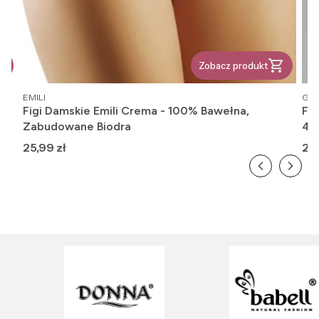
Zobacz produkt
PRODUCENT
PR
EMILI
GAT
Figi Damskie Emili Crema - 100% Bawełna,
Fi
Zabudowane Biodra
416
Cena
Ce
25,99 zł
26,