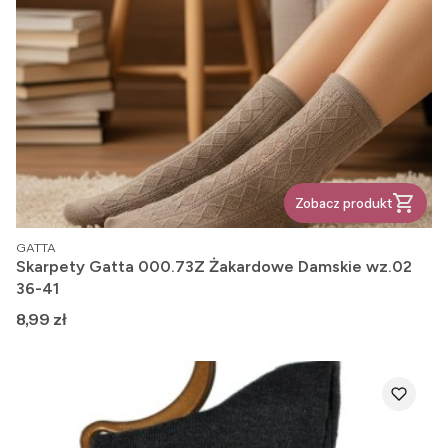
Zobacz produkt
PRODUCENT
GATTA
Skarpety Gatta 000.73Z Żakardowe Damskie wz.02
36-41
Cena
8,99 zł