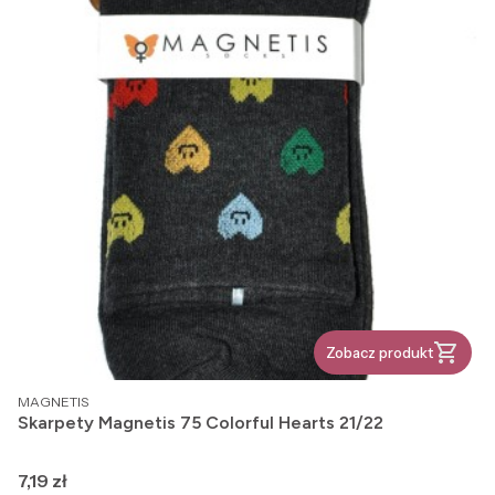
Zobacz produkt
PRODUCENT
MAGNETIS
Skarpety Magnetis 75 Colorful Hearts 21/22
Cena
7,19 zł