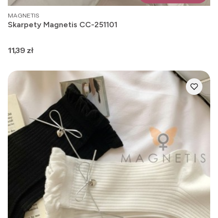
PRODUCENT
MAGNETIS
Skarpety Magnetis CC-251101
Cena
11,39 zł