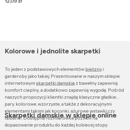
Cena
12,09 zł
Kolorowe i jednolite skarpetki
To jeden z podstawowych elementów
bielizny
i
garderoby jako takiej. Prezentowane w naszym sklepie
internetowym
skarpetki damskie
z bawełny zapewnią
komfort cieplny, a dodatkowo zapewnią wygodę. Pośród
naszych propozycji klientki znajdą klasyczne gładkie
pary, kolorowe, wzorzyste, a także z dekoracyjnymi
elementami takimi jak koronki, ażurowe wstawki czy
Skarpetki damskie w sklepie online
falbanki. Dostępna rozmiarówka pozwoli na
dopasowanie produktu do każdej kobiecej stopy.