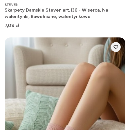
PRODUCENT
STEVEN
Skarpety Damskie Steven art.136 - W serca, Na
walentynki, Bawełniane, walentynkowe
Cena
7,09 zł