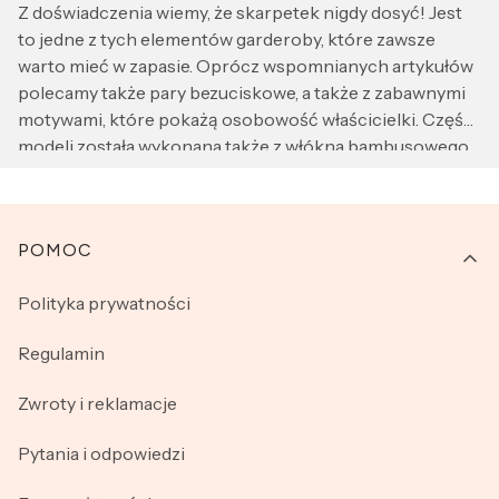
Z doświadczenia wiemy, że skarpetek nigdy dosyć! Jest
to jedne z tych elementów garderoby, które zawsze
warto mieć w zapasie. Oprócz wspomnianych artykułów
polecamy także pary bezuciskowe, a także z zabawnymi
motywami, które pokażą osobowość właścicielki. Część
modeli została wykonana także z włókna bambusowego,
co z pewnością ucieszy klientki ceniące naturalne
materiały. Nasze artykuły to także znakomity pomysł na
dodatek do prezentu. Zachęcamy do składania zamówień
Linki w stopce
POMOC
online! Zaglądając do naszych innych działów
znajdziecie także bogaty wybór piżam, majtek oraz
Polityka prywatności
biustonoszy.
Regulamin
Zwroty i reklamacje
Pytania i odpowiedzi