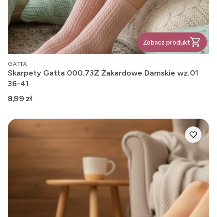
Zobacz produkt
PRODUCENT
GATTA
Skarpety Gatta 000.73Z Żakardowe Damskie wz.01
36-41
Cena
8,99 zł