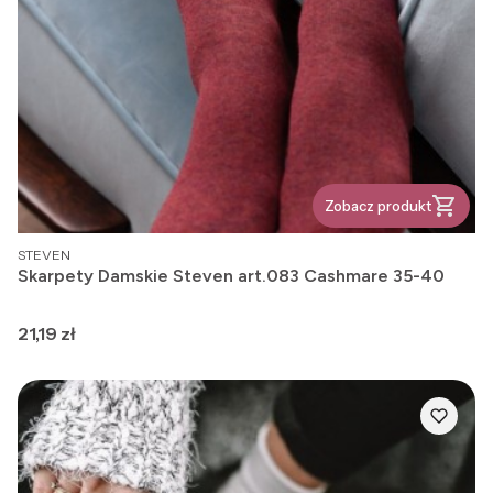
Zobacz produkt
PRODUCENT
STEVEN
Skarpety Damskie Steven art.083 Cashmare 35-40
Cena
21,19 zł