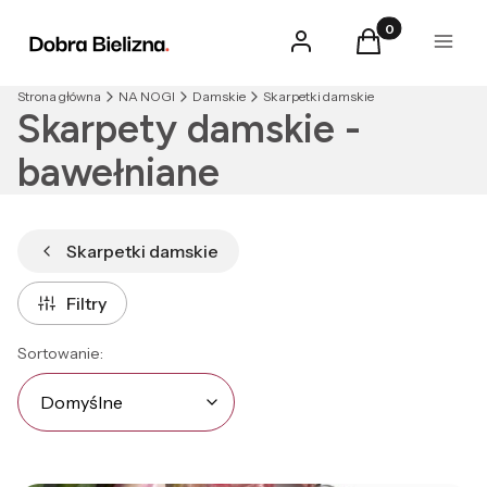
Produkty w kosz
Zaloguj się
Koszyk
Menu
Strona główna
NA NOGI
Damskie
Skarpetki damskie
Skarpety damskie -
bawełniane
Skarpetki damskie
Filtry
Lista produktów
Domyślne
Sortowanie:
Domyślne