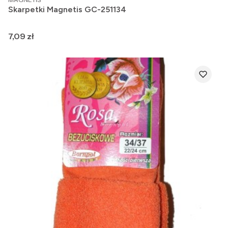
Skarpetki Magnetis GC-251134
Cena
7,09 zł