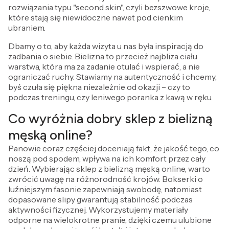
rozwiązania typu "second skin", czyli bezszwowe kroje,
które stają się niewidoczne nawet pod cienkim
ubraniem.
Dbamy o to, aby każda wizyta u nas była inspiracją do
zadbania o siebie. Bielizna to przecież najbliza ciału
warstwa, która ma za zadanie otulać i wspierać, a nie
ograniczać ruchy. Stawiamy na autentyczność i chcemy,
byś czuła się piękna niezależnie od okazji – czy to
podczas treningu, czy leniwego poranka z kawą w ręku.
Co wyróżnia dobry sklep z bielizną
męską online?
Panowie coraz częściej doceniają fakt, że jakość tego, co
noszą pod spodem, wpływa na ich komfort przez cały
dzień. Wybierając sklep z bielizną męską online, warto
zwrócić uwagę na różnorodność krojów. Bokserki o
luźniejszym fasonie zapewniają swobodę, natomiast
dopasowane slipy gwarantują stabilność podczas
aktywności fizycznej. Wykorzystujemy materiały
odporne na wielokrotne pranie, dzięki czemu ulubione