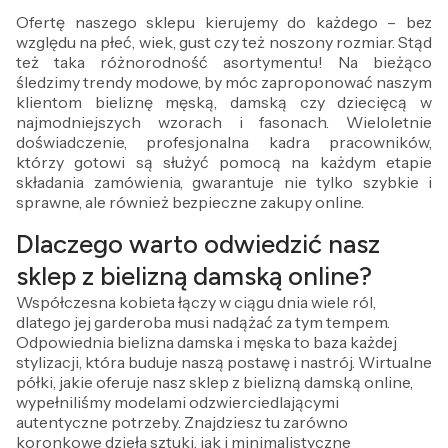
Ofertę naszego sklepu kierujemy do każdego – bez
względu na płeć, wiek, gust czy też noszony rozmiar. Stąd
też taka różnorodność asortymentu! Na bieżąco
śledzimy trendy modowe, by móc zaproponować naszym
klientom bieliznę męską, damską czy dziecięcą w
najmodniejszych wzorach i fasonach. Wieloletnie
doświadczenie, profesjonalna kadra pracowników,
którzy gotowi są służyć pomocą na każdym etapie
składania zamówienia, gwarantuje nie tylko szybkie i
sprawne, ale również bezpieczne zakupy online.
Dlaczego warto odwiedzić nasz
sklep z bielizną damską online?
Współczesna kobieta łączy w ciągu dnia wiele ról,
dlatego jej garderoba musi nadążać za tym tempem.
Odpowiednia bielizna damska i męska to baza każdej
stylizacji, która buduje naszą postawę i nastrój. Wirtualne
półki, jakie oferuje nasz sklep z bielizną damską online,
wypełniliśmy modelami odzwierciedlającymi
autentyczne potrzeby. Znajdziesz tu zarówno
koronkowe dzieła sztuki, jak i minimalistyczne