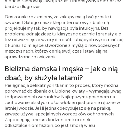
modele zachowują swój kształt i intensywny kolor przez
bardzo długi czas.
Doskonale rozumiemy, że zakupy mają być proste i
szybkie. Dlatego nasz sklep internetowy z bielizną
projektujemy tak, by nawigacja była intuicyjna. Bez
problemu odnajdziesz tu klasyczne czernie i granaty, ale
też odważniejsze wzory dla osób lubiących wyróżniać się
z tłumu. To miejsce stworzone z myślą o nowoczesnych
mężczyznach, którzy cenią swój czas i stawiają na
sprawdzone rozwiązania.
Bielizna damska i męska – jak o nią
dbać, by służyła latami?
Pielęgnacja delikatnych tkanin to proces, który można
porównać do dbania o ulubione kwiaty – wymagają uwagi
i odpowiednich warunków. Najlepszym sposobem na
zachowanie elastyczności włókien jest pranie ręczne w
letniej wodzie. Jeśli jednak decydujesz się na pralkę,
zawsze używaj specjalnych woreczków ochronnych.
Zapobiegają one uszkodzeniom koronek i
odkształceniom fiszbin, co jest zmorą wielu