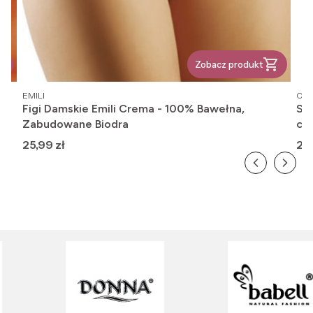
Zobacz produkt
PRODUCENT
PR
EMILI
OM
Figi Damskie Emili Crema - 100% Bawełna,
Ska
Zabudowane Biodra
cie
Cena
Ce
25,99 zł
20,