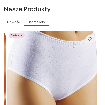
Nasze Produkty
Nowości
Bestsellery
Bestseller
Be