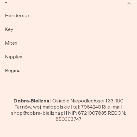
_
Henderson
Key
Mitex
Nipplex
Regina
Dobra-Bielizna
| Osiedle Niepodległości 1 33-100
Tarnów, woj. małopolskie | tel: 796424013, e-mail:
shop@dobra-bielizna.pl | NIP: 8721007835 REGON:
850363747