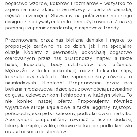
bogactwo wzorów, kolorów i rozmiarów – wszystko to
zapewnia nasz sklep internetowy z bielizną damską,
męską i dziecięcą! Stawiamy na połączenie modnego
designu z niebywałym komfortem użytkowania. Z naszą
pomocą uzupełnisz garderobę o najnowsze trendy.
Prezentowana przez nas bielizna damska i męska to
propozycje zarówno na co dzień, jak i na specjalne
okazje. Kobiety z pewnością pokochają bogactwo
oferowanych przez nas biustonoszy, majtek, a także
halek, koszulek, body, szlafroków czy piżamek.
Mężczyźni z kolei pokochają nasze bokserki, slipy,
koszulki czy szlafroki. Nie zapomnieliśmy również o
najmłodszych klientach! Proponowana przez nas
bielizna młodzieżowa i dziecięca z pewnością przypadnie
do gustu dziewczynkom i chłopcom w każdym wieku. To
nie koniec naszej oferty. Proponujemy również
wyjątkowe stroje kąpielowe, a także legginsy, rajstopy,
pończochy, skarpetki, kalesony, podkolanówki i nie tylko.
Asortyment uzupełniliśmy również o liczne dodatki,
takie jak czapki, szaliki, rękawiczki, kapcie, podkolanówki
oraz akcesoria do staników.