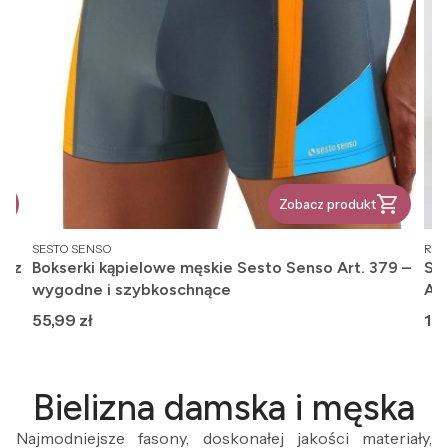
Zobacz produkt
PRODUCENT
PR
SESTO SENSO
REG
, z
Bokserki kąpielowe męskie Sesto Senso Art. 379 –
Ska
wygodne i szybkoschnące
An
Cena
Ce
55,99 zł
12,
Bielizna damska i męska
Najmodniejsze fasony, doskonałej jakości materiały,