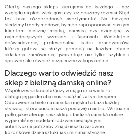
Ofertę naszego sklepu kierujemy do każdego – bez
względu na płeć, wiek, gust czy też noszony rozmiar. Stąd
też taka różnorodność asortymentu! Na bieżąco
śledzimy trendy modowe, by móc zaproponować naszym
klientom bieliznę męską, damską czy dziecięcą w
najmodniejszych wzorach i fasonach. Wieloletnie
doświadczenie, profesjonalna kadra pracowników,
którzy gotowi są służyć pomocą na każdym etapie
składania zamówienia, gwarantuje nie tylko szybkie i
sprawne, ale również bezpieczne zakupy online.
Dlaczego warto odwiedzić nasz
sklep z bielizną damską online?
Współczesna kobieta łączy w ciągu dnia wiele ról,
dlatego jej garderoba musi nadążać za tym tempem.
Odpowiednia bielizna damska i męska to baza każdej
stylizacji, która buduje naszą postawę i nastrój. Wirtualne
półki, jakie oferuje nasz sklep z bielizną damską online,
wypełniliśmy modelami odzwierciedlającymi
autentyczne potrzeby. Znajdziesz tu zarówno
koronkowe dzieła sztuki, jak i minimalistyczne