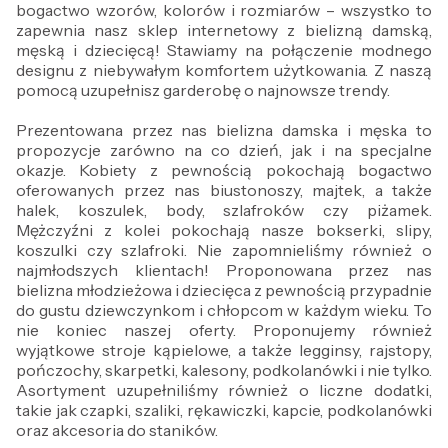
bogactwo wzorów, kolorów i rozmiarów – wszystko to
zapewnia nasz sklep internetowy z bielizną damską,
męską i dziecięcą! Stawiamy na połączenie modnego
designu z niebywałym komfortem użytkowania. Z naszą
pomocą uzupełnisz garderobę o najnowsze trendy.
Prezentowana przez nas bielizna damska i męska to
propozycje zarówno na co dzień, jak i na specjalne
okazje. Kobiety z pewnością pokochają bogactwo
oferowanych przez nas biustonoszy, majtek, a także
halek, koszulek, body, szlafroków czy piżamek.
Mężczyźni z kolei pokochają nasze bokserki, slipy,
koszulki czy szlafroki. Nie zapomnieliśmy również o
najmłodszych klientach! Proponowana przez nas
bielizna młodzieżowa i dziecięca z pewnością przypadnie
do gustu dziewczynkom i chłopcom w każdym wieku. To
nie koniec naszej oferty. Proponujemy również
wyjątkowe stroje kąpielowe, a także legginsy, rajstopy,
pończochy, skarpetki, kalesony, podkolanówki i nie tylko.
Asortyment uzupełniliśmy również o liczne dodatki,
takie jak czapki, szaliki, rękawiczki, kapcie, podkolanówki
oraz akcesoria do staników.