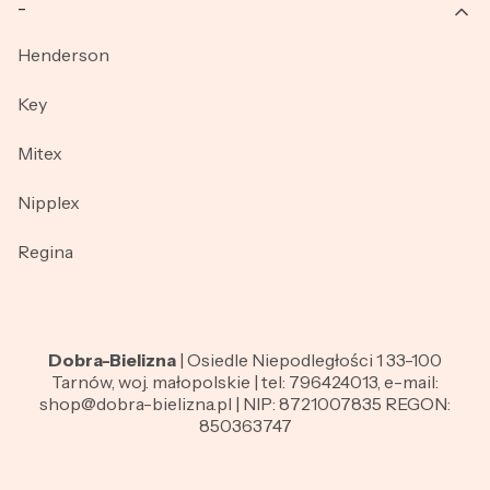
_
Henderson
Key
Mitex
Nipplex
Regina
Dobra-Bielizna
| Osiedle Niepodległości 1 33-100
Tarnów, woj. małopolskie | tel: 796424013, e-mail:
shop@dobra-bielizna.pl | NIP: 8721007835 REGON:
850363747