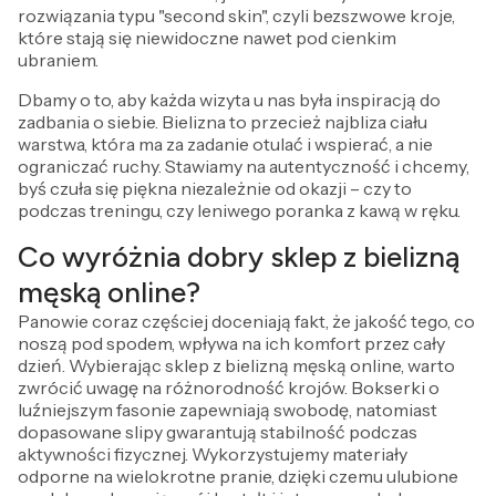
rozwiązania typu "second skin", czyli bezszwowe kroje,
które stają się niewidoczne nawet pod cienkim
ubraniem.
Dbamy o to, aby każda wizyta u nas była inspiracją do
zadbania o siebie. Bielizna to przecież najbliza ciału
warstwa, która ma za zadanie otulać i wspierać, a nie
ograniczać ruchy. Stawiamy na autentyczność i chcemy,
byś czuła się piękna niezależnie od okazji – czy to
podczas treningu, czy leniwego poranka z kawą w ręku.
Co wyróżnia dobry sklep z bielizną
męską online?
Panowie coraz częściej doceniają fakt, że jakość tego, co
noszą pod spodem, wpływa na ich komfort przez cały
dzień. Wybierając sklep z bielizną męską online, warto
zwrócić uwagę na różnorodność krojów. Bokserki o
luźniejszym fasonie zapewniają swobodę, natomiast
dopasowane slipy gwarantują stabilność podczas
aktywności fizycznej. Wykorzystujemy materiały
odporne na wielokrotne pranie, dzięki czemu ulubione