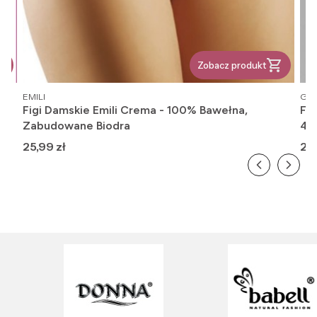
Zobacz produkt
PRODUCENT
PR
EMILI
GAT
Figi Damskie Emili Crema - 100% Bawełna,
Fi
Zabudowane Biodra
416
Cena
Ce
25,99 zł
26,