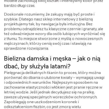
modele zachowują swój kształt i intensywny kolor przez
bardzo długi czas.
Doskonale rozumiemy, że zakupy mają być proste i
szybkie. Dlatego nasz sklep internetowy z bielizną
projektujemy tak, by nawigacja była intuicyjna. Bez
problemu odnajdziesz tu klasyczne czernie i granaty, ale
też odważniejsze wzory dla osób lubiących wyróżniać się
z tłumu. To miejsce stworzone z myślą o nowoczesnych
mężczyznach, którzy cenią swój czas i stawiają na
sprawdzone rozwiązania.
Bielizna damska i męska – jak o nią
dbać, by służyła latami?
Pielęgnacja delikatnych tkanin to proces, który można
porównać do dbania o ulubione kwiaty – wymagają uwagi
i odpowiednich warunków. Najlepszym sposobem na
zachowanie elastyczności włókien jest pranie ręczne w
letniej wodzie. Jeśli jednak decydujesz się na pralkę,
zawsze używaj specjalnych woreczków ochronnych.
Zapobiegają one uszkodzeniom koronek i
odkształceniom fiszbin, co jest zmorą wielu