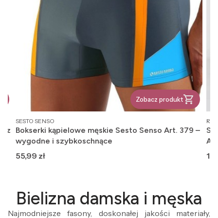
Zobacz produkt
PRODUCENT
PR
SESTO SENSO
REG
, z
Bokserki kąpielowe męskie Sesto Senso Art. 379 –
Ska
wygodne i szybkoschnące
An
Cena
Ce
55,99 zł
12,
Bielizna damska i męska
Najmodniejsze fasony, doskonałej jakości materiały,