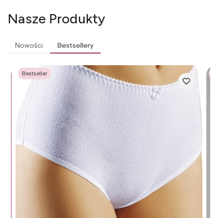
Nasze Produkty
Nowości
Bestsellery
Bestseller
Be