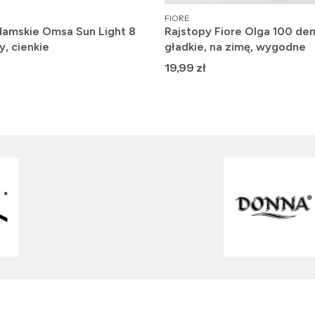
PRODUCENT
FIORE
damskie Omsa Sun Light 8
Rajstopy Fiore Olga 100 den
y, cienkie
gładkie, na zimę, wygodne
Cena
19,99 zł