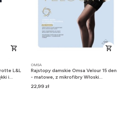
PRODUCENT
OMSA
rotte L&L
Rajstopy damskie Omsa Velour 15 den
kki i
- matowe, z mikrofibry Włoski
Producent
Cena
22,99 zł