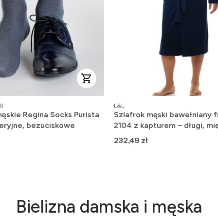
PRODUCENT
S
L&L
ęskie Regina Socks Purista
Szlafrok męski bawełniany f
eryjne, bezuciskowe
2104 z kapturem – długi, mię
wygodny
Cena
232,49 zł
Bielizna damska i męska