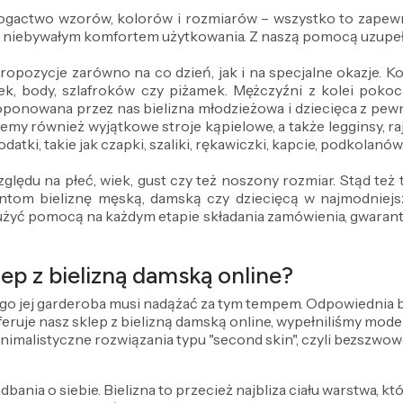
 bogactwo wzorów, kolorów i rozmiarów – wszystko to zapewn
z niebywałym komfortem użytkowania. Z naszą pomocą uzupeł
propozycje zarówno na co dzień, jak i na specjalne okazje.
ek, body, szlafroków czy piżamek. Mężczyźni z kolei pokocha
oponowana przez nas bielizna młodzieżowa i dziecięca z pe
emy również wyjątkowe stroje kąpielowe, a także legginsy, ra
datki, takie jak czapki, szaliki, rękawiczki, kapcie, podkolanó
ględu na płeć, wiek, gust czy też noszony rozmiar. Stąd te
om bieliznę męską, damską czy dziecięcą w najmodniejszy
użyć pomocą na każdym etapie składania zamówienia, gwarantuj
ep z bielizną damską online?
ego jej garderoba musi nadążać za tym tempem. Odpowiednia bie
 oferuje nasz sklep z bielizną damską online, wypełniliśmy mo
inimalistyczne rozwiązania typu "second skin", czyli bezszwow
dbania o siebie. Bielizna to przecież najbliza ciału warstwa, kt