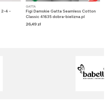
PRODUCENT
PRO
GATTA
GAT
 2-4 -
Figi Damskie Gatta Seamless Cotton
Fig
Classic 41635 dobra-bielizna.pl
dob
Cena
Ce
26,49 zł
29,