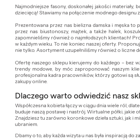
Najmodniejsze fasony, doskonałej jakości materiały,
dziecięcą! Stawiamy na połączenie modnego designu 
Prezentowana przez nas bielizna damska i męska to 
przez nas biustonoszy, majtek, a także halek, koszul
zapomnieliśmy również o najmłodszych klientach! Pr
w każdym wieku. To nie koniec naszej oferty. Proponuj
nie tylko. Asortyment uzupełniliśmy również o liczne do
Ofertę naszego sklepu kierujemy do każdego – bez wz
trendy modowe, by móc zaproponować naszym klient
profesjonalna kadra pracowników, którzy gotowi są sł
zakupy online.
Dlaczego warto odwiedzić nasz skl
Współczesna kobieta łączy w ciągu dnia wiele ról, dlat
buduje naszą postawę i nastrój. Wirtualne półki, jakie
Znajdziesz tu zarówno koronkowe dzieła sztuki, jak i m
ubraniem.
Dbamy o to, aby każda wizyta u nas była inspiracją do za