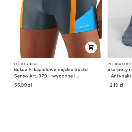
PRODUCENT
PRODUCENT
SESTO SENSO
REGINA SOCK
Bokserki kąpielowe męskie Sesto
Skarpety m
Senso Art. 379 – wygodne i
- Antybakt
szybkoschnące
Cena
Cena
55,99 zł
12,19 zł