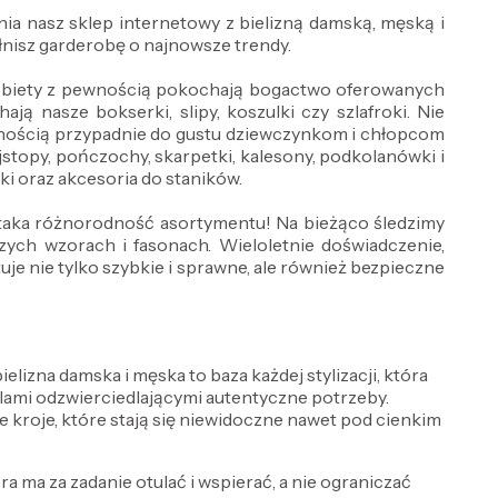
ia nasz sklep internetowy z bielizną damską, męską i
nisz garderobę o najnowsze trendy.
 Kobiety z pewnością pokochają bogactwo oferowanych
ją nasze bokserki, slipy, koszulki czy szlafroki. Nie
wnością przypadnie do gustu dziewczynkom i chłopcom
jstopy, pończochy, skarpetki, kalesony, podkolanówki i
wki oraz akcesoria do staników.
ż taka różnorodność asortymentu! Na bieżąco śledzimy
ch wzorach i fasonach. Wieloletnie doświadczenie,
e nie tylko szybkie i sprawne, ale również bezpieczne
lizna damska i męska to baza każdej stylizacji, która
delami odzwierciedlającymi autentyczne potrzeby.
e kroje, które stają się niewidoczne nawet pod cienkim
óra ma za zadanie otulać i wspierać, a nie ograniczać