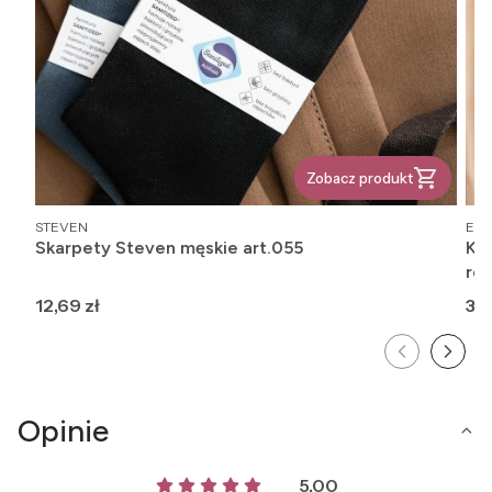
Zobacz produkt
PRODUCENT
PR
STEVEN
EMI
Skarpety Steven męskie art.055
Kos
ro
Cena
Ce
12,69 zł
36,
Opinie
5.00