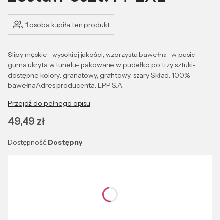
1
osoba kupiła ten produkt
Slipy męskie- wysokiej jakości, wzorzysta bawełna- w pasie
guma ukryta w tunelu- pakowane w pudełko po trzy sztuki-
dostępne kolory: granatowy, grafitowy, szary Skład: 100%
bawełnaAdres producenta: LPP S.A.
Przejdź do pełnego opisu
Cena
49,49 zł
Dostępność:
Dostępny
Wybierz wariant produktu:
Poszczególne warianty mogą różnić się ceną
*
Kolor