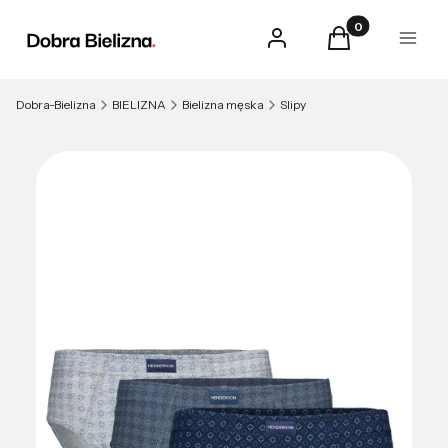
Produkty w kosz
Zaloguj się
Koszyk
Menu
Dobra-Bielizna
BIELIZNA
Bielizna męska
Slipy