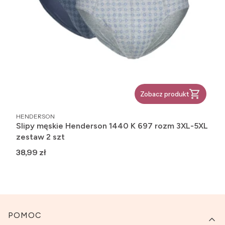
Zobacz produkt
PRODUCENT
HENDERSON
Slipy męskie Henderson 1440 K 697 rozm 3XL-5XL
zestaw 2 szt
Cena
38,99 zł
Linki w stopce
POMOC