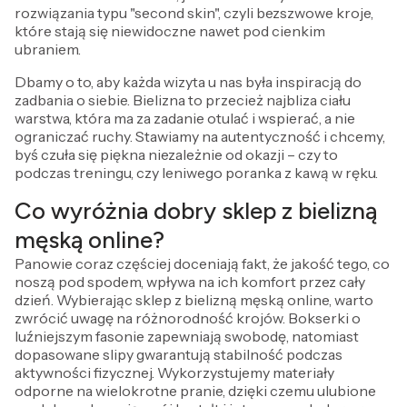
rozwiązania typu "second skin", czyli bezszwowe kroje,
które stają się niewidoczne nawet pod cienkim
ubraniem.
Dbamy o to, aby każda wizyta u nas była inspiracją do
zadbania o siebie. Bielizna to przecież najbliza ciału
warstwa, która ma za zadanie otulać i wspierać, a nie
ograniczać ruchy. Stawiamy na autentyczność i chcemy,
byś czuła się piękna niezależnie od okazji – czy to
podczas treningu, czy leniwego poranka z kawą w ręku.
Co wyróżnia dobry sklep z bielizną
męską online?
Panowie coraz częściej doceniają fakt, że jakość tego, co
noszą pod spodem, wpływa na ich komfort przez cały
dzień. Wybierając sklep z bielizną męską online, warto
zwrócić uwagę na różnorodność krojów. Bokserki o
luźniejszym fasonie zapewniają swobodę, natomiast
dopasowane slipy gwarantują stabilność podczas
aktywności fizycznej. Wykorzystujemy materiały
odporne na wielokrotne pranie, dzięki czemu ulubione