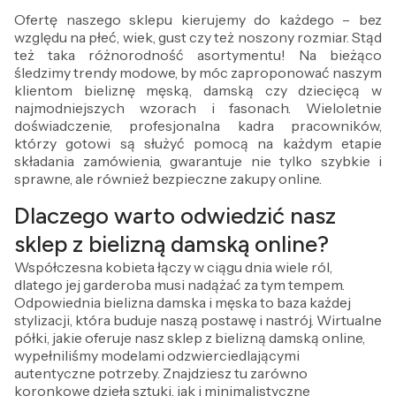
Ofertę naszego sklepu kierujemy do każdego – bez
względu na płeć, wiek, gust czy też noszony rozmiar. Stąd
też taka różnorodność asortymentu! Na bieżąco
śledzimy trendy modowe, by móc zaproponować naszym
klientom bieliznę męską, damską czy dziecięcą w
najmodniejszych wzorach i fasonach. Wieloletnie
doświadczenie, profesjonalna kadra pracowników,
którzy gotowi są służyć pomocą na każdym etapie
składania zamówienia, gwarantuje nie tylko szybkie i
sprawne, ale również bezpieczne zakupy online.
Dlaczego warto odwiedzić nasz
sklep z bielizną damską online?
Współczesna kobieta łączy w ciągu dnia wiele ról,
dlatego jej garderoba musi nadążać za tym tempem.
Odpowiednia bielizna damska i męska to baza każdej
stylizacji, która buduje naszą postawę i nastrój. Wirtualne
półki, jakie oferuje nasz sklep z bielizną damską online,
wypełniliśmy modelami odzwierciedlającymi
autentyczne potrzeby. Znajdziesz tu zarówno
koronkowe dzieła sztuki, jak i minimalistyczne