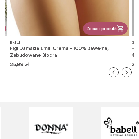
Zobacz produkt
PRODUCENT
PR
EMILI
GAT
Figi Damskie Emili Crema - 100% Bawełna,
Fi
Zabudowane Biodra
416
Cena
Ce
25,99 zł
26,