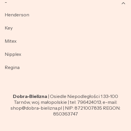
_
Henderson
Key
Mitex
Nipplex
Regina
Dobra-Bielizna
| Osiedle Niepodległości 1 33-100
Tarnów, woj. małopolskie | tel: 796424013, e-mail:
shop@dobra-bielizna.pl | NIP: 8721007835 REGON:
850363747