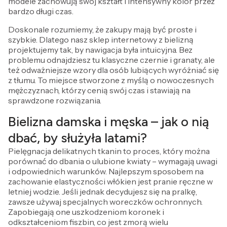
modele zachowują swój kształt i intensywny kolor przez
bardzo długi czas.
Doskonale rozumiemy, że zakupy mają być proste i
szybkie. Dlatego nasz sklep internetowy z bielizną
projektujemy tak, by nawigacja była intuicyjna. Bez
problemu odnajdziesz tu klasyczne czernie i granaty, ale
też odważniejsze wzory dla osób lubiących wyróżniać się
z tłumu. To miejsce stworzone z myślą o nowoczesnych
mężczyznach, którzy cenią swój czas i stawiają na
sprawdzone rozwiązania.
Bielizna damska i męska – jak o nią
dbać, by służyła latami?
Pielęgnacja delikatnych tkanin to proces, który można
porównać do dbania o ulubione kwiaty – wymagają uwagi
i odpowiednich warunków. Najlepszym sposobem na
zachowanie elastyczności włókien jest pranie ręczne w
letniej wodzie. Jeśli jednak decydujesz się na pralkę,
zawsze używaj specjalnych woreczków ochronnych.
Zapobiegają one uszkodzeniom koronek i
odkształceniom fiszbin, co jest zmorą wielu