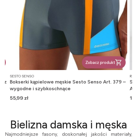
Zobacz produkt
PRODUCENT
PR
SESTO SENSO
REG
, z
Bokserki kąpielowe męskie Sesto Senso Art. 379 –
Ska
wygodne i szybkoschnące
An
Cena
Ce
55,99 zł
12,
Bielizna damska i męska
Najmodniejsze fasony, doskonałej jakości materiały,