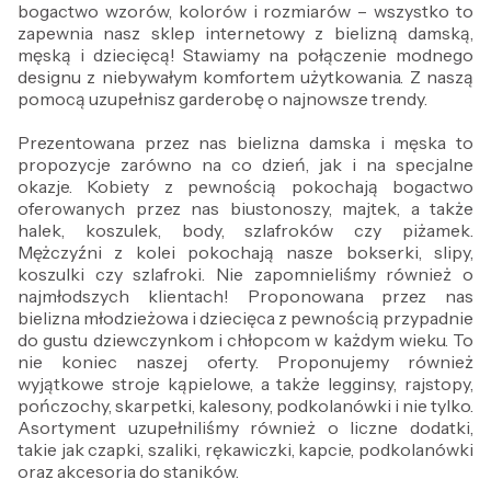
bogactwo wzorów, kolorów i rozmiarów – wszystko to
zapewnia nasz sklep internetowy z bielizną damską,
męską i dziecięcą! Stawiamy na połączenie modnego
designu z niebywałym komfortem użytkowania. Z naszą
pomocą uzupełnisz garderobę o najnowsze trendy.
Prezentowana przez nas bielizna damska i męska to
propozycje zarówno na co dzień, jak i na specjalne
okazje. Kobiety z pewnością pokochają bogactwo
oferowanych przez nas biustonoszy, majtek, a także
halek, koszulek, body, szlafroków czy piżamek.
Mężczyźni z kolei pokochają nasze bokserki, slipy,
koszulki czy szlafroki. Nie zapomnieliśmy również o
najmłodszych klientach! Proponowana przez nas
bielizna młodzieżowa i dziecięca z pewnością przypadnie
do gustu dziewczynkom i chłopcom w każdym wieku. To
nie koniec naszej oferty. Proponujemy również
wyjątkowe stroje kąpielowe, a także legginsy, rajstopy,
pończochy, skarpetki, kalesony, podkolanówki i nie tylko.
Asortyment uzupełniliśmy również o liczne dodatki,
takie jak czapki, szaliki, rękawiczki, kapcie, podkolanówki
oraz akcesoria do staników.