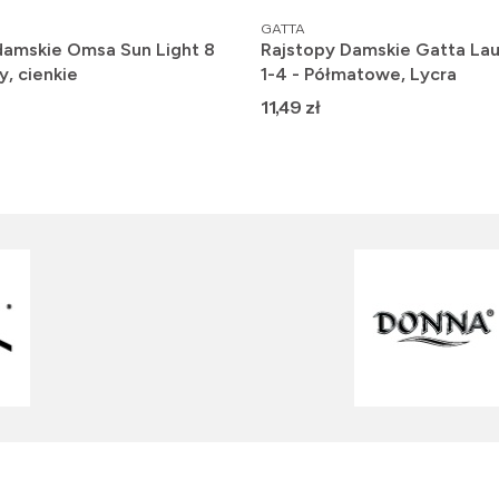
PRODUCENT
GATTA
damskie Omsa Sun Light 8
Rajstopy Damskie Gatta Lau
y, cienkie
1-4 - Półmatowe, Lycra
Cena
11,49 zł