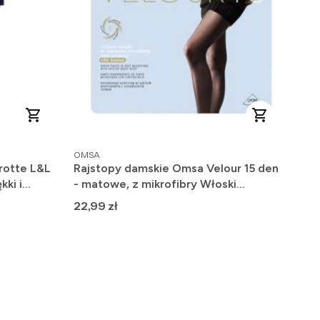
PRODUCENT
OMSA
rotte L&L
Rajstopy damskie Omsa Velour 15 den
kki i
- matowe, z mikrofibry Włoski
Producent
Cena
22,99 zł