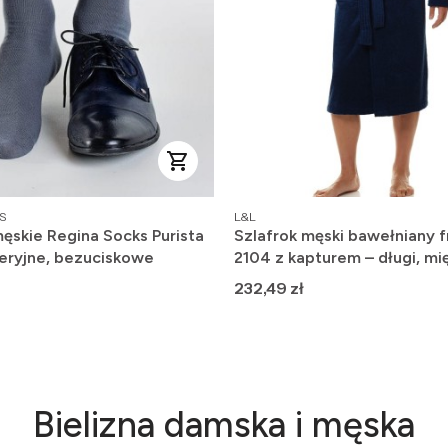
PRODUCENT
S
L&L
ęskie Regina Socks Purista
Szlafrok męski bawełniany f
eryjne, bezuciskowe
2104 z kapturem – długi, mię
wygodny
Cena
232,49 zł
Bielizna damska i męska