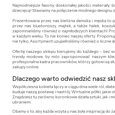
Najmodniejsze fasony, doskonałej jakości materiały,
dziecięcą! Stawiamy na połączenie modnego designu 
Prezentowana przez nas bielizna damska i męska to 
przez nas biustonoszy, majtek, a także halek, koszul
zapomnieliśmy również o najmłodszych klientach! Pr
w każdym wieku. To nie koniec naszej oferty. Proponuj
nie tylko. Asortyment uzupełniliśmy również o liczne do
Ofertę naszego sklepu kierujemy do każdego – bez wz
trendy modowe, by móc zaproponować naszym klient
profesjonalna kadra pracowników, którzy gotowi są sł
zakupy online.
Dlaczego warto odwiedzić nasz skl
Współczesna kobieta łączy w ciągu dnia wiele ról, dlat
buduje naszą postawę i nastrój. Wirtualne półki, jakie
Znajdziesz tu zarówno koronkowe dzieła sztuki, jak i m
ubraniem.
Dbamy o to, aby każda wizyta u nas była inspiracją do za