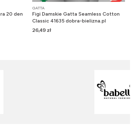
PRODUCENT
PRO
GATTA
FIO
ra 20 den
Figi Damskie Gatta Seamless Cotton
Raj
Classic 41635 dobra-bielizna.pl
gła
Cena
Ce
26,49 zł
19,