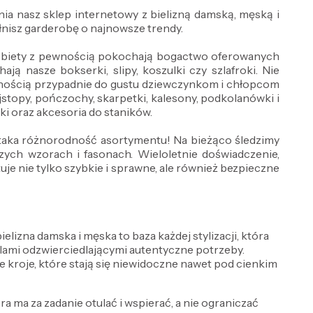
ia nasz sklep internetowy z bielizną damską, męską i
nisz garderobę o najnowsze trendy.
 Kobiety z pewnością pokochają bogactwo oferowanych
ją nasze bokserki, slipy, koszulki czy szlafroki. Nie
wnością przypadnie do gustu dziewczynkom i chłopcom
jstopy, pończochy, skarpetki, kalesony, podkolanówki i
wki oraz akcesoria do staników.
ż taka różnorodność asortymentu! Na bieżąco śledzimy
ch wzorach i fasonach. Wieloletnie doświadczenie,
e nie tylko szybkie i sprawne, ale również bezpieczne
lizna damska i męska to baza każdej stylizacji, która
delami odzwierciedlającymi autentyczne potrzeby.
e kroje, które stają się niewidoczne nawet pod cienkim
óra ma za zadanie otulać i wspierać, a nie ograniczać