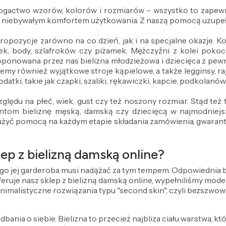
 bogactwo wzorów, kolorów i rozmiarów – wszystko to zapewn
z niebywałym komfortem użytkowania. Z naszą pomocą uzupeł
propozycje zarówno na co dzień, jak i na specjalne okazje.
ek, body, szlafroków czy piżamek. Mężczyźni z kolei pokocha
oponowana przez nas bielizna młodzieżowa i dziecięca z pe
emy również wyjątkowe stroje kąpielowe, a także legginsy, ra
datki, takie jak czapki, szaliki, rękawiczki, kapcie, podkolanó
ględu na płeć, wiek, gust czy też noszony rozmiar. Stąd te
om bieliznę męską, damską czy dziecięcą w najmodniejszy
użyć pomocą na każdym etapie składania zamówienia, gwarantuj
ep z bielizną damską online?
ego jej garderoba musi nadążać za tym tempem. Odpowiednia bie
 oferuje nasz sklep z bielizną damską online, wypełniliśmy mo
inimalistyczne rozwiązania typu "second skin", czyli bezszwow
dbania o siebie. Bielizna to przecież najbliza ciału warstwa, kt