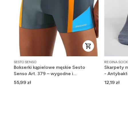
PRODUCENT
PRODUCENT
SESTO SENSO
REGINA SOCK
Bokserki kąpielowe męskie Sesto
Skarpety m
Senso Art. 379 – wygodne i
- Antybakt
szybkoschnące
Cena
Cena
55,99 zł
12,19 zł