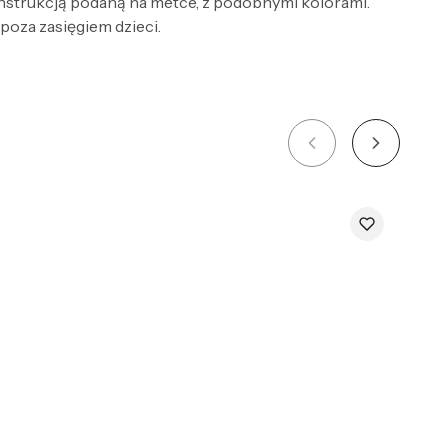
 instrukcją podaną na metce, z podobnymi kolorami.
 poza zasięgiem dzieci.