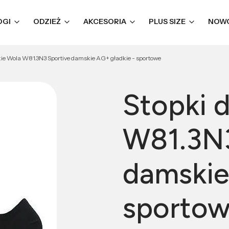
OGI
ODZIEŻ
AKCESORIA
PLUS SIZE
NOW
ie Wola W81.3N3 Sportive damskie AG+ gładkie - sportowe
Stopki 
W81.3N3
damskie
sporto