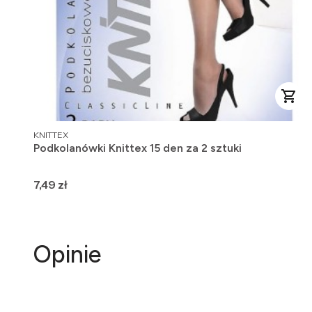
PRODUCENT
KNITTEX
Podkolanówki Knittex 15 den za 2 sztuki
Cena
7,49 zł
Opinie