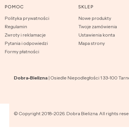
Linki w stopce
POMOC
SKLEP
Polityka prywatności
Nowe produkty
Regulamin
Twoje zamówienia
Zwroty i reklamacje
Ustawienia konta
Pytania i odpowiedzi
Mapa strony
Formy płatności
Dobra-Bielizna
| Osiedle Niepodległości 1 33-100 Tar
© Copyright 2018-2026. Dobra Bielizna. All rights rese