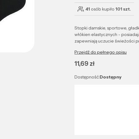
41
osób kupiło
101 szt.
Stopki damskie, sportowe, gład
włókien elastycznych - posiadają
zapewniają uczucie świeżości pr
Przejdź do pełnego opisu
Cena
11,69 zł
Dostępność:
Dostępny
Wybierz wariant produktu:
Poszczególne warianty mogą róż
*
Kolor
Wybierz