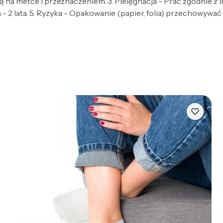
 na metce i przeznaczeniem. 3. Pielęgnacja - Prać zgodnie z
- 2 lata. 5. Ryzyka - Opakowanie (papier, folia) przechowywać