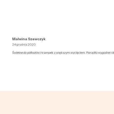
Malwina Szewczyk
24 grudnia 2020
Świetne do półbutów i trampek z większym wycięciem. Ponadto wygodne i