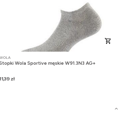
PRODUCENT
PRO
WOLA
WO
Stopki Wola Sportive męskie W91.3N3 AG+
Ska
Cena
Ce
11,39 zł
11,1