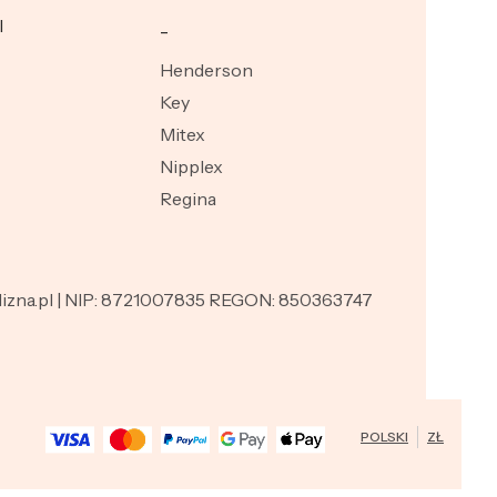
I
_
Henderson
Key
Mitex
Nipplex
Regina
ielizna.pl | NIP: 8721007835 REGON: 850363747
POLSKI
ZŁ