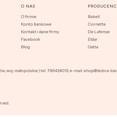
O NAS
PRODUCENC
O firmie
Babell
Konto bankowe
Cornette
Kontakt i dane firmy
De Lafense
Facebook
Eldar
Blog
Gatta
nów, woj. małopolskie | tel: 796424013, e-mail: shop@dobra-b
rved.