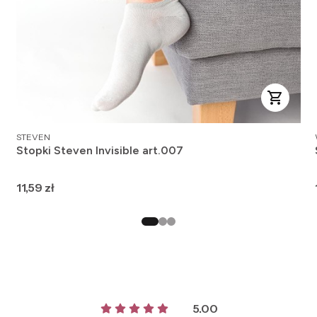
PRODUCENT
STEVEN
Stopki Steven Invisible art.007
Cena
11,59 zł
5.00