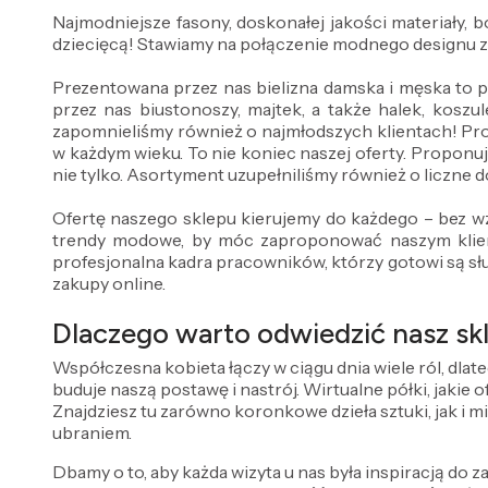
Najmodniejsze fasony, doskonałej jakości materiały,
dziecięcą! Stawiamy na połączenie modnego designu 
Prezentowana przez nas bielizna damska i męska to 
przez nas biustonoszy, majtek, a także halek, koszul
zapomnieliśmy również o najmłodszych klientach! Pr
w każdym wieku. To nie koniec naszej oferty. Proponuj
nie tylko. Asortyment uzupełniliśmy również o liczne do
Ofertę naszego sklepu kierujemy do każdego – bez wz
trendy modowe, by móc zaproponować naszym klient
profesjonalna kadra pracowników, którzy gotowi są sł
zakupy online.
Dlaczego warto odwiedzić nasz skl
Współczesna kobieta łączy w ciągu dnia wiele ról, dlat
buduje naszą postawę i nastrój. Wirtualne półki, jakie
Znajdziesz tu zarówno koronkowe dzieła sztuki, jak i m
ubraniem.
Dbamy o to, aby każda wizyta u nas była inspiracją do za