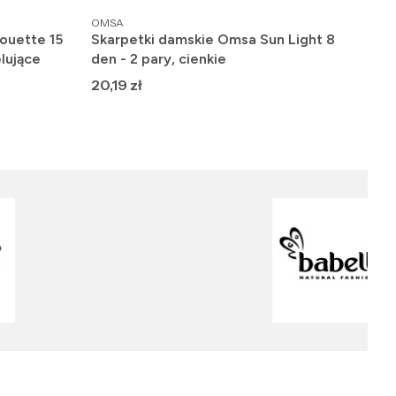
PRODUCENT
PRO
OMSA
FIO
ouette 15
Skarpetki damskie Omsa Sun Light 8
Raj
lujące
den - 2 pary, cienkie
gła
Cena
Ce
20,19 zł
19,