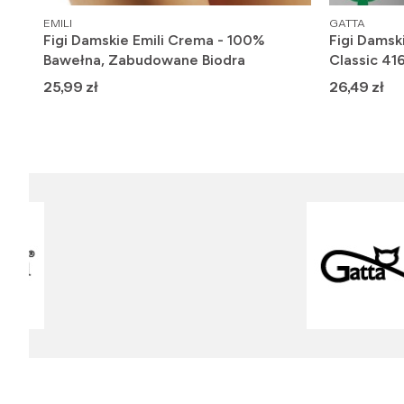
PRODUCENT
PRODUCENT
EMILI
GATTA
Figi Damskie Emili Crema - 100%
Figi Damsk
Bawełna, Zabudowane Biodra
Classic 41
Cena
Cena
25,99 zł
26,49 zł