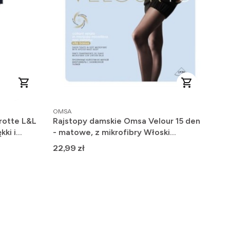
PRODUCENT
OMSA
rotte L&L
Rajstopy damskie Omsa Velour 15 den
kki i
- matowe, z mikrofibry Włoski
Producent
Cena
22,99 zł