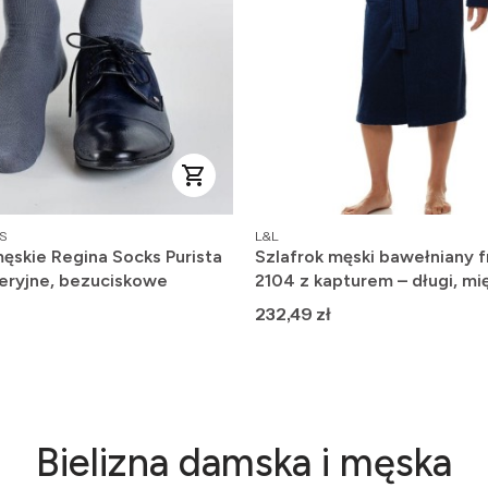
PRODUCENT
S
L&L
ęskie Regina Socks Purista
Szlafrok męski bawełniany f
eryjne, bezuciskowe
2104 z kapturem – długi, mię
wygodny
Cena
232,49 zł
Bielizna damska i męska