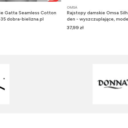
PRODUCENT
OMSA
ie Gatta Seamless Cotton
Rajstopy damskie Omsa Silh
635 dobra-bielizna.pl
den - wyszczuplające, mode
Cena
37,99 zł