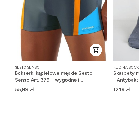
PRODUCENT
PRODUCENT
SESTO SENSO
REGINA SOCK
Bokserki kąpielowe męskie Sesto
Skarpety m
Senso Art. 379 – wygodne i
- Antybakt
szybkoschnące
Cena
Cena
55,99 zł
12,19 zł