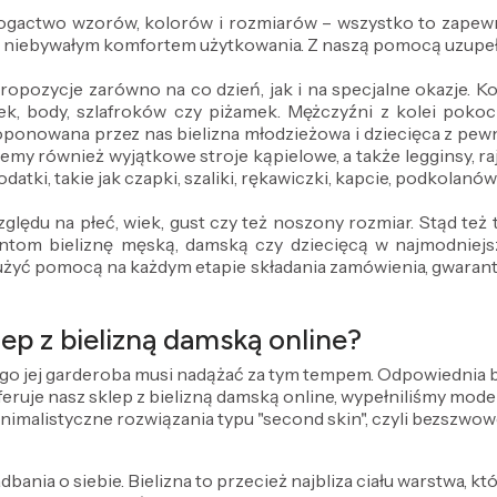
 bogactwo wzorów, kolorów i rozmiarów – wszystko to zapewn
z niebywałym komfortem użytkowania. Z naszą pomocą uzupeł
propozycje zarówno na co dzień, jak i na specjalne okazje.
ek, body, szlafroków czy piżamek. Mężczyźni z kolei pokocha
oponowana przez nas bielizna młodzieżowa i dziecięca z pe
emy również wyjątkowe stroje kąpielowe, a także legginsy, ra
datki, takie jak czapki, szaliki, rękawiczki, kapcie, podkolanó
ględu na płeć, wiek, gust czy też noszony rozmiar. Stąd te
om bieliznę męską, damską czy dziecięcą w najmodniejszy
użyć pomocą na każdym etapie składania zamówienia, gwarantuj
ep z bielizną damską online?
ego jej garderoba musi nadążać za tym tempem. Odpowiednia bie
 oferuje nasz sklep z bielizną damską online, wypełniliśmy mo
inimalistyczne rozwiązania typu "second skin", czyli bezszwow
dbania o siebie. Bielizna to przecież najbliza ciału warstwa, kt