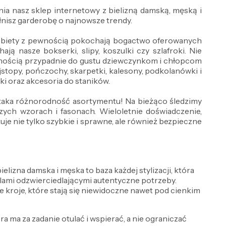
ia nasz sklep internetowy z bielizną damską, męską i
nisz garderobę o najnowsze trendy.
 Kobiety z pewnością pokochają bogactwo oferowanych
ją nasze bokserki, slipy, koszulki czy szlafroki. Nie
wnością przypadnie do gustu dziewczynkom i chłopcom
jstopy, pończochy, skarpetki, kalesony, podkolanówki i
wki oraz akcesoria do staników.
ż taka różnorodność asortymentu! Na bieżąco śledzimy
ch wzorach i fasonach. Wieloletnie doświadczenie,
e nie tylko szybkie i sprawne, ale również bezpieczne
lizna damska i męska to baza każdej stylizacji, która
delami odzwierciedlającymi autentyczne potrzeby.
e kroje, które stają się niewidoczne nawet pod cienkim
óra ma za zadanie otulać i wspierać, a nie ograniczać