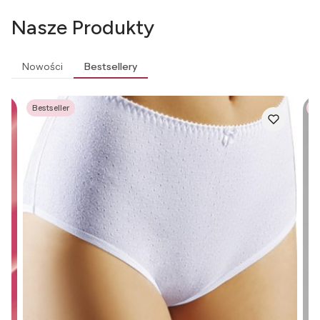
Nasze Produkty
Nowości
Bestsellery
Bestseller
Be