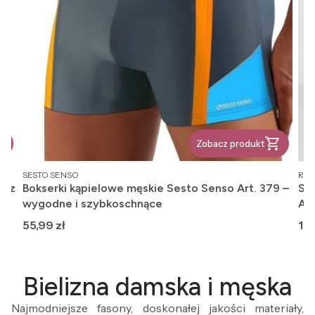
Zobacz produkt
PRODUCENT
PR
SESTO SENSO
REG
, z
Bokserki kąpielowe męskie Sesto Senso Art. 379 –
Ska
wygodne i szybkoschnące
An
Cena
Ce
55,99 zł
12,
Bielizna damska i męska
Najmodniejsze fasony, doskonałej jakości materiały,