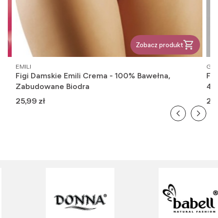
Zobacz produkt
PRODUCENT
PR
EMILI
GAT
Figi Damskie Emili Crema - 100% Bawełna,
Fi
Zabudowane Biodra
416
Cena
Ce
25,99 zł
26,