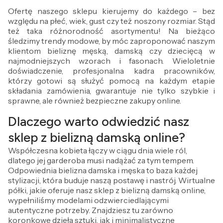
Ofertę naszego sklepu kierujemy do każdego – bez
względu na płeć, wiek, gust czy też noszony rozmiar. Stąd
też taka różnorodność asortymentu! Na bieżąco
śledzimy trendy modowe, by móc zaproponować naszym
klientom bieliznę męską, damską czy dziecięcą w
najmodniejszych wzorach i fasonach. Wieloletnie
doświadczenie, profesjonalna kadra pracowników,
którzy gotowi są służyć pomocą na każdym etapie
składania zamówienia, gwarantuje nie tylko szybkie i
sprawne, ale również bezpieczne zakupy online.
Dlaczego warto odwiedzić nasz
sklep z bielizną damską online?
Współczesna kobieta łączy w ciągu dnia wiele ról,
dlatego jej garderoba musi nadążać za tym tempem.
Odpowiednia bielizna damska i męska to baza każdej
stylizacji, która buduje naszą postawę i nastrój. Wirtualne
półki, jakie oferuje nasz sklep z bielizną damską online,
wypełniliśmy modelami odzwierciedlającymi
autentyczne potrzeby. Znajdziesz tu zarówno
koronkowe dzieła sztuki, jak i minimalistyczne