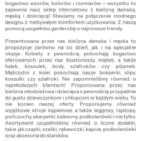
bogactwo wzorów, kolorów i rozmiarów – wszystko to
zapewnia nasz sklep internetowy z bielizną damską,
męską i dziecięcą! Stawiamy na połączenie modnego
designu z niebywałym komfortem użytkowania. Z naszą
pomocą uzupełnisz garderobę o najnowsze trendy.
Prezentowana przez nas bielizna damska i męska to
propozycje zarówno na co dzień, jak i na specjalne
okazje. Kobiety z pewnością pokochają bogactwo
oferowanych przez nas biustonoszy, majtek, a także
halek, koszulek, body, szlafroków czy piżamek.
Mężczyźni z kolei pokochają nasze bokserki, slipy,
koszulki czy szlafroki. Nie zapomnieliśmy również o
najmłodszych klientach! Proponowana przez nas
bielizna młodzieżowa i dziecięca z pewnością przypadnie
do gustu dziewczynkom i chłopcom w każdym wieku. To
nie koniec naszej oferty. Proponujemy również
wyjątkowe stroje kąpielowe, a także legginsy, rajstopy,
pończochy, skarpetki, kalesony, podkolanówki i nie tylko.
Asortyment uzupełniliśmy również o liczne dodatki,
takie jak czapki, szaliki, rękawiczki, kapcie, podkolanówki
oraz akcesoria do staników.