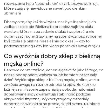
rozwiązania typu "second skin", czyli bezszwowe kroje,
które stają się niewidoczne nawet pod cienkim
ubraniem.
Dbamy o to, aby każda wizyta u nas była inspiracją do
zadbania o siebie. Bielizna to przecież najbliza ciału
warstwa, która ma za zadanie otulać i wspierać, a nie
ograniczać ruchy. Stawiamy na autentyczność i chcemy,
byś czuła się piękna niezależnie od okazji – czy to
podczas treningu, czy leniwego poranka z kawą w ręku.
Co wyróżnia dobry sklep z bielizną
męską online?
Panowie coraz częściej doceniają fakt, że jakość tego, co
noszą pod spodem, wpływa na ich komfort przez cały
dzień. Wybierając sklep z bielizną męską online, warto
zwrócić uwagę na różnorodność krojów. Bokserki o
luźniejszym fasonie zapewniają swobodę, natomiast
dopasowane slipy gwarantują stabilność podczas
aktywności fizycznej. Wykorzystujemy materiały
odporne na wielokrotne pranie, dzięki czemu ulubione