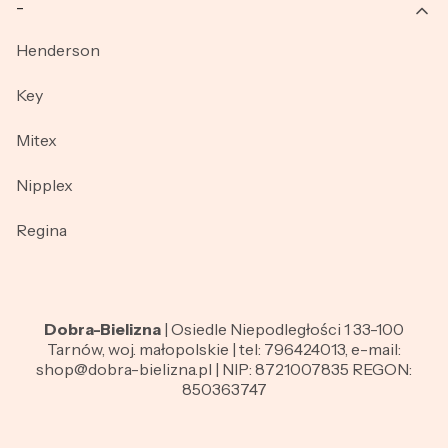
_
Henderson
Key
Mitex
Nipplex
Regina
Dobra-Bielizna
| Osiedle Niepodległości 1 33-100
Tarnów, woj. małopolskie | tel: 796424013, e-mail:
shop@dobra-bielizna.pl | NIP: 8721007835 REGON:
850363747