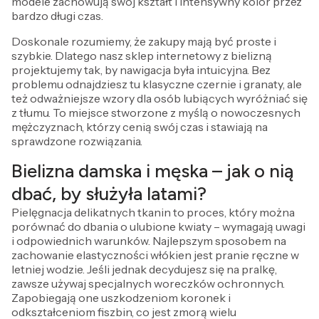
modele zachowują swój kształt i intensywny kolor przez
bardzo długi czas.
Doskonale rozumiemy, że zakupy mają być proste i
szybkie. Dlatego nasz sklep internetowy z bielizną
projektujemy tak, by nawigacja była intuicyjna. Bez
problemu odnajdziesz tu klasyczne czernie i granaty, ale
też odważniejsze wzory dla osób lubiących wyróżniać się
z tłumu. To miejsce stworzone z myślą o nowoczesnych
mężczyznach, którzy cenią swój czas i stawiają na
sprawdzone rozwiązania.
Bielizna damska i męska – jak o nią
dbać, by służyła latami?
Pielęgnacja delikatnych tkanin to proces, który można
porównać do dbania o ulubione kwiaty – wymagają uwagi
i odpowiednich warunków. Najlepszym sposobem na
zachowanie elastyczności włókien jest pranie ręczne w
letniej wodzie. Jeśli jednak decydujesz się na pralkę,
zawsze używaj specjalnych woreczków ochronnych.
Zapobiegają one uszkodzeniom koronek i
odkształceniom fiszbin, co jest zmorą wielu