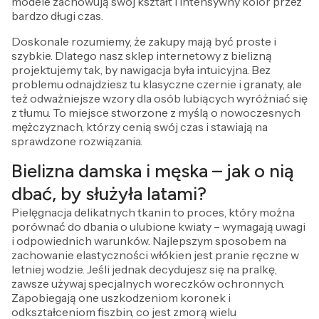
modele zachowują swój kształt i intensywny kolor przez
bardzo długi czas.
Doskonale rozumiemy, że zakupy mają być proste i
szybkie. Dlatego nasz sklep internetowy z bielizną
projektujemy tak, by nawigacja była intuicyjna. Bez
problemu odnajdziesz tu klasyczne czernie i granaty, ale
też odważniejsze wzory dla osób lubiących wyróżniać się
z tłumu. To miejsce stworzone z myślą o nowoczesnych
mężczyznach, którzy cenią swój czas i stawiają na
sprawdzone rozwiązania.
Bielizna damska i męska – jak o nią
dbać, by służyła latami?
Pielęgnacja delikatnych tkanin to proces, który można
porównać do dbania o ulubione kwiaty – wymagają uwagi
i odpowiednich warunków. Najlepszym sposobem na
zachowanie elastyczności włókien jest pranie ręczne w
letniej wodzie. Jeśli jednak decydujesz się na pralkę,
zawsze używaj specjalnych woreczków ochronnych.
Zapobiegają one uszkodzeniom koronek i
odkształceniom fiszbin, co jest zmorą wielu