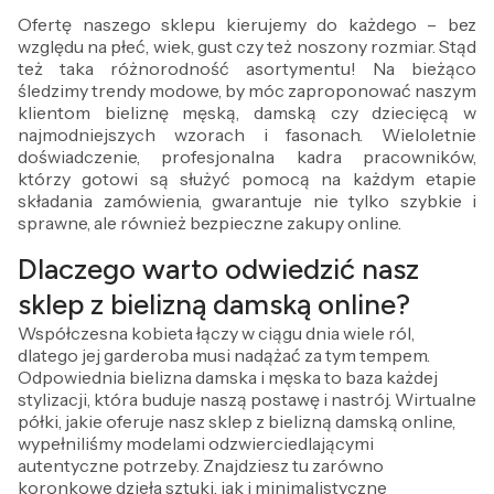
Ofertę naszego sklepu kierujemy do każdego – bez
względu na płeć, wiek, gust czy też noszony rozmiar. Stąd
też taka różnorodność asortymentu! Na bieżąco
śledzimy trendy modowe, by móc zaproponować naszym
klientom bieliznę męską, damską czy dziecięcą w
najmodniejszych wzorach i fasonach. Wieloletnie
doświadczenie, profesjonalna kadra pracowników,
którzy gotowi są służyć pomocą na każdym etapie
składania zamówienia, gwarantuje nie tylko szybkie i
sprawne, ale również bezpieczne zakupy online.
Dlaczego warto odwiedzić nasz
sklep z bielizną damską online?
Współczesna kobieta łączy w ciągu dnia wiele ról,
dlatego jej garderoba musi nadążać za tym tempem.
Odpowiednia bielizna damska i męska to baza każdej
stylizacji, która buduje naszą postawę i nastrój. Wirtualne
półki, jakie oferuje nasz sklep z bielizną damską online,
wypełniliśmy modelami odzwierciedlającymi
autentyczne potrzeby. Znajdziesz tu zarówno
koronkowe dzieła sztuki, jak i minimalistyczne