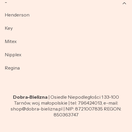
_
Henderson
Key
Mitex
Nipplex
Regina
Dobra-Bielizna
| Osiedle Niepodległości 1 33-100
Tarnów, woj. małopolskie | tel: 796424013, e-mail:
shop@dobra-bielizna.pl | NIP: 8721007835 REGON:
850363747