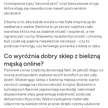
rozwiązania typu "second skin", czyli bezszwowe kroje,
które stają się niewidoczne nawet pod cienkim
ubraniem.
Dbamy o to, aby każda wizyta u nas była inspiracją do
zadbania o siebie. Bielizna to przecież najbliza ciału
warstwa, która ma za zadanie otulać i wspierać, a nie
ograniczać ruchy. Stawiamy na autentyczność i chcemy,
byś czuła się piękna niezależnie od okazji – czy to
podczas treningu, czy leniwego poranka z kawą w ręku.
Co wyróżnia dobry sklep z bielizną
męską online?
Panowie coraz częściej doceniają fakt, że jakość tego, co
noszą pod spodem, wpływa na ich komfort przez cały
dzień. Wybierając sklep z bielizną męską online, warto
zwrócić uwagę na różnorodność krojów. Bokserki o
luźniejszym fasonie zapewniają swobodę, natomiast
dopasowane slipy gwarantują stabilność podczas
aktywności fizycznej. Wykorzystujemy materiały
odporne na wielokrotne pranie, dzięki czemu ulubione