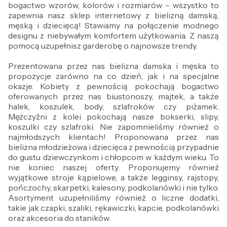
bogactwo wzorów, kolorów i rozmiarów – wszystko to
zapewnia nasz sklep internetowy z bielizną damską,
męską i dziecięcą! Stawiamy na połączenie modnego
designu z niebywałym komfortem użytkowania. Z naszą
pomocą uzupełnisz garderobę o najnowsze trendy.
Prezentowana przez nas bielizna damska i męska to
propozycje zarówno na co dzień, jak i na specjalne
okazje. Kobiety z pewnością pokochają bogactwo
oferowanych przez nas biustonoszy, majtek, a także
halek, koszulek, body, szlafroków czy piżamek.
Mężczyźni z kolei pokochają nasze bokserki, slipy,
koszulki czy szlafroki. Nie zapomnieliśmy również o
najmłodszych klientach! Proponowana przez nas
bielizna młodzieżowa i dziecięca z pewnością przypadnie
do gustu dziewczynkom i chłopcom w każdym wieku. To
nie koniec naszej oferty. Proponujemy również
wyjątkowe stroje kąpielowe, a także legginsy, rajstopy,
pończochy, skarpetki, kalesony, podkolanówki i nie tylko.
Asortyment uzupełniliśmy również o liczne dodatki,
takie jak czapki, szaliki, rękawiczki, kapcie, podkolanówki
oraz akcesoria do staników.