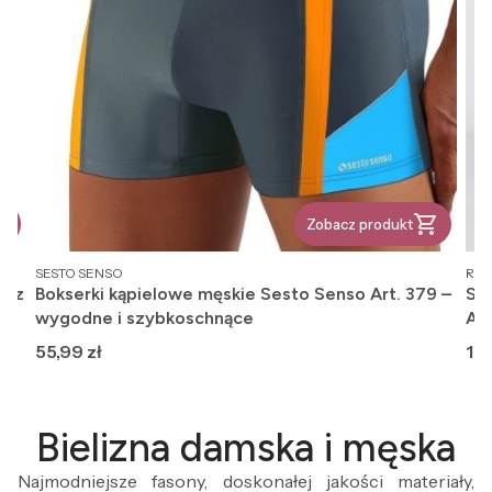
Zobacz produkt
PRODUCENT
PR
SESTO SENSO
REG
, z
Bokserki kąpielowe męskie Sesto Senso Art. 379 –
Ska
wygodne i szybkoschnące
An
Cena
Ce
55,99 zł
12,
Bielizna damska i męska
Najmodniejsze fasony, doskonałej jakości materiały,