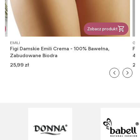
Zobacz produkt
PRODUCENT
PR
EMILI
GAT
Figi Damskie Emili Crema - 100% Bawełna,
Fi
Zabudowane Biodra
416
Cena
Ce
25,99 zł
26,