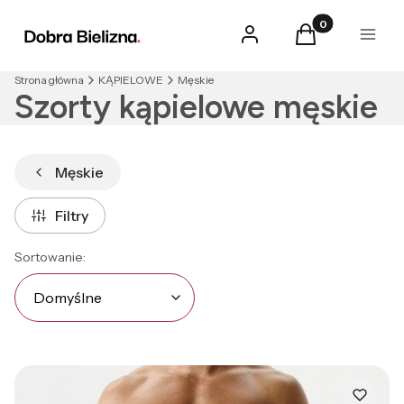
Produkty w kosz
Zaloguj się
Koszyk
Menu
Strona główna
KĄPIELOWE
Męskie
Szorty kąpielowe męskie
Męskie
Filtry
Lista produktów
Domyślne
Sortowanie:
Domyślne