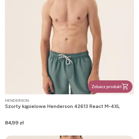
Zobacz produkt
PRODUCENT
HENDERSON
Szorty kąpielowe Henderson 42613 React M-4XL
Cena
84,99 zł