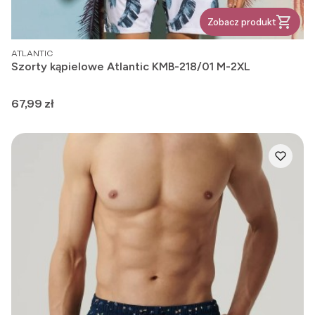
Zobacz produkt
PRODUCENT
ATLANTIC
Szorty kąpielowe Atlantic KMB-218/01 M-2XL
Cena
67,99 zł