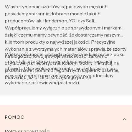
W asortymencie szortów kąpielowych męskich
posiadamy starannie dobrane modele takich
producentów jak Henderson, YO! czy Self.
Współpracujemy wyłącznie ze sprawdzonymi markami,
dzięki czemu mamy pewność, że dostarczamy naszym
klientom produkty o najwyższej jakości. Precyzyjne
wykonanie z wytrzymałych materiałów sprawia, że szorty
Większość modeli posiada praktyczne kieszenie z boku
na długo zachowują swoje właściwości zarówno
oraz z tyłu, a także sznureczek w pasie do regulacji
użytkowe, jak i estetyczne. Kolory i wzory nie tracą na
obwodu. Dla zwiększenia komfortu użytkowania, po
jakości nawet pomimo regularnych kąpieli w basenie,
wewnętrznej stronie zostały wszyte wygodne slipy
morzu lub jeziorze oraz częstego prania.
wykonane z przewiewnej siateczki.
Linki w stopce
POMOC
Polityka prywatności