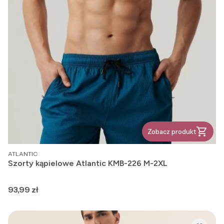
Zobacz produkt
PRODUCENT
ATLANTIC
Szorty kąpielowe Atlantic KMB-226 M-2XL
Cena
93,99 zł