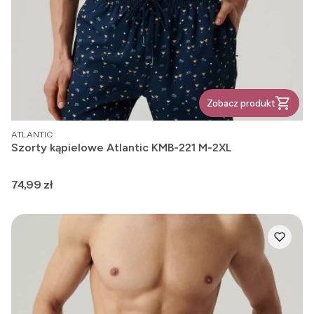
Zobacz produkt
PRODUCENT
ATLANTIC
Szorty kąpielowe Atlantic KMB-221 M-2XL
Cena
74,99 zł