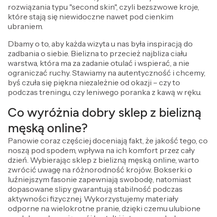
rozwiązania typu "second skin", czyli bezszwowe kroje,
które stają się niewidoczne nawet pod cienkim
ubraniem.
Dbamy o to, aby każda wizyta u nas była inspiracją do
zadbania o siebie. Bielizna to przecież najbliza ciału
warstwa, która ma za zadanie otulać i wspierać, a nie
ograniczać ruchy. Stawiamy na autentyczność i chcemy,
byś czuła się piękna niezależnie od okazji – czy to
podczas treningu, czy leniwego poranka z kawą w ręku.
Co wyróżnia dobry sklep z bielizną
męską online?
Panowie coraz częściej doceniają fakt, że jakość tego, co
noszą pod spodem, wpływa na ich komfort przez cały
dzień. Wybierając sklep z bielizną męską online, warto
zwrócić uwagę na różnorodność krojów. Bokserki o
luźniejszym fasonie zapewniają swobodę, natomiast
dopasowane slipy gwarantują stabilność podczas
aktywności fizycznej. Wykorzystujemy materiały
odporne na wielokrotne pranie, dzięki czemu ulubione