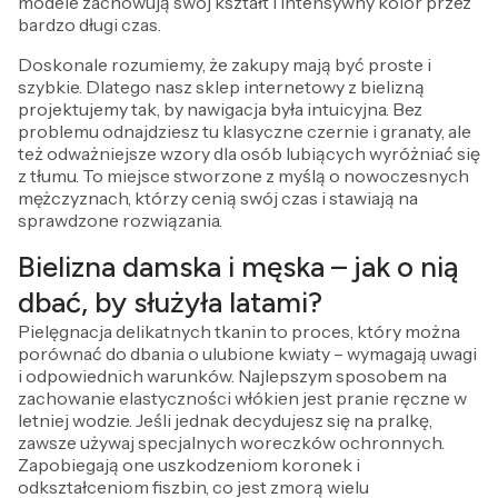
modele zachowują swój kształt i intensywny kolor przez
bardzo długi czas.
Doskonale rozumiemy, że zakupy mają być proste i
szybkie. Dlatego nasz sklep internetowy z bielizną
projektujemy tak, by nawigacja była intuicyjna. Bez
problemu odnajdziesz tu klasyczne czernie i granaty, ale
też odważniejsze wzory dla osób lubiących wyróżniać się
z tłumu. To miejsce stworzone z myślą o nowoczesnych
mężczyznach, którzy cenią swój czas i stawiają na
sprawdzone rozwiązania.
Bielizna damska i męska – jak o nią
dbać, by służyła latami?
Pielęgnacja delikatnych tkanin to proces, który można
porównać do dbania o ulubione kwiaty – wymagają uwagi
i odpowiednich warunków. Najlepszym sposobem na
zachowanie elastyczności włókien jest pranie ręczne w
letniej wodzie. Jeśli jednak decydujesz się na pralkę,
zawsze używaj specjalnych woreczków ochronnych.
Zapobiegają one uszkodzeniom koronek i
odkształceniom fiszbin, co jest zmorą wielu