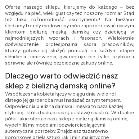
Ofertę naszego sklepu kierujemy do każdego – bez
względu na płeć, wiek, gust czy też noszony rozmiar. Stąd
też taka różnorodność asortymentu! Na bieżąco
śledzimy trendy modowe, by móc zaproponować naszym
klientom bieliznę męską, damską czy dziecięcą w
najmodniejszych wzorach i fasonach. Wieloletnie
doświadczenie, profesjonalna kadra pracowników,
którzy gotowi są służyć pomocą na każdym etapie
składania zamówienia, gwarantuje nie tylko szybkie i
sprawne, ale również bezpieczne zakupy online.
Dlaczego warto odwiedzić nasz
sklep z bielizną damską online?
Współczesna kobieta łączy w ciągu dnia wiele ról,
dlatego jej garderoba musi nadążać za tym tempem.
Odpowiednia bielizna damska i męska to baza każdej
stylizacji, która buduje naszą postawę i nastrój. Wirtualne
półki, jakie oferuje nasz sklep z bielizną damską online,
wypełniliśmy modelami odzwierciedlającymi
autentyczne potrzeby. Znajdziesz tu zarówno
koronkowe dzieła sztuki, jak i minimalistyczne