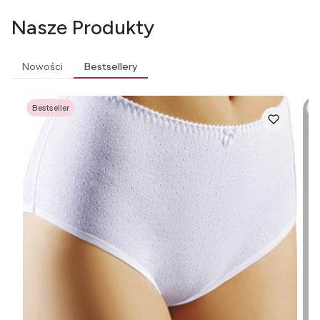
Nasze Produkty
Nowości
Bestsellery
Bestseller
Be