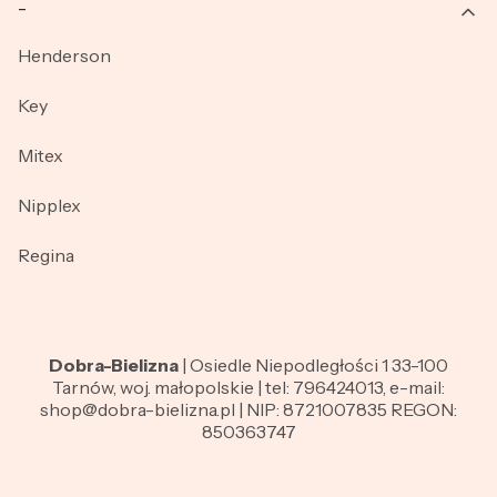
_
Henderson
Key
Mitex
Nipplex
Regina
Dobra-Bielizna
| Osiedle Niepodległości 1 33-100
Tarnów, woj. małopolskie | tel: 796424013, e-mail:
shop@dobra-bielizna.pl | NIP: 8721007835 REGON:
850363747