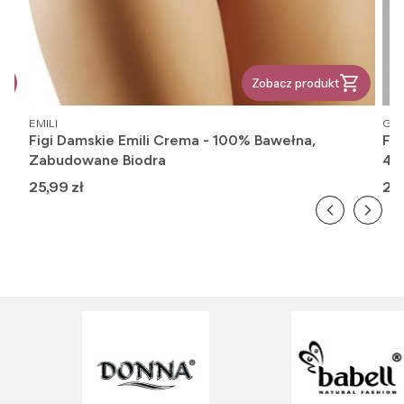
Zobacz produkt
PRODUCENT
PR
EMILI
GAT
Figi Damskie Emili Crema - 100% Bawełna,
Fi
Zabudowane Biodra
416
Cena
Ce
25,99 zł
26,