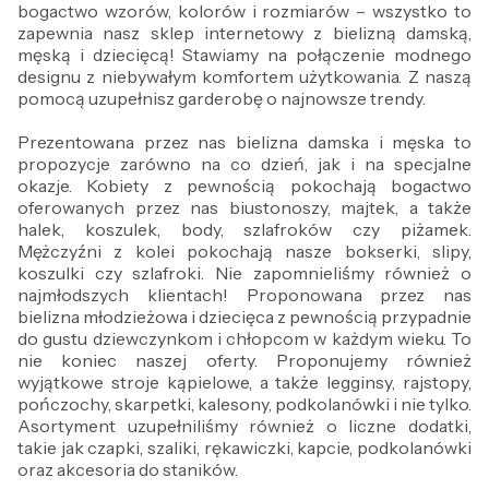
bogactwo wzorów, kolorów i rozmiarów – wszystko to
zapewnia nasz sklep internetowy z bielizną damską,
męską i dziecięcą! Stawiamy na połączenie modnego
designu z niebywałym komfortem użytkowania. Z naszą
pomocą uzupełnisz garderobę o najnowsze trendy.
Prezentowana przez nas bielizna damska i męska to
propozycje zarówno na co dzień, jak i na specjalne
okazje. Kobiety z pewnością pokochają bogactwo
oferowanych przez nas biustonoszy, majtek, a także
halek, koszulek, body, szlafroków czy piżamek.
Mężczyźni z kolei pokochają nasze bokserki, slipy,
koszulki czy szlafroki. Nie zapomnieliśmy również o
najmłodszych klientach! Proponowana przez nas
bielizna młodzieżowa i dziecięca z pewnością przypadnie
do gustu dziewczynkom i chłopcom w każdym wieku. To
nie koniec naszej oferty. Proponujemy również
wyjątkowe stroje kąpielowe, a także legginsy, rajstopy,
pończochy, skarpetki, kalesony, podkolanówki i nie tylko.
Asortyment uzupełniliśmy również o liczne dodatki,
takie jak czapki, szaliki, rękawiczki, kapcie, podkolanówki
oraz akcesoria do staników.