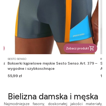
Zobacz produkt
PRODUCENT
PR
SESTO SENSO
REG
, z
Bokserki kąpielowe męskie Sesto Senso Art. 379 –
Ska
wygodne i szybkoschnące
An
Cena
Ce
55,99 zł
12,
Bielizna damska i męska
Najmodniejsze fasony, doskonałej jakości materiały,