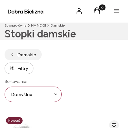
Produkty w kosz
Zaloguj się
Koszyk
Menu
Strona główna
NA NOGI
Damskie
Stopki damskie
Damskie
Filtry
Lista produktów
Domyślne
Sortowanie:
Domyślne
Nowość