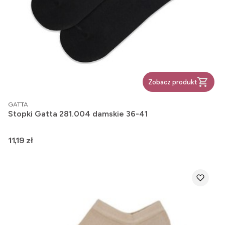
Zobacz produkt
PRODUCENT
GATTA
Stopki Gatta 281.004 damskie 36-41
Cena
11,19 zł