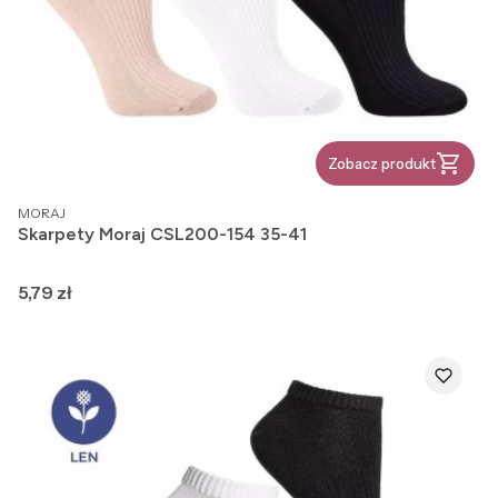
Zobacz produkt
PRODUCENT
MORAJ
Skarpety Moraj CSL200-154 35-41
Cena
5,79 zł