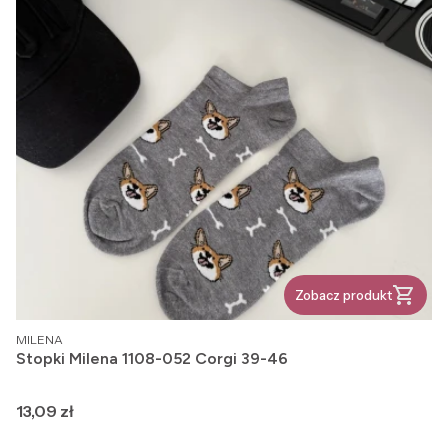
Zobacz produkt
PRODUCENT
MILENA
Stopki Milena 1108-052 Corgi 39-46
Cena
13,09 zł