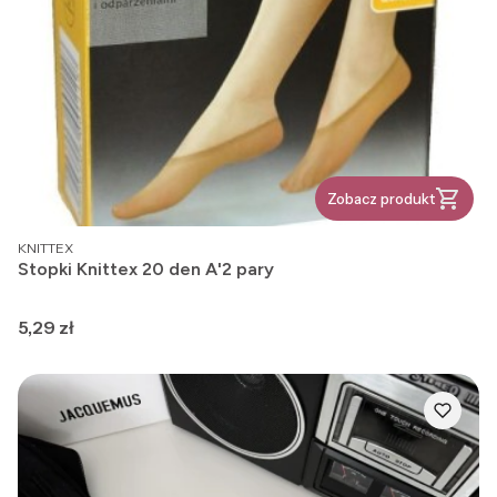
Zobacz produkt
PRODUCENT
KNITTEX
Stopki Knittex 20 den A'2 pary
Cena
5,29 zł