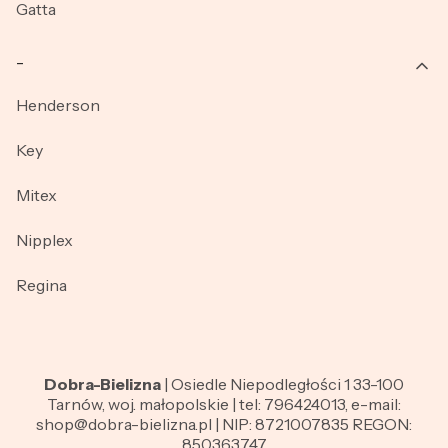
Gatta
_
Henderson
Key
Mitex
Nipplex
Regina
Dobra-Bielizna
| Osiedle Niepodległości 1 33-100
Tarnów, woj. małopolskie | tel: 796424013, e-mail:
shop@dobra-bielizna.pl | NIP: 8721007835 REGON:
850363747