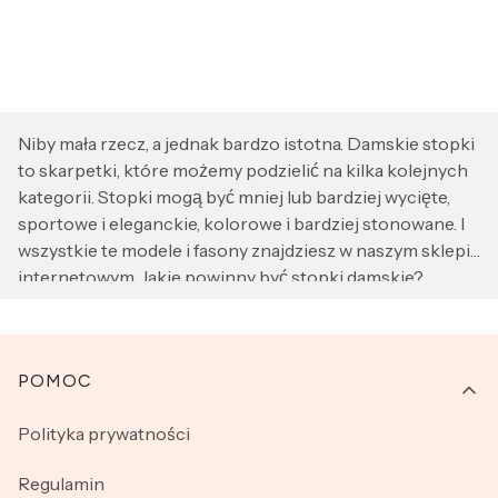
Niby mała rzecz, a jednak bardzo istotna. Damskie stopki
to skarpetki, które możemy podzielić na kilka kolejnych
kategorii. Stopki mogą być mniej lub bardziej wycięte,
sportowe i eleganckie, kolorowe i bardziej stonowane. I
wszystkie te modele i fasony znajdziesz w naszym sklepie
internetowym. Jakie powinny być stopki damskie?
Przede wszystkim dobre jakościowo, wykonane z
wysokogatunkowych materiałów, ponieważ stopy są
wyjątkowo narażone na pocenie się, obtarcia czy
Linki w stopce
POMOC
odciski. Nie wszystkie z nas lubią kiedy skarpetki
wychodzą nam z obuwia i właśnie w takich przypadkach
Polityka prywatności
przydają się stopki. Stopki damskie idealnie pasują do
balerinek, czółenek, ale również do butów sportowych.
Regulamin
Wszystkie stopki damskie z naszej oferty wykonane są z