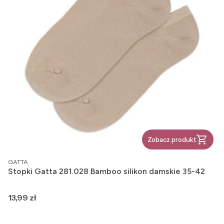
Zobacz produkt
PRODUCENT
GATTA
Stopki Gatta 281.028 Bamboo silikon damskie 35-42
Cena
13,99 zł