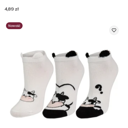
Cena
4,89 zł
Nowość