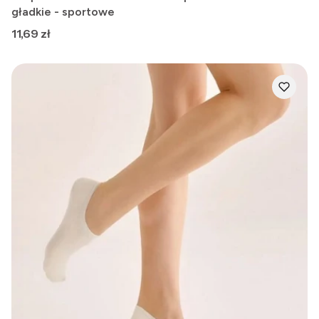
gładkie - sportowe
Cena
11,69 zł