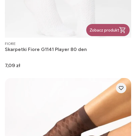
Zobacz produkt
PRODUCENT
FIORE
Skarpetki Fiore G1141 Player 80 den
Cena
7,09 zł