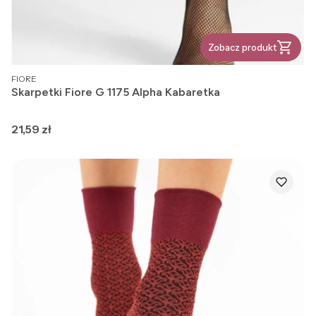
Zobacz produkt
PRODUCENT
FIORE
Skarpetki Fiore G 1175 Alpha Kabaretka
Cena
21,59 zł