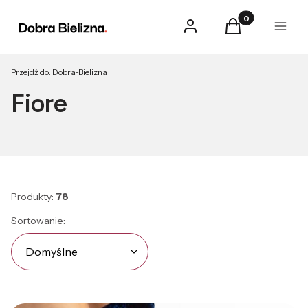
Produkty w kosz
Zaloguj się
Koszyk
Menu
Przejdź do:
Dobra-Bielizna
Fiore
Produkty:
78
Lista produktów
Domyślne
Sortowanie:
Domyślne