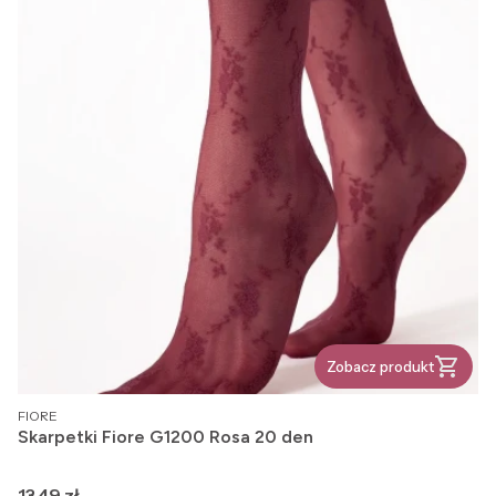
Zobacz produkt
PRODUCENT
FIORE
Skarpetki Fiore G1200 Rosa 20 den
Cena
13,49 zł