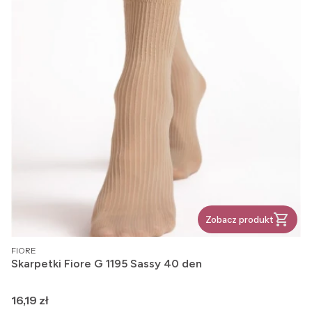
Zobacz produkt
PRODUCENT
FIORE
Skarpetki Fiore G 1195 Sassy 40 den
Cena
16,19 zł