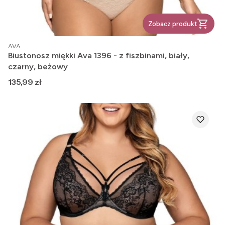
Zobacz produkt
PRODUCENT
AVA
Biustonosz miękki Ava 1396 - z fiszbinami, biały,
czarny, beżowy
Cena
135,99 zł