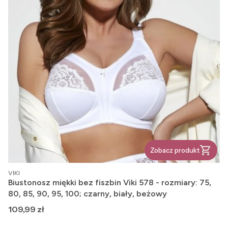
Zobacz produkt
PRODUCENT
VIKI
Biustonosz miękki bez fiszbin Viki 578 - rozmiary: 75,
80, 85, 90, 95, 100; czarny, biały, beżowy
Cena
109,99 zł