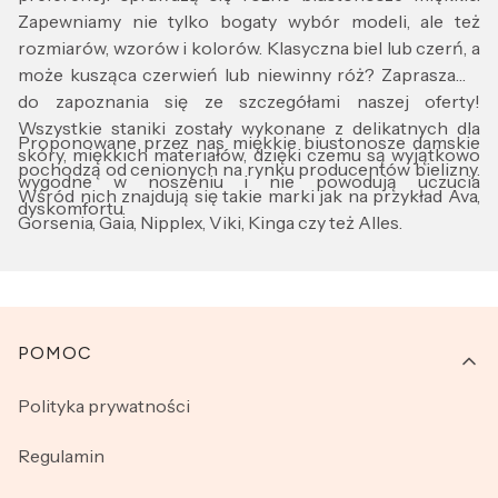
Zapewniamy nie tylko bogaty wybór modeli, ale też
rozmiarów, wzorów i kolorów. Klasyczna biel lub czerń, a
może kusząca czerwień lub niewinny róż? Zapraszamy
do zapoznania się ze szczegółami naszej oferty!
Wszystkie staniki zostały wykonane z delikatnych dla
Proponowane przez nas miękkie biustonosze damskie
skóry, miękkich materiałów, dzięki czemu są wyjątkowo
pochodzą od cenionych na rynku producentów bielizny.
wygodne w noszeniu i nie powodują uczucia
Wśród nich znajdują się takie marki jak na przykład Ava,
dyskomfortu.
Gorsenia, Gaia, Nipplex, Viki, Kinga czy też Alles.
Linki w stopce
POMOC
Polityka prywatności
Regulamin