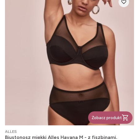
Zobacz produkt
PRODUCENT
ALLES
Biustonosz miękki Alles Havana M - z fiszbinami,