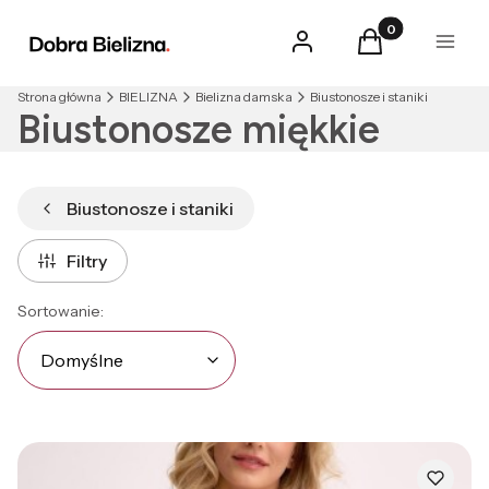
Produkty w kosz
Zaloguj się
Koszyk
Menu
Strona główna
BIELIZNA
Bielizna damska
Biustonosze i staniki
Biustonosze miękkie
Biustonosze i staniki
Filtry
Lista produktów
Domyślne
Sortowanie:
Domyślne