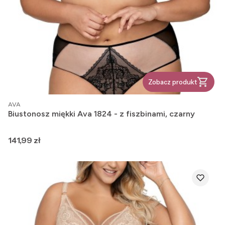
Zobacz produkt
PRODUCENT
AVA
Biustonosz miękki Ava 1824 - z fiszbinami, czarny
Cena
141,99 zł