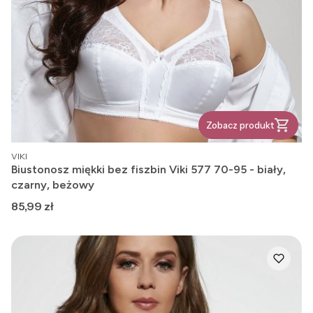
Zobacz produkt
PRODUCENT
VIKI
Biustonosz miękki bez fiszbin Viki 577 70-95 - biały,
czarny, beżowy
Cena
85,99 zł