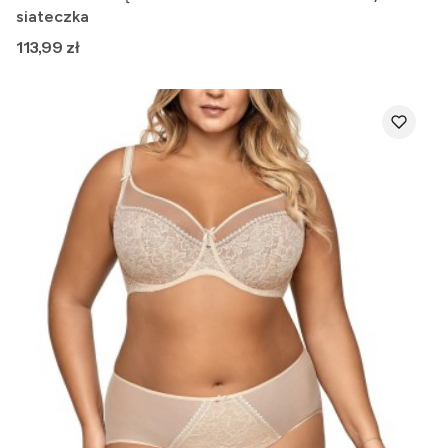
siateczka
Cena
113,99 zł