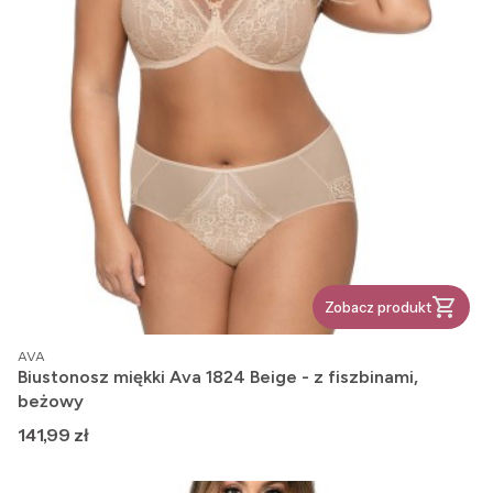
Zobacz produkt
PRODUCENT
AVA
Biustonosz miękki Ava 1824 Beige - z fiszbinami,
beżowy
Cena
141,99 zł