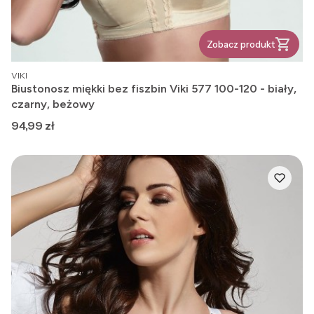
Zobacz produkt
PRODUCENT
VIKI
Biustonosz miękki bez fiszbin Viki 577 100-120 - biały,
czarny, beżowy
Cena
94,99 zł