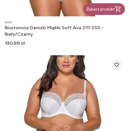
Zobacz produkt
PRODUCENT
AVA
Biustonosz Damski Miękki Soft Ava 2111 SSS -
Biały/Czarny
Cena
130,99 zł