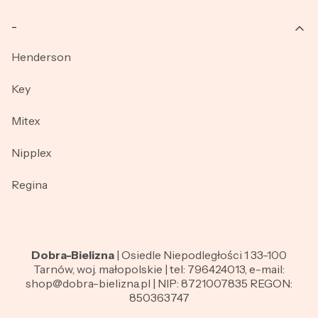
_
Henderson
Key
Mitex
Nipplex
Regina
Dobra-Bielizna
| Osiedle Niepodległości 1 33-100
Tarnów, woj. małopolskie | tel: 796424013, e-mail:
shop@dobra-bielizna.pl | NIP: 8721007835 REGON:
850363747