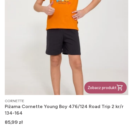
Zobacz produkt
PRODUCENT
CORNETTE
Piżama Cornette Young Boy 476/124 Road Trip 2 kr/r
134-164
Cena
85,99 zł