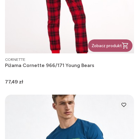
Zobacz produkt
PRODUCENT
CORNETTE
Piżama Cornette 966/171 Young Bears
Cena
77,49 zł