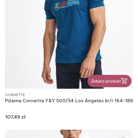
Zobacz produkt
PRODUCENT
CORNETTE
Piżama Cornette F&Y 500/54 Los Angeles kr/r 164-188
Cena
107,49 zł