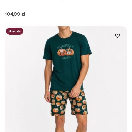
Cena
104,99 zł
Nowość