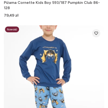
Piżama Cornette Kids Boy 593/187 Pumpkin Club 86-
128
Cena
79,49 zł
Nowość