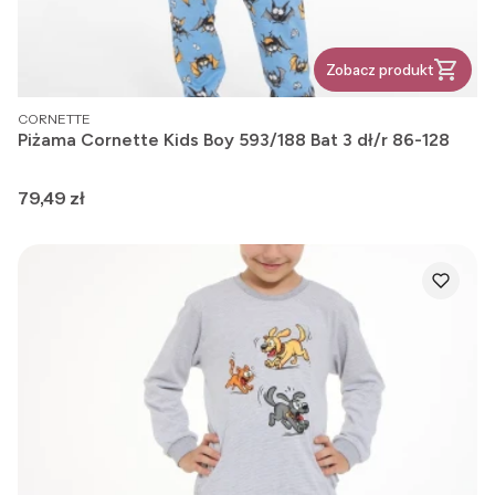
Zobacz produkt
PRODUCENT
CORNETTE
Piżama Cornette Kids Boy 593/188 Bat 3 dł/r 86-128
Cena
79,49 zł