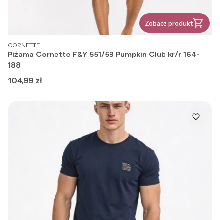
Zobacz produkt
PRODUCENT
CORNETTE
Piżama Cornette F&Y 551/58 Pumpkin Club kr/r 164-
188
Cena
104,99 zł