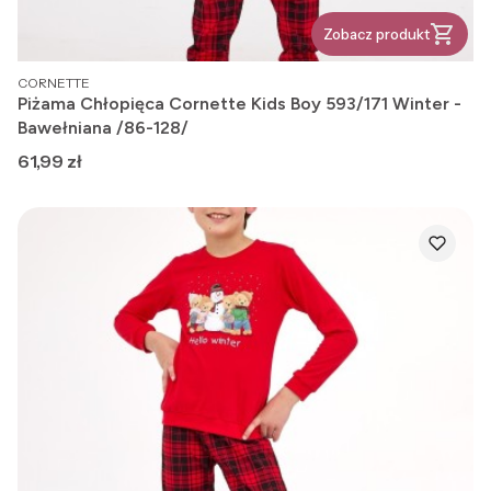
Zobacz produkt
PRODUCENT
CORNETTE
Piżama Chłopięca Cornette Kids Boy 593/171 Winter -
Bawełniana /86-128/
Cena
61,99 zł