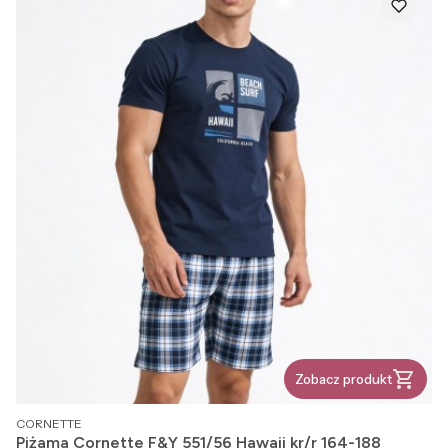
Zobacz produkt
PRODUCENT
CORNETTE
Piżama Cornette F&Y 551/56 Hawaii kr/r 164-188