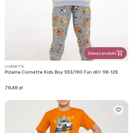
Zobacz produkt
PRODUCENT
CORNETTE
Piżama Cornette Kids Boy 593/190 Fun dł/r 98-128
Cena
79,49 zł