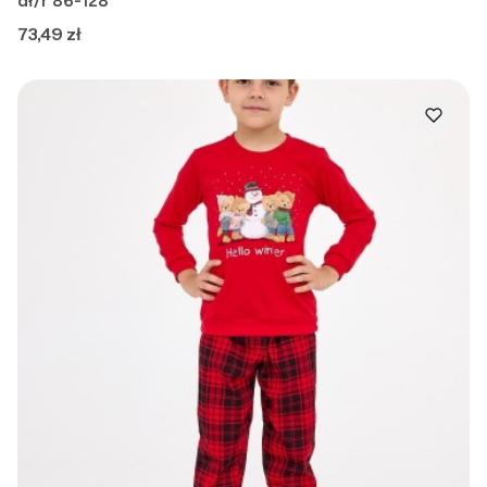
dł/r 86-128
Cena
73,49 zł