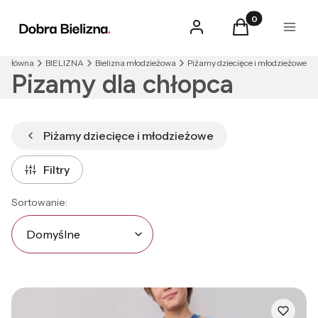
Produkty w kosz
Zaloguj się
Koszyk
Menu
na główna
BIELIZNA
Bielizna młodzieżowa
Piżamy dziecięce i młodzieżowe
Pizamy dla chłopca
Piżamy dziecięce i młodzieżowe
Filtry
Lista produktów
Domyślne
Sortowanie:
Domyślne