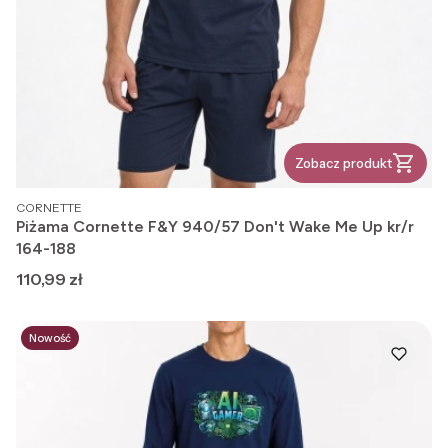
Zobacz produkt
PRODUCENT
CORNETTE
Piżama Cornette F&Y 940/57 Don't Wake Me Up kr/r
164-188
Cena
110,99 zł
Nowość