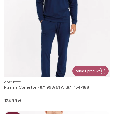
Zobacz produkt
PRODUCENT
CORNETTE
Piżama Cornette F&Y 998/61 AI dł/r 164-188
Cena
124,99 zł