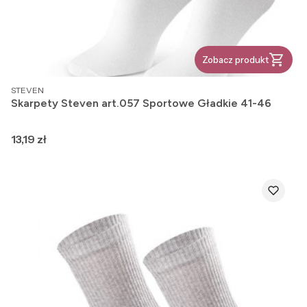
Zobacz produkt
PRODUCENT
STEVEN
Skarpety Steven art.057 Sportowe Gładkie 41-46
Cena
13,19 zł