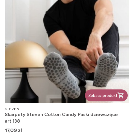
Zobacz produkt
PRODUCENT
STEVEN
Skarpety Steven Cotton Candy Paski dziewczęce
art.138
Cena
17,09 zł