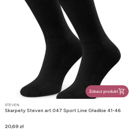
Zobacz produkt
PRODUCENT
STEVEN
Skarpety Steven art.047 Sport Line Gładkie 41-46
Cena
20,69 zł