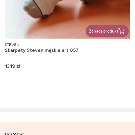
Zobacz produkt
PRODUCENT
STEVEN
Skarpety Steven męskie art.057
Cena
13,19 zł
POMOC