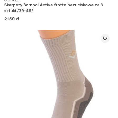
Skarpety Bornpol Active frotte bezuciskowe za 3
sztuki /39-46/
Cena
21,59 zł