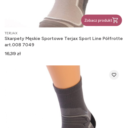
Zobacz produkt
PRODUCENT
TERJAX
Skarpety Męskie Sportowe Terjax Sport Line Półfrotte
art.008 7049
Cena
16,39 zł