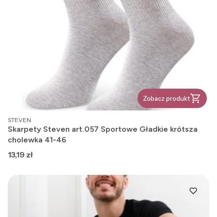
Zobacz produkt
PRODUCENT
STEVEN
Skarpety Steven art.057 Sportowe Gładkie krótsza
cholewka 41-46
Cena
13,19 zł