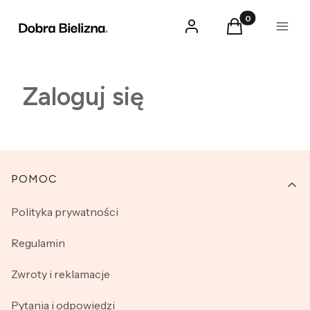
Produkty w kosz
Zaloguj się
Koszyk
Menu
Zaloguj się
Linki w stopce
POMOC
Polityka prywatności
Regulamin
Zwroty i reklamacje
Pytania i odpowiedzi