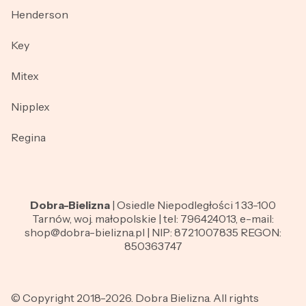
Henderson
Key
Mitex
Nipplex
Regina
Dobra-Bielizna
| Osiedle Niepodległości 1 33-100
Tarnów, woj. małopolskie | tel: 796424013, e-mail:
shop@dobra-bielizna.pl | NIP: 8721007835 REGON:
850363747
© Copyright 2018-2026. Dobra Bielizna. All rights