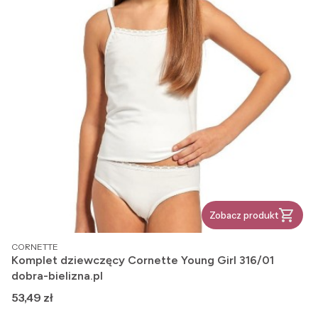
Zobacz produkt
PRODUCENT
CORNETTE
Komplet dziewczęcy Cornette Young Girl 316/01
dobra-bielizna.pl
Cena
53,49 zł