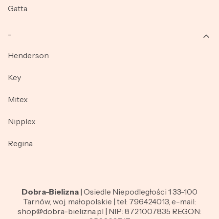
Gatta
_
Henderson
Key
Mitex
Nipplex
Regina
Dobra-Bielizna
| Osiedle Niepodległości 1 33-100
Tarnów, woj. małopolskie | tel: 796424013, e-mail:
shop@dobra-bielizna.pl | NIP: 8721007835 REGON: