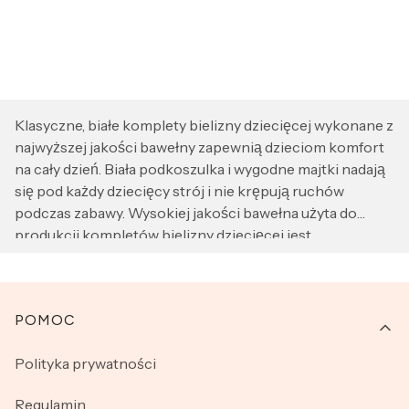
Klasyczne, białe komplety bielizny dziecięcej wykonane z
najwyższej jakości bawełny zapewnią dzieciom komfort
na cały dzień. Biała podkoszulka i wygodne majtki nadają
się pod każdy dziecięcy strój i nie krępują ruchów
podczas zabawy. Wysokiej jakości bawełna użyta do
produkcji kompletów bielizny dziecięcej jest
przewiewna, delikatna dla skóry dziecka, przyjemna w
dotyku oraz wytrzymała oraz łatwa do utrzymania w
czystości. Komplety bielizny dla chłopców mają
Linki w stopce
POMOC
klasyczny fason, natomiast komplety bielizny dla
dziewczynek znajdziemy wykończone delikatną
Polityka prywatności
koronką. Aby bielizna dziecięca jak najdłużej zachowała
nieskazitelną biel oraz fason, należy pamiętać, aby prać ją
Regulamin