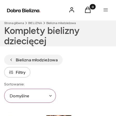
Produkty w kosz
Zaloguj się
Koszyk
Menu
Strona główna
BIELIZNA
Bielizna młodzieżowa
Komplety bielizny
dziecięcej
Bielizna młodzieżowa
Filtry
Lista produktów
Domyślne
Sortowanie:
Domyślne