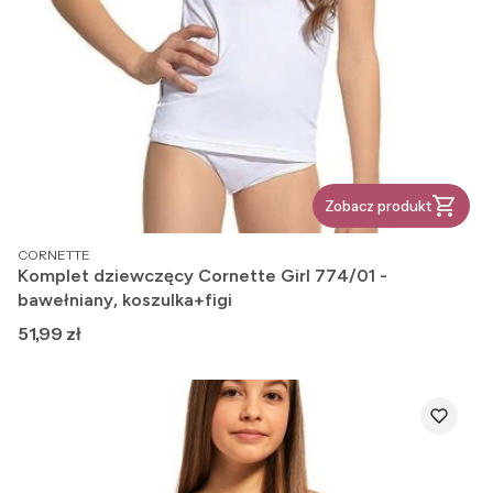
Zobacz produkt
PRODUCENT
CORNETTE
Komplet dziewczęcy Cornette Girl 774/01 -
bawełniany, koszulka+figi
Cena
51,99 zł