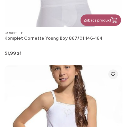
Zobacz produkt
PRODUCENT
CORNETTE
Komplet Cornette Young Boy 867/01 146-164
Cena
51,99 zł