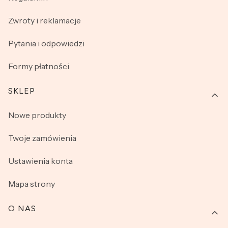
w temperaturze nie wyższej niż czterdzieści stopni
Celsjusza, do prania wybierać łagodne detergenty tak,
Zwroty i reklamacje
aby zminimalizować ryzyko podrażnień delikatnej skóry
dziecka oraz nie wirować na zbyt wysokich obrotach.
Pytania i odpowiedzi
Formy płatności
SKLEP
Nowe produkty
Twoje zamówienia
Ustawienia konta
Mapa strony
O NAS