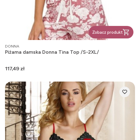
Zobacz produkt
PRODUCENT
DONNA
Piżama damska Donna Tina Top /S-2XL/
Cena
117,49 zł