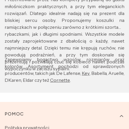
miłośniczkom praktycznych, a przy tym eleganckich
rozwiązań. Dlatego idealnie nadają się na prezent dla
bliskiej sercu osoby. Proponujemy koszulki na
ramiączkach w połączeniu zarówno z krótkimi szortami,
rybaczkami, jak i długimi spodniami. Wszystkie modele
zostały zaprojektowane z dbałością o każdy, nawet
najmniejszy detal. Dzięki temu nie krępują ruchów, nie
powodują podrażnień, a przy tym doskonale się
Zapewniamy bogactwo wzorów, rozmiarów oraz
prezentują i pozwalają czuć się kobieco nawet podczas
kolorów. Asortyment pochodzi od sprawdzonych
wypoczynku w zaciszu sypialni.
producentów, takich jak De Lafense,
Key
, Babella, Aruelle,
DKaren, Eldar czy też
Cornette
.
Linki w stopce
POMOC
Polityka prywatności