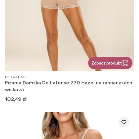
Zobacz produkt
PRODUCENT
DE LAFENSE
Piżama Damska De Lafense 770 Hazel na ramiaczkach
wiskoza
Cena
102,49 zł