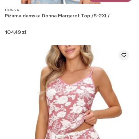
PRODUCENT
DONNA
Piżama damska Donna Margaret Top /S-2XL/
Cena
104,49 zł