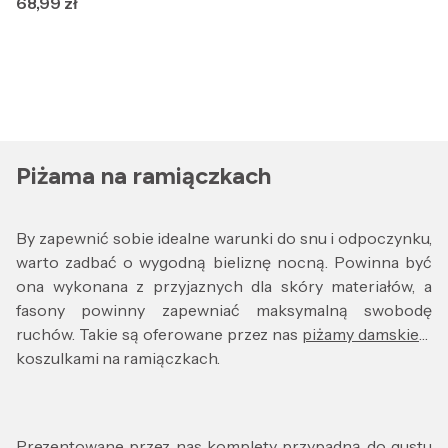
Cena
68,99 zł
Piżama na ramiączkach
By zapewnić sobie idealne warunki do snu i odpoczynku,
warto zadbać o wygodną bieliznę nocną. Powinna być
ona wykonana z przyjaznych dla skóry materiałów, a
fasony powinny zapewniać maksymalną swobodę
ruchów. Takie są oferowane przez nas
piżamy damskie
z
koszulkami na ramiączkach.
Prezentowane przez nas komplety przypadną do gustu