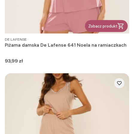
Zobacz produkt
PRODUCENT
DE LAFENSE
Piżama damska De Lafense 641 Noela na ramiaczkach
Cena
93,99 zł