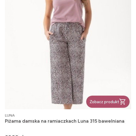
Zobacz produkt
PRODUCENT
LUNA
Piżama damska na ramiaczkach Luna 315 bawelniana