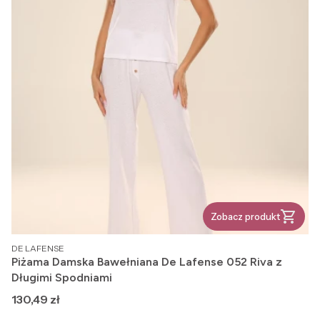
Zobacz produkt
PRODUCENT
DE LAFENSE
Piżama Damska Bawełniana De Lafense 052 Riva z
Długimi Spodniami
Cena
130,49 zł