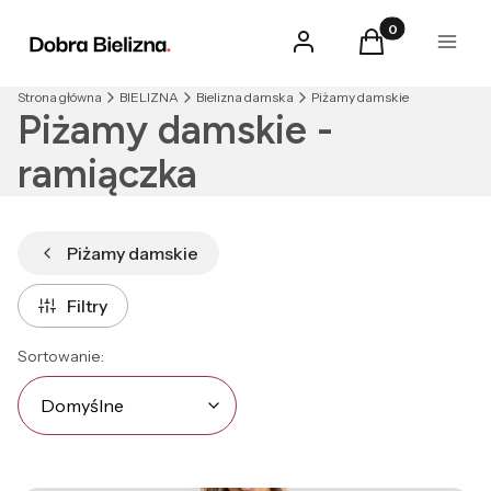
Produkty w kosz
Zaloguj się
Koszyk
Menu
Strona główna
BIELIZNA
Bielizna damska
Piżamy damskie
Piżamy damskie -
ramiączka
Piżamy damskie
Filtry
Lista produktów
Domyślne
Sortowanie:
Domyślne