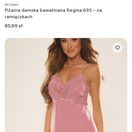
PRODUCENT
REGINA
Piżama damska bawełniana Regina 695 – na
ramiączkach
Cena
85,99 zł