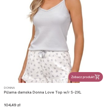
Zobacz produkt
PRODUCENT
DONNA
Piżama damska Donna Love Top w/r S-2XL
Cena
104,49 zł