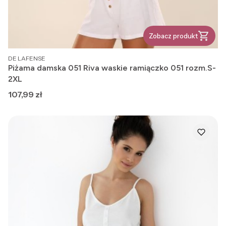
Zobacz produkt
PRODUCENT
DE LAFENSE
Piżama damska 051 Riva waskie ramiączko 051 rozm.S-
2XL
Cena
107,99 zł