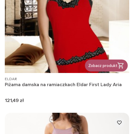
Zobacz produkt
PRODUCENT
ELDAR
Piżama damska na ramiaczkach Eldar First Lady Aria
Cena
121,49 zł