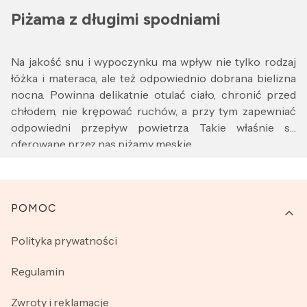
Piżama z długimi spodniami
Na jakość snu i wypoczynku ma wpływ nie tylko rodzaj
łóżka i materaca, ale też odpowiednio dobrana bielizna
nocna. Powinna delikatnie otulać ciało, chronić przed
chłodem, nie krępować ruchów, a przy tym zapewniać
odpowiedni przepływ powietrza. Takie właśnie są
oferowane przez nas
piżamy męskie
.
Prezentowane w tej kategorii komplety to modne i
wygodne piżamy męskie z krótkim rękawem oraz długimi
Linki w stopce
POMOC
spodniami. Doskonale sprawdzą się podczas snu, jak i
wieczornego wypoczynku na kanapie. Fasony
Polityka prywatności
zaprojektowane z myślą o maksymalnym komforcie
noszenia, perfekcyjne wykonanie w każdym detalu,
Regulamin
starannie wyselekcjonowane tkaniny – to wszystko
sprawia, że oferowane przez nas piżamy męskie z
Zwroty i reklamacje