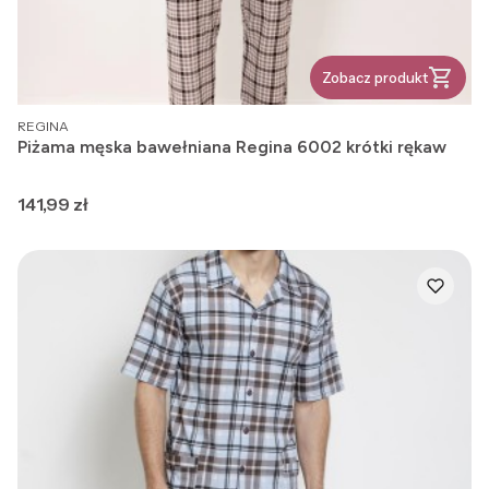
Zobacz produkt
PRODUCENT
REGINA
Piżama męska bawełniana Regina 6002 krótki rękaw
Cena
141,99 zł