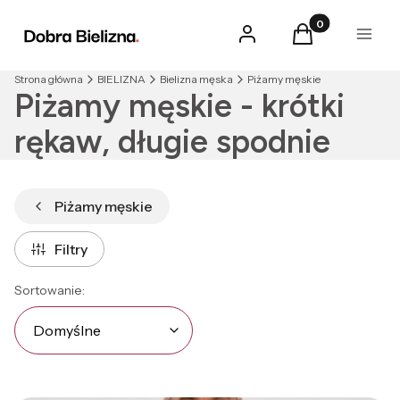
Produkty w kosz
Zaloguj się
Koszyk
Menu
Strona główna
BIELIZNA
Bielizna męska
Piżamy męskie
Piżamy męskie - krótki
rękaw, długie spodnie
Piżamy męskie
Filtry
Lista produktów
Domyślne
Sortowanie:
Domyślne