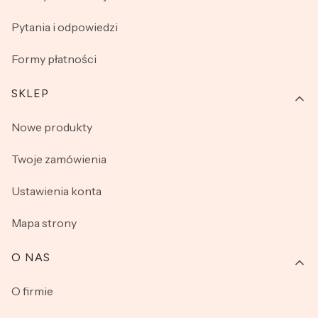
krótkim rękawem i długimi spodniami cieszą się coraz
większą popularnością wśród panów w różnym wieku.
Pytania i odpowiedzi
W trosce o maksymalną satysfakcję naszych klientów,
Formy płatności
współpracujemy wyłącznie ze sprawdzonymi, cenionymi
na rynku producentami bielizny nocnej. Wśród nich
SKLEP
znajdują się takie marki jak Cornette, Regina czy też Taro.
Nowe produkty
Twoje zamówienia
Ustawienia konta
Mapa strony
O NAS
O firmie