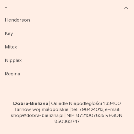
_
Henderson
Key
Mitex
Nipplex
Regina
Dobra-Bielizna
| Osiedle Niepodległości 1 33-100
Tarnów, woj. małopolskie | tel: 796424013, e-mail:
shop@dobra-bielizna.pl | NIP: 8721007835 REGON:
850363747