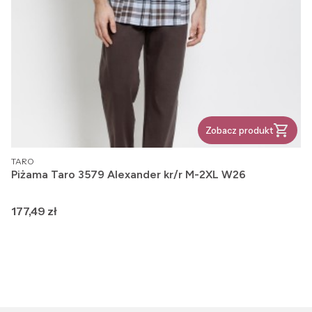
Zobacz produkt
PRODUCENT
TARO
Piżama Taro 3579 Alexander kr/r M-2XL W26
Cena
177,49 zł