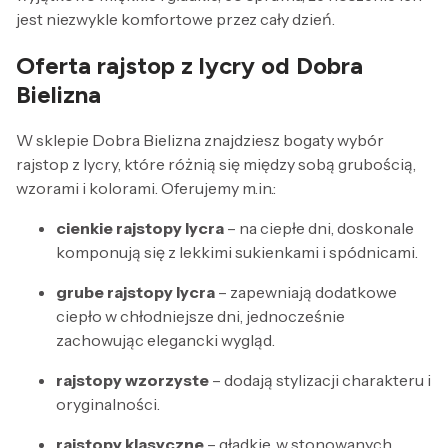
jest niezwykle komfortowe przez cały dzień.
Oferta rajstop z lycry od Dobra
Bielizna
W sklepie Dobra Bielizna znajdziesz bogaty wybór
rajstop z lycry, które różnią się między sobą grubością,
wzorami i kolorami. Oferujemy m.in.:
cienkie rajstopy lycra
– na ciepłe dni, doskonale
komponują się z lekkimi sukienkami i spódnicami.
grube rajstopy lycra
– zapewniają dodatkowe
ciepło w chłodniejsze dni, jednocześnie
zachowując elegancki wygląd.
rajstopy wzorzyste
– dodają stylizacji charakteru i
oryginalności.
rajstopy klasyczne
– gładkie, w stonowanych