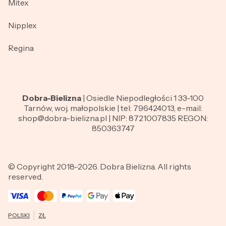
Mitex
Nipplex
Regina
Dobra-Bielizna
| Osiedle Niepodległości 1 33-100
Tarnów, woj. małopolskie | tel: 796424013, e-mail:
shop@dobra-bielizna.pl | NIP: 8721007835 REGON:
850363747
© Copyright 2018-2026. Dobra Bielizna. All rights
reserved.
POLSKI
ZŁ