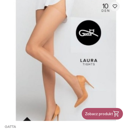
Zobacz produkt
PRODUCENT
GATTA