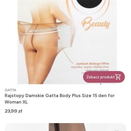
Zobacz produkt
PRODUCENT
GATTA
Rajstopy Damskie Gatta Body Plus Size 15 den for
Woman XL
Cena
23,99 zł