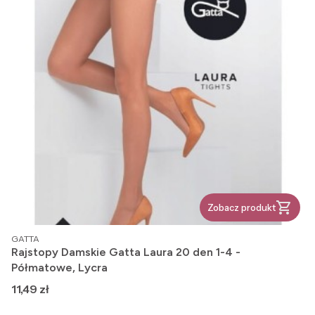
Zobacz produkt
PRODUCENT
GATTA
Rajstopy Damskie Gatta Laura 20 den 1-4 -
Półmatowe, Lycra
Cena
11,49 zł