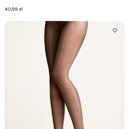
Cena
40,99 zł