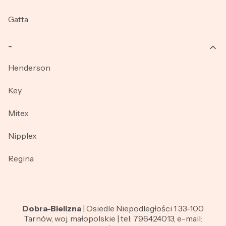
Gatta
_
Henderson
Key
Mitex
Nipplex
Regina
Dobra-Bielizna
| Osiedle Niepodległości 1 33-100
Tarnów, woj. małopolskie | tel: 796424013, e-mail: