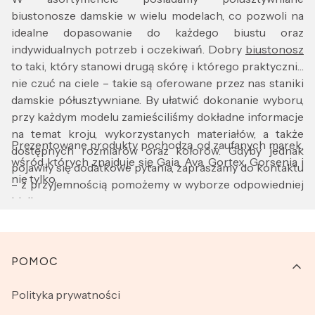
biustonosze damskie w wielu modelach, co pozwoli na
idealne dopasowanie do każdego biustu oraz
indywidualnych potrzeb i oczekiwań. Dobry
biustonosz
to taki, który stanowi drugą skórę i którego praktycznie
nie czuć na ciele – takie są oferowane przez nas staniki
damskie półusztywniane. By ułatwić dokonanie wyboru,
przy każdym modelu zamieściliśmy dokładne informacje
na temat kroju, wykorzystanych materiałów, a także
Prezentowane produkty pochodzą od zaufanych marek,
dostępnych rozmiarów oraz kolorów. Gdyby jednak
wśród których znajduje się Gaia, Ava, Gortex, Gorsenia i
pojawiły się dodatkowe pytania, zapraszamy do kontaktu
nie tylko.
– z przyjemnością pomożemy w wyborze odpowiedniej
bielizny.
Linki w stopce
POMOC
Polityka prywatności