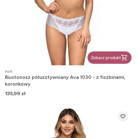
Zobacz produkt
PRODUCENT
AVA
Biustonosz półusztywniany Ava 1030 - z fiszbinami,
koronkowy
Cena
135,99 zł