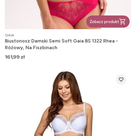
Zobacz produkt
PRODUCENT
GAIA
Biustonosz Damski Semi Soft Gaia BS 1322 Rhea -
Różowy, Na Fiszbinach
Cena
161,99 zł