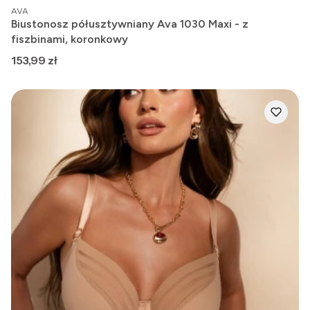
PRODUCENT
AVA
Biustonosz półusztywniany Ava 1030 Maxi - z
fiszbinami, koronkowy
Cena
153,99 zł