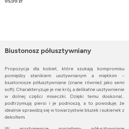
Cena
95,99 zł
Biustonosz półusztywniany
Propozycja dla kobiet, które szukają kompromisu
pomiędzy stanikiem usztywnianym a miękkim -
biustonosze półusztywniane (znane również jako semi
soft). Charakteryzuje je nie krój, a delikatne usztywnienie
w dolnej części miseczki. Dzięki temu doskonale
podtrzymują piersi i je podnoszą, a to powoduje, że
idealnie sprawdzą się w towarzystwie bluzek i sukienek z
dekoltem.
W asortymencie posiadamy półusztywniane