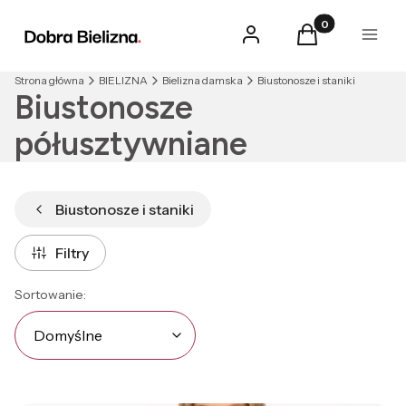
Produkty w kosz
Zaloguj się
Koszyk
Menu
Strona główna
BIELIZNA
Bielizna damska
Biustonosze i staniki
Biustonosze
półusztywniane
Biustonosze i staniki
Filtry
Lista produktów
Domyślne
Sortowanie:
Domyślne