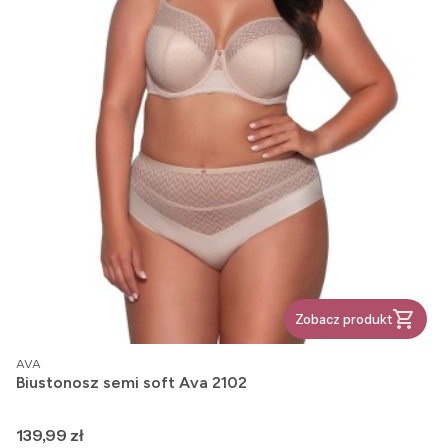
Zobacz produkt
PRODUCENT
AVA
Biustonosz semi soft Ava 2102
Cena
139,99 zł