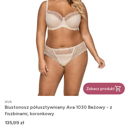
Zobacz produkt
PRODUCENT
AVA
Biustonosz półusztywniany Ava 1030 Beżowy - z
fiszbinami, koronkowy
Cena
135,99 zł