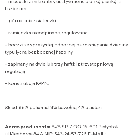
- miseczki z mikrofibry usztywnione cienką pianką, z
fiszbinami
- górna linia z siateczki
- ramiączka nieodpinane, regulowane
- boczki ze sprężystej, odpornej na rozciąganie dzianiny
typu lycra, bez bocznej fiszbiny
- zapinany na dwie lub trzy haftki z trzystopniową
regulacją
- konstrukcja K-1416
Skład: 88% poliamid, 8% bawełna, 4% elastan
Adres producenta:
AVA SP. Z O.O. 15-691 Białystok
ul.Kleeberga 34 A NIP: 542-24-53-726 E-MAIL: