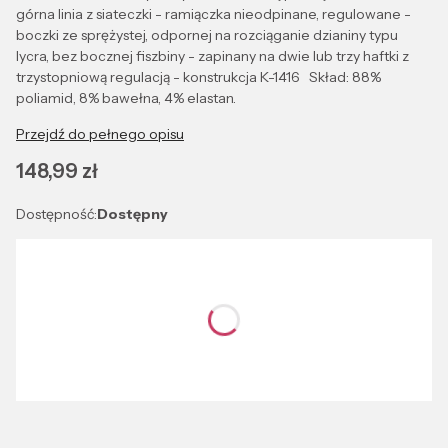
górna linia z siateczki - ramiączka nieodpinane, regulowane -
boczki ze sprężystej, odpornej na rozciąganie dzianiny typu
lycra, bez bocznej fiszbiny - zapinany na dwie lub trzy haftki z
trzystopniową regulacją - konstrukcja K-1416 Skład: 88%
poliamid, 8% bawełna, 4% elastan.
Przejdź do pełnego opisu
Cena
148,99 zł
Dostępność:
Dostępny
Wybierz wariant produktu:
Poszczególne warianty mogą różnić się ceną
*
Kolor
Wybierz