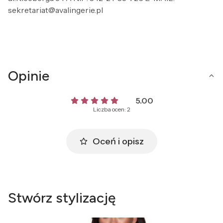
sekretariat@avalingerie.pl
Opinie
5.00
Liczba ocen: 2
Oceń i opisz
Stwórz stylizację