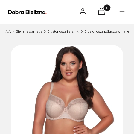
Produkty w kosz
Zaloguj się
Koszyk
Menu
ELIZNA
Bielizna damska
Biustonosze i staniki
Biustonosze półusztywniane