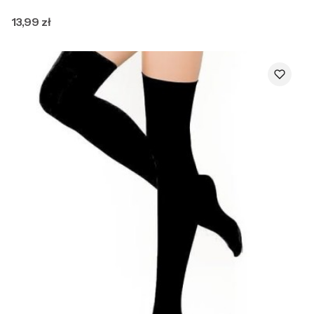
Cena
13,99 zł