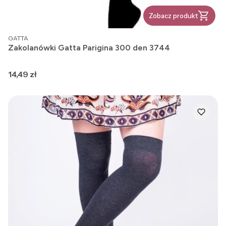
Zobacz produkt
PRODUCENT
GATTA
Zakolanówki Gatta Parigina 300 den 3744
Cena
14,49 zł