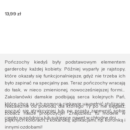
Cena
13,99 zł
Pończochy kiedyś były podstawowym elementem
garderoby każdej kobiety. Później wyparły je rajstopy,
które okazały się funkcjonalniejsze, gdyż nie trzeba ich
było zapinać na specjalny pas. Teraz pończochy wracają
do łask, w nieco zmienionej, nowocześniejszej formie.
Zakolanówki damskie podbijają serca kolejnych Pań,
które chcą za ich pomocą ciekawie uzupełnić stylizację,
Niezależnie od powodu, dla którego Ty po nie sięgasz,
poczuć się atrakcyjniej lub po prostu zapewnić sobie
zobacz nasze propozycje! Znajdziesz tu modele w
ciepło w spódnicy lub sukience, nawet w chłodne dni.
pięknych kolorach, z kokardką, aplikacjami, np. koronką i
innymi ozdobami!