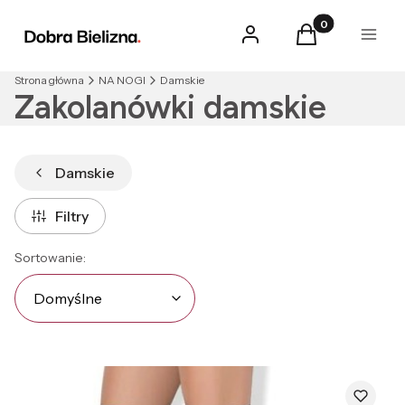
Produkty w kosz
Zaloguj się
Koszyk
Menu
Strona główna
NA NOGI
Damskie
Zakolanówki damskie
Damskie
Filtry
Lista produktów
Domyślne
Sortowanie:
Domyślne