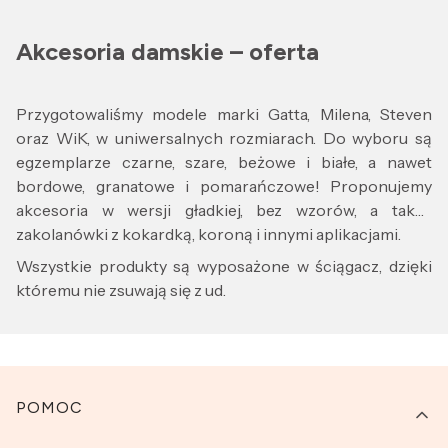
Akcesoria damskie – oferta
Przygotowaliśmy modele marki Gatta, Milena, Steven
oraz WiK, w uniwersalnych rozmiarach. Do wyboru są
egzemplarze czarne, szare, beżowe i białe, a nawet
bordowe, granatowe i pomarańczowe! Proponujemy
akcesoria w wersji gładkiej, bez wzorów, a także
zakolanówki z kokardką, koroną i innymi aplikacjami.
Wszystkie produkty są wyposażone w ściągacz, dzięki
któremu nie zsuwają się z ud.
Linki w stopce
POMOC