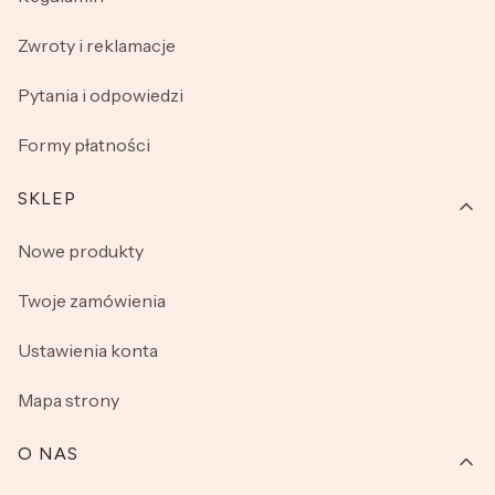
element garderoby znalazł się i w Twojej szafie!
Zwroty i reklamacje
Pytania i odpowiedzi
Formy płatności
SKLEP
Nowe produkty
Twoje zamówienia
Ustawienia konta
Mapa strony
O NAS