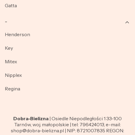
Gatta
_
Henderson
Key
Mitex
Nipplex
Regina
Dobra-Bielizna
| Osiedle Niepodległości 1 33-100
Tarnów, woj. małopolskie | tel: 796424013, e-mail:
shop@dobra-bielizna.pl | NIP: 8721007835 REGON: