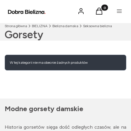
Produkty w kosz
Zaloguj się
Koszyk
Menu
Strona główna
BIELIZNA
Bielizna damska
Seksowna bielizna
Gorsety
Lista produktów
W tej kategorii nie ma obecnie żadnych produktów
Modne gorsety damskie
Historia gorsetów sięga dość odległych czasów, ale na