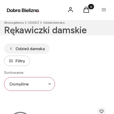
Produkty w kosz
Zaloguj się
Koszyk
Menu
Strona główna
ODZIEŻ
Odzież damska
Rękawiczki damskie
Odzież damska
Filtry
Lista produktów
Domyślne
Sortowanie:
Domyślne