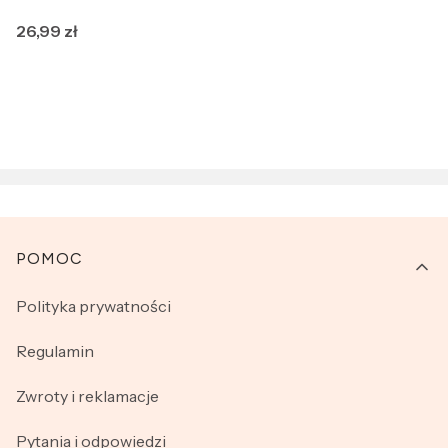
Cena
26,99 zł
Linki w stopce
POMOC
Polityka prywatności
Regulamin
Zwroty i reklamacje
Pytania i odpowiedzi