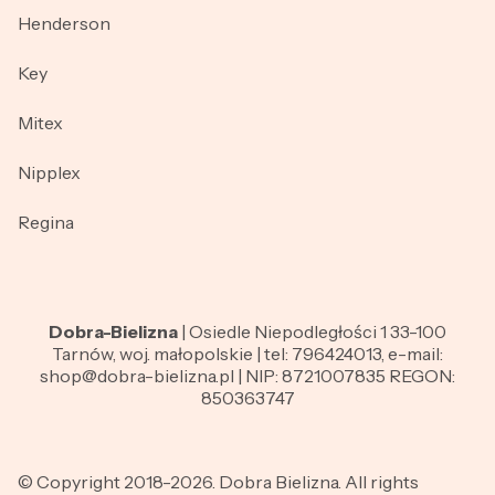
Henderson
Key
Mitex
Nipplex
Regina
Dobra-Bielizna
| Osiedle Niepodległości 1 33-100
Tarnów, woj. małopolskie | tel: 796424013, e-mail:
shop@dobra-bielizna.pl | NIP: 8721007835 REGON:
850363747
© Copyright 2018-2026. Dobra Bielizna. All rights