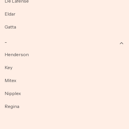
De Lafense
Eldar
Gatta
_
Henderson
Key
Mitex
Nipplex
Regina