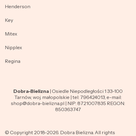
Henderson
Key
Mitex
Nipplex
Regina
Dobra-Bielizna
| Osiedle Niepodległości 1 33-100
Tarnów, woj. małopolskie | tel: 796424013, e-mail:
shop@dobra-bielizna.pl | NIP: 8721007835 REGON:
850363747
© Copyright 2018-2026. Dobra Bielizna. All rights