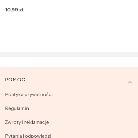
Cena
10,99 zł
Linki w stopce
POMOC
Polityka prywatności
Regulamin
Zwroty i reklamacje
Pytania i odpowiedzi