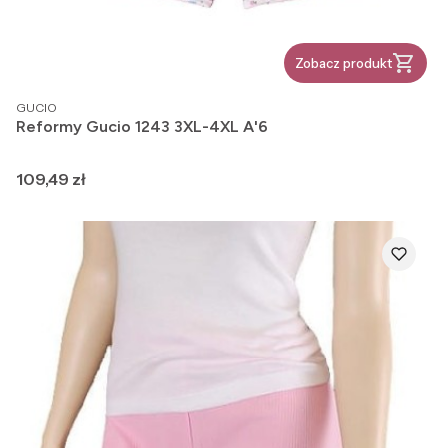
Zobacz produkt
PRODUCENT
GUCIO
Reformy Gucio 1243 3XL-4XL A'6
Cena
109,49 zł