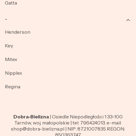
Gatta
_
Henderson
Key
Mitex
Nipplex
Regina
Dobra-Bielizna
| Osiedle Niepodległości 1 33-100
Tarnów, woj. małopolskie | tel: 796424013, e-mail:
shop@dobra-bielizna.pl | NIP: 8721007835 REGON:
850363747