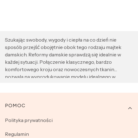
Szukając swobody, wygody i ciepła na co dzień nie
sposób przejść obojętnie obok tego rodzaju majtek
damskich. Reformy damskie sprawdzą się idealnie w
każdej sytuacji. Połączenie klasycznego, bardzo
komfortowego kroju oraz nowoczesnych tkanin
pozwala na wyprodukowanie modelu idealnego w
chłodniejsze zimowe dni. Majtki damskie typu reformy
szyte są na wzór przypominający spodenki damskie.
Różne długości i wykończenia sprawią, że każda Pani
Linki w stopce
POMOC
znajdzie odpowiedni model reform dla siebie. W naszej
ofercie znajdziesz reformy renomowanych
Polityka prywatności
producentów wykonane z najwyższej jakości bawełny.
Klasyczne i stonowane kolory sprawią, że oprócz ciepła i
Regulamin
wygody będziesz mieć pewność, że reformy pozostaną