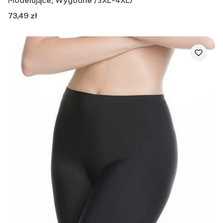
Modelujące, Wygodne /3XL-4XL/
Cena
73,49 zł