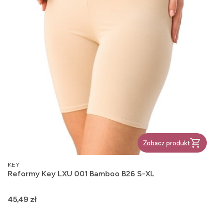
Zobacz produkt
PRODUCENT
KEY
Reformy Key LXU 001 Bamboo B26 S-XL
Cena
45,49 zł