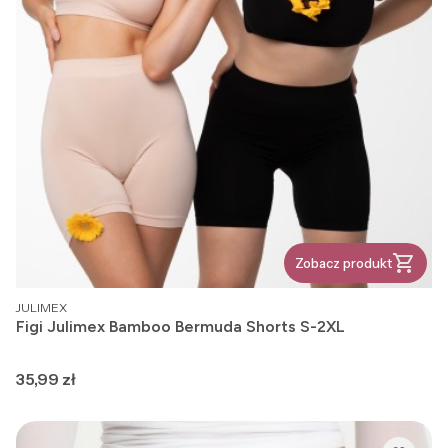
Zobacz produkt
PRODUCENT
JULIMEX
Figi Julimex Bamboo Bermuda Shorts S-2XL
Cena
35,99 zł