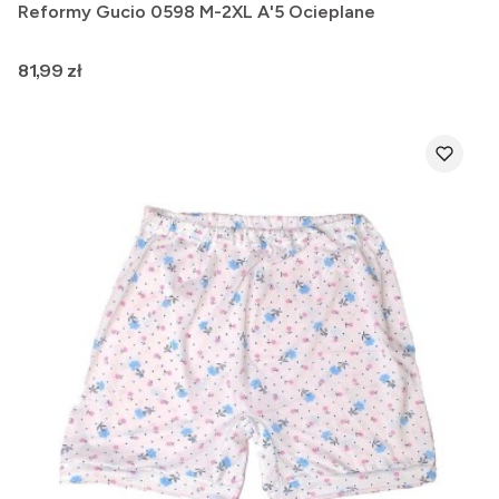
Reformy Gucio 0598 M-2XL A'5 Ocieplane
Cena
81,99 zł