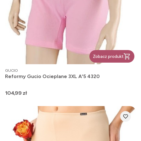
Zobacz produkt
PRODUCENT
GUCIO
Reformy Gucio Ocieplane 3XL A'5 4320
Cena
104,99 zł