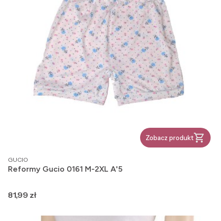
Zobacz produkt
PRODUCENT
GUCIO
Reformy Gucio 0161 M-2XL A'5
Cena
81,99 zł