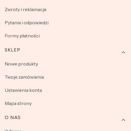
niezauważone pod ubraniem wierzchnim. Nie wahaj się i
Zwroty i reklamacje
już dziś kup wygodne reformy damskie w naszym sklepie
internetowym.
Pytania i odpowiedzi
Formy płatności
SKLEP
Nowe produkty
Twoje zamówienia
Ustawienia konta
Mapa strony
O NAS