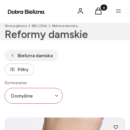
Produkty w kosz
Zaloguj się
Koszyk
Menu
Strona główna
BIELIZNA
Bielizna damska
Reformy damskie
Bielizna damska
Filtry
Lista produktów
Domyślne
Sortowanie:
Domyślne