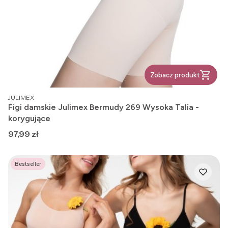
Zobacz produkt
PRODUCENT
JULIMEX
Figi damskie Julimex Bermudy 269 Wysoka Talia -
korygujące
Cena
97,99 zł
Bestseller