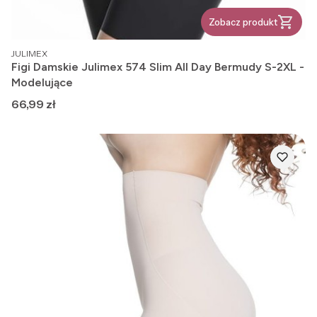
Zobacz produkt
PRODUCENT
JULIMEX
Figi Damskie Julimex 574 Slim All Day Bermudy S-2XL -
Modelujące
Cena
66,99 zł