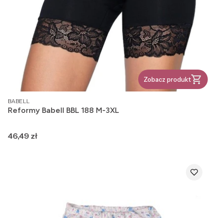
Zobacz produkt
PRODUCENT
BABELL
Reformy Babell BBL 188 M-3XL
Cena
46,49 zł