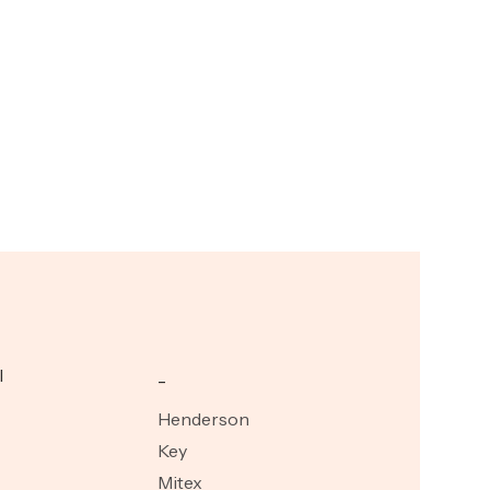
I
_
Henderson
Key
Mitex