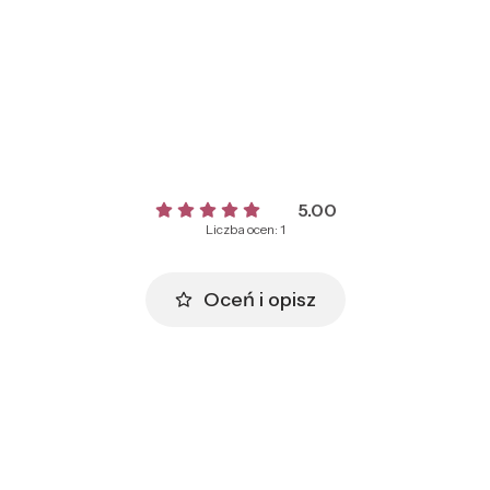
5.00
Liczba ocen: 1
Oceń i opisz