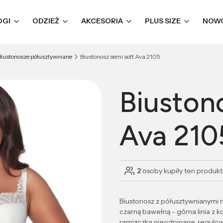
OGI
ODZIEŻ
AKCESORIA
PLUS SIZE
NOW
Biustonosze półusztywniane
Biustonosz semi soft Ava 2105
Biuston
Ava 210
2
osoby kupiły ten produkt
Biustonosz z półusztywnianymi m
czarną bawełną - górna linia z k
ramiączka nieodpinane, regulow