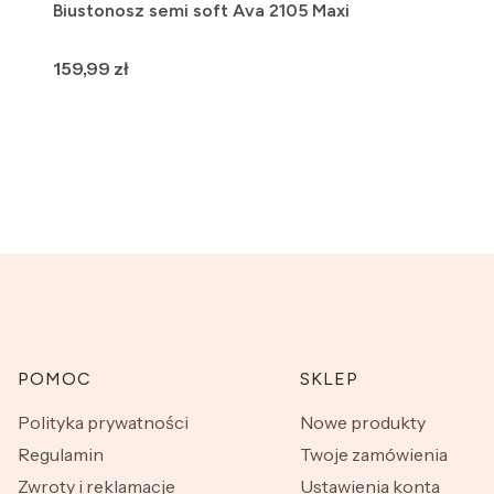
Biustonosz semi soft Ava 2105 Maxi
Cena
159,99 zł
Linki w stopce
POMOC
SKLEP
Polityka prywatności
Nowe produkty
Regulamin
Twoje zamówienia
Zwroty i reklamacje
Ustawienia konta