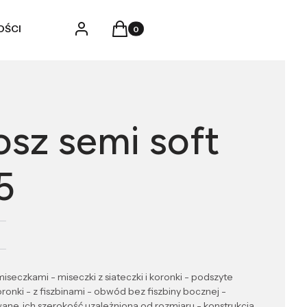
Produkty w koszyku: 0. Zobacz szczegó
Zaloguj się
Koszyk
OŚCI
osz semi soft
5
iseczkami - miseczki z siateczki i koronki - podszyte
oronki - z fiszbinami - obwód bez fiszbiny bocznej -
ane, ich szerokość uzależniona od rozmiaru - konstrukcja