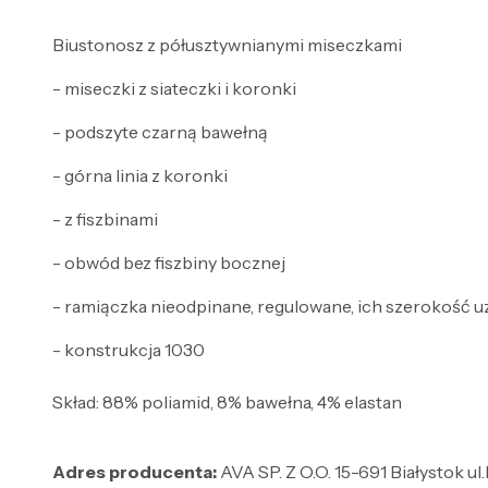
Biustonosz z półusztywnianymi miseczkami
- miseczki z siateczki i koronki
- podszyte czarną bawełną
- górna linia z koronki
- z fiszbinami
- obwód bez fiszbiny bocznej
- ramiączka nieodpinane, regulowane, ich szerokość u
- konstrukcja 1030
Skład: 88% poliamid, 8% bawełna, 4% elastan
Adres producenta:
AVA SP. Z O.O. 15-691 Białystok u