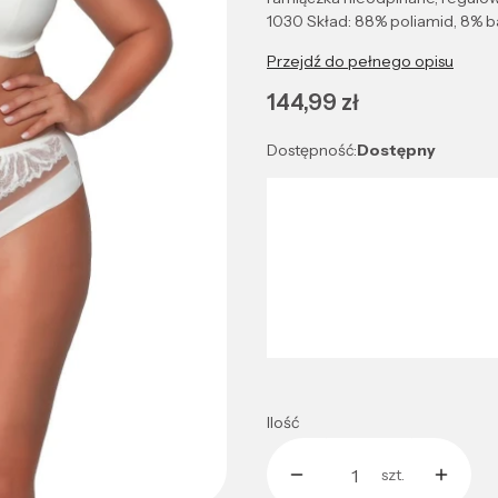
1030 Skład: 88% poliamid, 8% b
Przejdź do pełnego opisu
Cena
144,99 zł
Dostępność:
Dostępny
Wybierz wariant produktu:
Poszczególne warianty mogą róż
*
Kolor
Wybierz
Ilość
szt.