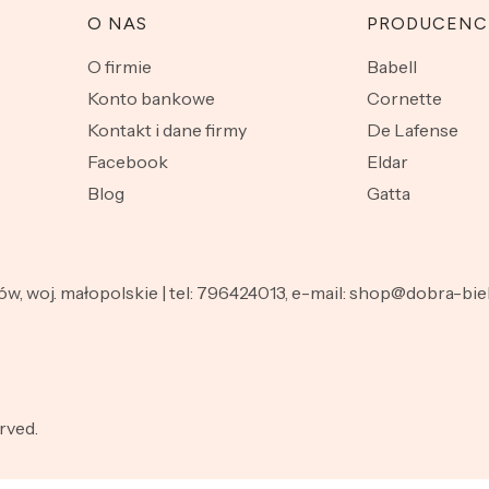
O NAS
PRODUCENC
O firmie
Babell
Konto bankowe
Cornette
Kontakt i dane firmy
De Lafense
Facebook
Eldar
Blog
Gatta
nów, woj. małopolskie | tel: 796424013, e-mail: shop@dobra-b
rved.