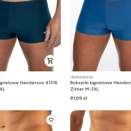
PRODUCENT
HENDERSON
kąpielowe Henderson 41316
Bokserki kąpielowe Hender
3XL
Zither M-3XL
Cena
81,99 zł