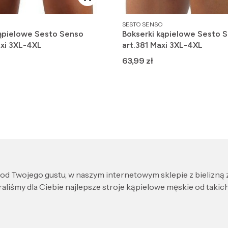
PRODUCENT
SESTO SENSO
kąpielowe Sesto Senso
Bokserki kąpielowe Sesto 
axi 3XL-4XL
art.381 Maxi 3XL-4XL
Cena
63,99 zł
e od Twojego gustu, w naszym internetowym sklepie z bielizną
aliśmy dla Ciebie najlepsze stroje kąpielowe męskie od takic