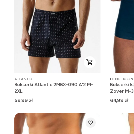
PRODUCENT
PRODUCENT
ATLANTIC
HENDERSON
Bokserki Atlantic 2MBX-090 A'2 M-
Bokserki 
2XL
Zover M-
Cena
Cena
59,99 zł
64,99 zł