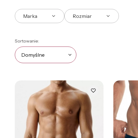
Marka
Rozmiar
Koniec filtrów
Lista produktów
Domyślne
Sortowanie:
Domyślne