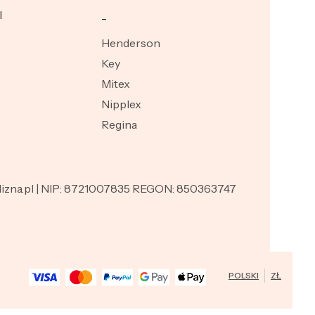
I
_
Henderson
Key
Mitex
Nipplex
Regina
ielizna.pl | NIP: 8721007835 REGON: 850363747
POLSKI
ZŁ