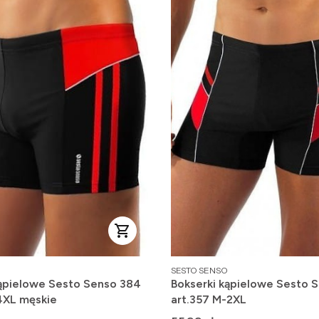
PRODUCENT
SESTO SENSO
kąpielowe Sesto Senso 384
Bokserki kąpielowe Sesto 
4XL męskie
art.357 M-2XL