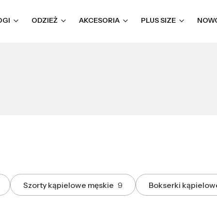
OGI
ODZIEŻ
AKCESORIA
PLUS SIZE
NOW
Szorty kąpielowe męskie
9
Bokserki kąpielow