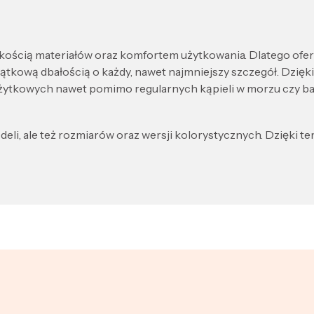
ścią materiałów oraz komfortem użytkowania. Dlatego oferow
ątkową dbałością o każdy, nawet najmniejszy szczegół. Dzięki
żytkowych nawet pomimo regularnych kąpieli w morzu czy base
li, ale też rozmiarów oraz wersji kolorystycznych. Dzięki 