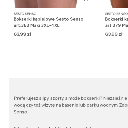
PRODUCENT
PRODUCENT
SESTO SENSO
SESTO SENSO
Bokserki kąpielowe Sesto Senso
Bokserki 
art.363 Maxi 3XL-4XL
art.379 M
Cena
Cena
63,99 zł
63,99 zł
Preferujesz slipy, szorty, a może bokserki? Niezależni
wodą czy też wizytę na basenie lub parku wodnym. Zebr
Senso.