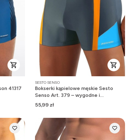
PRODUCENT
SESTO SENSO
son 41317
Bokserki kąpielowe męskie Sesto
Senso Art. 379 – wygodne i
szybkoschnące
Cena
55,99 zł