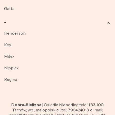
Gatta
_
Henderson
Key
Mitex
Nipplex
Regina
Dobra-Bielizna
| Osiedle Niepodległości 1 33-100
Tarnów, woj. małopolskie | tel: 796424013, e-mail:
shop@dobra-bielizna.pl | NIP: 8721007835 REGON: