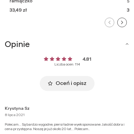
ramiączko
St
Cena
Ce
33,49 zł
35,
Opinie
4.81
Liczba ocen: 114
Oceń i opisz
Krystyna Sz
8 lipca 2021
Polecam... Są bardzo wygodne, piersi ładnie wyeksponowane. Jakość dobra i
cena przystępna. Noszę je już około 20 lat... Polecam..