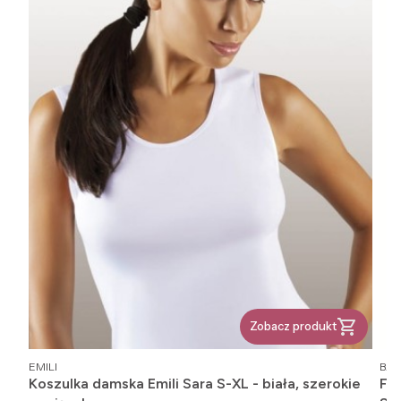
Zobacz produkt
PRODUCENT
PR
EMILI
BAB
Koszulka damska Emili Sara S-XL - biała, szerokie
Fi