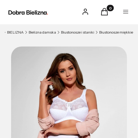
Produkty w kosz
Zaloguj się
Koszyk
Menu
na
BIELIZNA
Bielizna damska
Biustonosze i staniki
Biustonosze miękkie