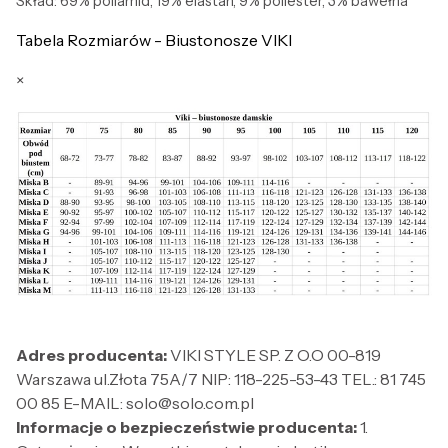
Skład: 69% poliamid, 19% elastan, 9% poliester, 3% bawełna
Tabela Rozmiarów - Biustonosze VIKI
×
Adres producenta:
VIKI STYLE SP. Z O.O 00-819
Warszawa ul.Złota 75A/7 NIP: 118-225-53-43 TEL.: 81 745
00 85 E-MAIL: solo@solo.com.pl
Informacje o bezpieczeństwie producenta:
1.