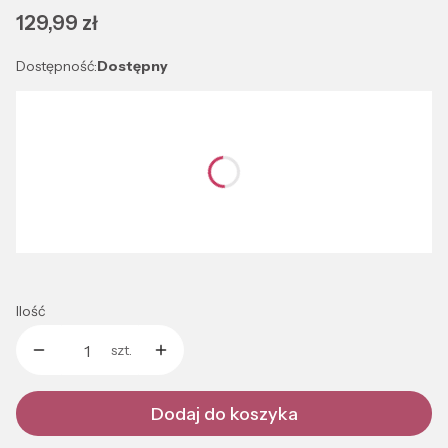
Cena
129,99 zł
Dostępność:
Dostępny
Wybierz wariant produktu:
Poszczególne warianty mogą różnić się ceną
*
Kolor
Wybierz
Ilość
szt.
Dodaj do koszyka