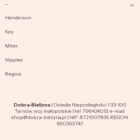
_
Henderson
Key
Mitex
Nipplex
Regina
Dobra-Bielizna
| Osiedle Niepodległości 1 33-100
Tarnów, woj. małopolskie | tel: 796424013, e-mail:
shop@dobra-bielizna.pl | NIP: 8721007835 REGON:
850363747