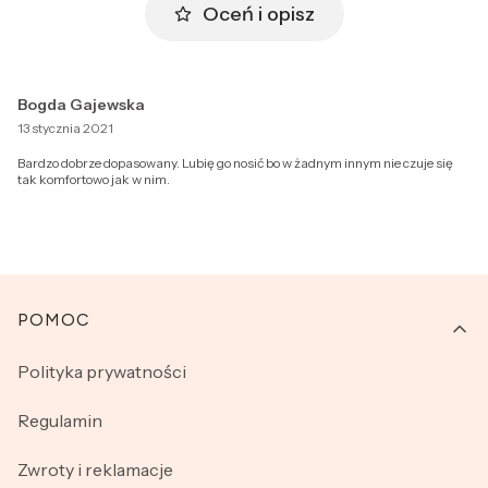
Oceń i opisz
Bogda Gajewska
13 stycznia 2021
Bardzo dobrze dopasowany. Lubię go nosić bo w żadnym innym nie czuje się
tak komfortowo jak w nim.
Linki w stopce
POMOC
Polityka prywatności
Regulamin
Zwroty i reklamacje