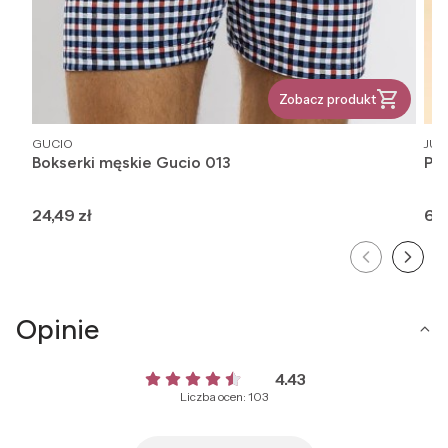
Zobacz produkt
PRODUCENT
PR
GUCIO
JUL
Bokserki męskie Gucio 013
Pr
Cena
Ce
24,49 zł
6,9
Opinie
4.43
Liczba ocen: 103