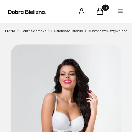
Produkty w kosz
Zaloguj się
Koszyk
Menu
BIELIZNA
Bielizna damska
Biustonosze i staniki
Biustonosze usztywniane