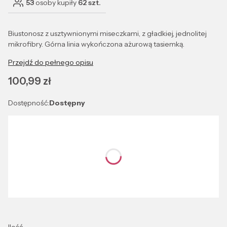
53
osoby kupiły
62 szt.
Biustonosz z usztywnionymi miseczkami, z gładkiej, jednolitej
mikrofibry. Górna linia wykończona ażurową tasiemką.
Przejdź do pełnego opisu
Cena
100,99 zł
Dostępność:
Dostępny
Wybierz wariant produktu:
Poszczególne warianty mogą różnić się ceną
*
Kolor
Wybierz