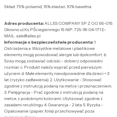
Skład: 75% poliamid, 15% elastan, 10% bawełna.
Adres producenta:
ALLES COMPANY SP. Z O.O 95-015
Głowno ul.Ks.P.Ściegiennego 15 NIP: 725-18-04-171 E-
MAIL: sale@alles.pl
Informacje o bezpieczeństwie producenta:
1.
Ostrzeżenia a. Wszystkie metalowe i plastikowe
elementy mogą powodować alergie lub dyskomfort. b.
Szwy mogą zostawiać odciski – dobierz odpowiedni
rozmiar. c. Produkt należy wyprać przed pierwszym
użyciem. d. Małe elementy nieodpowiednie dla dzieci < 3
lat (ryzyko zadławienia). 2. Użytkowanie - Stosować
zgodnie z instrukcją podaną na metce i przeznaczeniem.
3. Pielęgnacja - Prać zgodnie z instrukcją podaną na
metce, z podobnymi kolorami. Utylizować zgodnie z
zasadami recyklingu. 4. Gwarancja - 2 lata. 5. Ryzyka -
Opakowanie (papier, folia) przechowywać poza