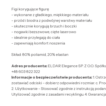
Figi korygujące figurę
- wykonane z gładkiego, miękkiego materiału
- przód i biodra z podwójnej warstwy materiału
- skutecznie korygują brzuch i boczki
- nogawki bezszwowe, cięte laserowo
- idealnie przylegają do ciała
- zapewniają komfort noszenia
Skład: 80% poliamid, 20% elastan
Adres producenta:
ELDAR Elegance SP. Z O.O. Spółka
+48 603 822 322
Informacje o bezpieczeństwie producenta:
1. Ostr
zostawiać odciski – dobierz odpowiedni rozmiar. c. Pro
2. Użytkowanie - Stosować zgodnie z instrukcją podaną
Utylizować zgodnie z zasadami recyklingu. 4. Gwarancja 