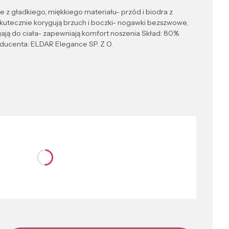
e z gładkiego, miękkiego materiału- przód i biodra z
kutecznie korygują brzuch i boczki- nogawki bezszwowe,
gają do ciała- zapewniają komfort noszenia Skład: 80%
ducenta: ELDAR Elegance SP. Z O.
nić się ceną