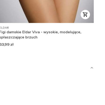
PRODUCENT
PRO
ELDAR
WOL
Figi damskie Eldar Viva - wysokie, modelujące,
Fig
spłaszczające brzuch
mod
Cena
Ce
63,99 zł
70,