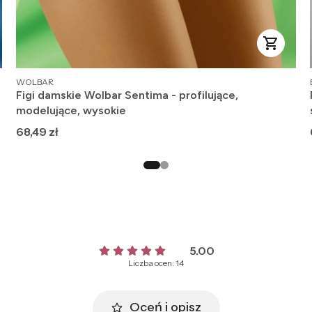
PRODUCENT
WOLBAR
Figi damskie Wolbar Sentima - profilujące,
modelujące, wysokie
Cena
68,49 zł
5.00
Liczba ocen: 14
Oceń i opisz