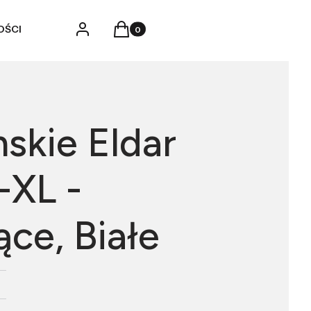
Produkty w koszyku: 0. Zobacz szczegó
Zaloguj się
Koszyk
OŚCI
skie Eldar
-XL -
ce, Białe