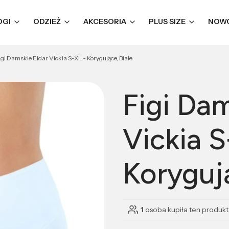
OGI
ODZIEŻ
AKCESORIA
PLUS SIZE
NOW
igi Damskie Eldar Vickia S-XL - Korygujące, Białe
Figi Dam
Vickia S
Korygują
1
osoba kupiła ten produkt