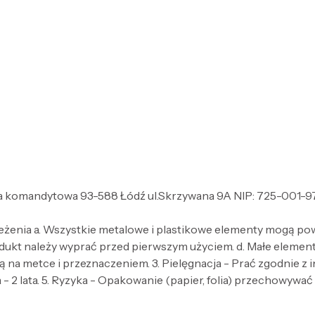
 komandytowa 93-588 Łódź ul.Skrzywana 9A NIP: 725-001-97-2
zeżenia a. Wszystkie metalowe i plastikowe elementy mogą po
dukt należy wyprać przed pierwszym użyciem. d. Małe elementy 
 na metce i przeznaczeniem. 3. Pielęgnacja - Prać zgodnie z
- 2 lata. 5. Ryzyka - Opakowanie (papier, folia) przechowywać