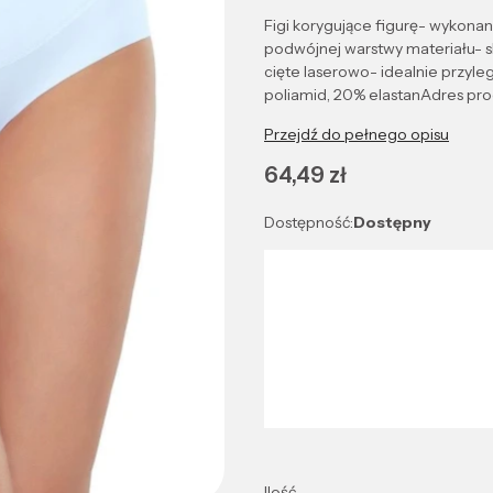
Figi korygujące figurę- wykonan
podwójnej warstwy materiału- s
cięte laserowo- idealnie przyle
poliamid, 20% elastanAdres pro
Przejdź do pełnego opisu
Cena
64,49 zł
Dostępność:
Dostępny
Wybierz wariant produktu:
Poszczególne warianty mogą róż
*
Kolor
Wybierz
Ilość