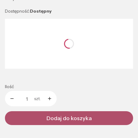
Dostępność:
Dostępny
Wybierz wariant produktu:
Poszczególne warianty mogą różnić się ceną
*
Kolor
Wybierz
Ilość
szt.
Dodaj do koszyka