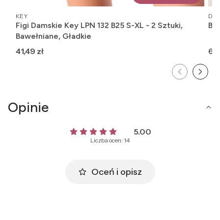
PRODUCENT
PR
KEY
DE 
Figi Damskie Key LPN 132 B25 S-XL - 2 Sztuki,
Bl
Bawełniane, Gładkie
Cena
Ce
41,49 zł
62,
Opinie
5.00
Liczba ocen: 14
Oceń i opisz