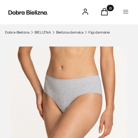
Produkty w kosz
Zaloguj się
Koszyk
Menu
Dobra-Bielizna
BIELIZNA
Bielizna damska
Figi damskie