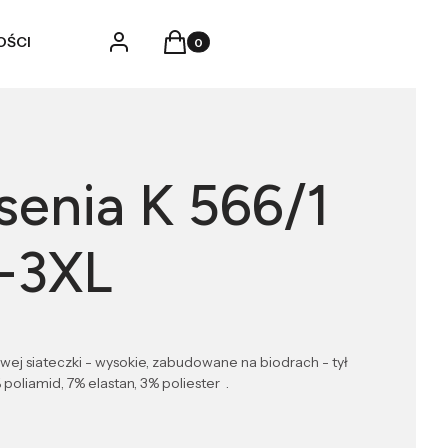
Produkty w koszyku: 0. Zobacz szczegó
Zaloguj się
Koszyk
OŚCI
senia K 566/1
-3XL
ulowej siateczki - wysokie, zabudowane na biodrach - tył
oliamid, 7% elastan, 3% poliester .