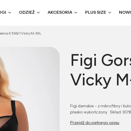
OGI
ODZIEŻ
AKCESORIA
PLUS SIZE
NOW
rsenia K 566/1 Vicky M-3XL
Figi Gor
Vicky M
Figi damskie - z mikrofibry i ti
płasko wykończony Skład: 90% p
Przejdź do pełnego opisu