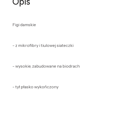
Opis
Figi damskie
- z mikrofibry i tiulowej siateczki
- wysokie, zabudowane na biodrach
- tył płasko wykończony