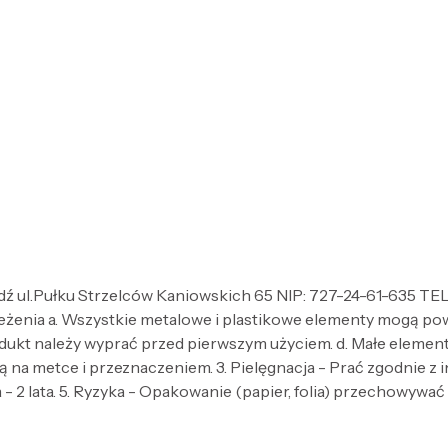
ź ul.Pułku Strzelców Kaniowskich 65 NIP: 727-24-61-635 TEL.
zeżenia a. Wszystkie metalowe i plastikowe elementy mogą po
dukt należy wyprać przed pierwszym użyciem. d. Małe elementy 
 na metce i przeznaczeniem. 3. Pielęgnacja - Prać zgodnie z
- 2 lata. 5. Ryzyka - Opakowanie (papier, folia) przechowywać