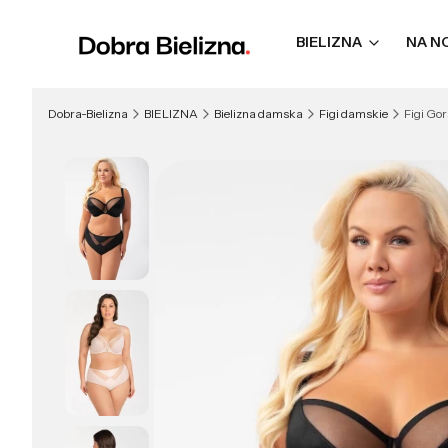
BIELIZNA
NA N
Dobra-Bielizna
BIELIZNA
Bielizna damska
Figi damskie
Figi Go