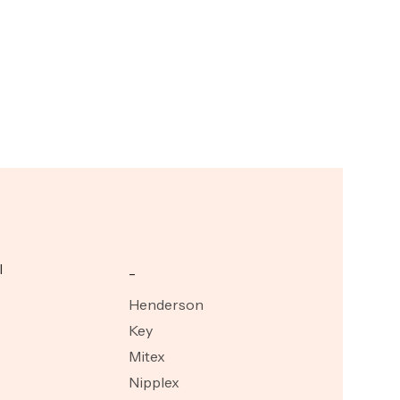
I
_
Henderson
Key
Mitex
Nipplex