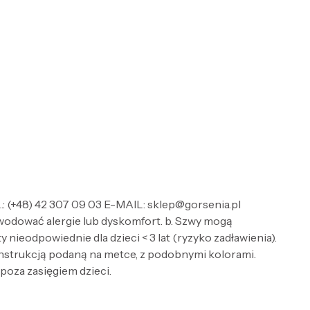
: (+48) 42 307 09 03 E-MAIL: sklep@gorsenia.pl
wodować alergie lub dyskomfort. b. Szwy mogą
nieodpowiednie dla dzieci < 3 lat (ryzyko zadławienia).
 instrukcją podaną na metce, z podobnymi kolorami.
 poza zasięgiem dzieci.