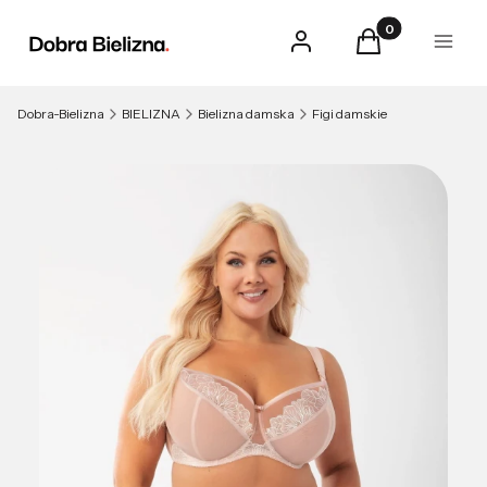
Produkty w kosz
Zaloguj się
Koszyk
Menu
Dobra-Bielizna
BIELIZNA
Bielizna damska
Figi damskie