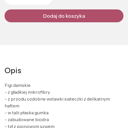
Dodaj do koszyka
Opis
Figi damskie
- z gładkiej mikrofibry
- z przodu ozdobne wstawki siateczki z delikatnym
haftem
- w talii płaska gumka
- zabudowane biodra
- tył z pionowym szwem