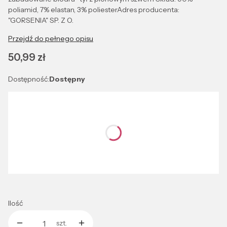
poliamid, 7% elastan, 3% poliesterAdres producenta:
"GORSENIA" SP. Z O.
Przejdź do pełnego opisu
Cena
50,99 zł
Dostępność:
Dostępny
Wybierz wariant produktu:
Poszczególne warianty mogą różnić się ceną
*
Kolor
Wybierz
Ilość
szt.