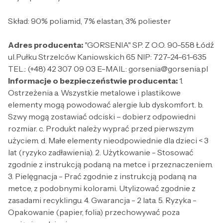
Skład: 90% poliamid, 7% elastan, 3% poliester
Adres producenta:
"GORSENIA" SP. Z O.O. 90-558 Łódź
ul.Pułku Strzelców Kaniowskich 65 NIP: 727-24-61-635
TEL.: (+48) 42 307 09 03 E-MAIL: gorsenia@gorsenia.pl
Informacje o bezpieczeństwie producenta:
1.
Ostrzeżenia a. Wszystkie metalowe i plastikowe
elementy mogą powodować alergie lub dyskomfort. b.
Szwy mogą zostawiać odciski – dobierz odpowiedni
rozmiar. c. Produkt należy wyprać przed pierwszym
użyciem. d. Małe elementy nieodpowiednie dla dzieci < 3
lat (ryzyko zadławienia). 2. Użytkowanie - Stosować
zgodnie z instrukcją podaną na metce i przeznaczeniem.
3. Pielęgnacja - Prać zgodnie z instrukcją podaną na
metce, z podobnymi kolorami. Utylizować zgodnie z
zasadami recyklingu. 4. Gwarancja - 2 lata. 5. Ryzyka -
Opakowanie (papier, folia) przechowywać poza