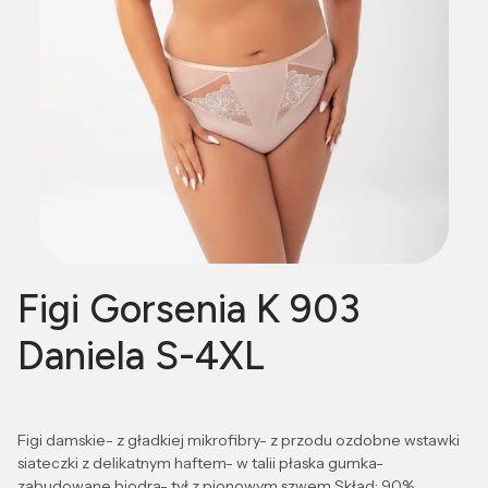
Figi Gorsenia K 903
Daniela S-4XL
Figi damskie- z gładkiej mikrofibry- z przodu ozdobne wstawki
siateczki z delikatnym haftem- w talii płaska gumka-
zabudowane biodra- tył z pionowym szwem Skład: 90%