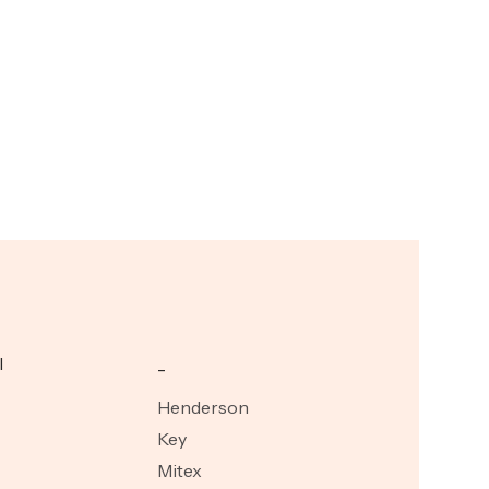
I
_
Henderson
Key
Mitex