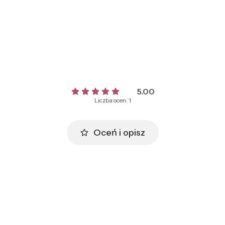
5.00
Liczba ocen: 1
Oceń i opisz