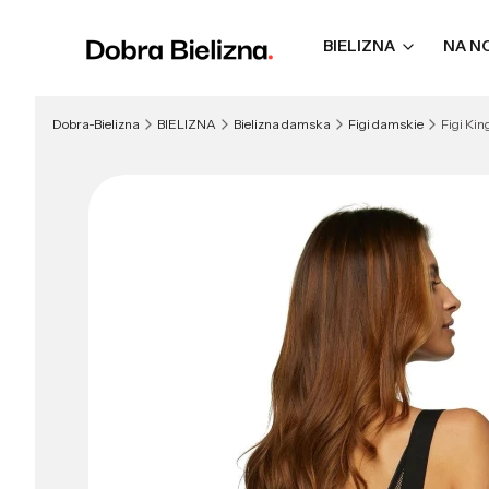
BIELIZNA
NA N
Dobra-Bielizna
BIELIZNA
Bielizna damska
Figi damskie
Figi Ki