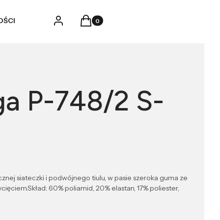
Produkty w koszyku: 0. Zobacz szczegó
Zaloguj się
Koszyk
OŚCI
ga P-748/2 S-
ycznej siateczki i podwójnego tiulu, w pasie szeroka guma ze
cięciem.Skład: 60% poliamid, 20% elastan, 17% poliester,