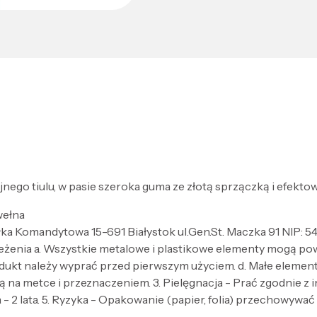
wójnego tiulu, w pasie szeroka guma ze złotą sprzączką i efek
wełna
łka Komandytowa 15-691 Białystok ul.Gen.St. Maczka 91 NIP:
zeżenia a. Wszystkie metalowe i plastikowe elementy mogą po
dukt należy wyprać przed pierwszym użyciem. d. Małe elementy 
 na metce i przeznaczeniem. 3. Pielęgnacja - Prać zgodnie z
- 2 lata. 5. Ryzyka - Opakowanie (papier, folia) przechowywać