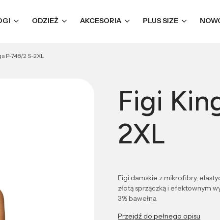
OGI
ODZIEŻ
AKCESORIA
PLUS SIZE
NOW
nga P-748/2 S-2XL
Figi Kin
2XL
Figi damskie z mikrofibry, elast
złotą sprzączką i efektownym wy
3% bawełna.
Przejdź do pełnego opisu