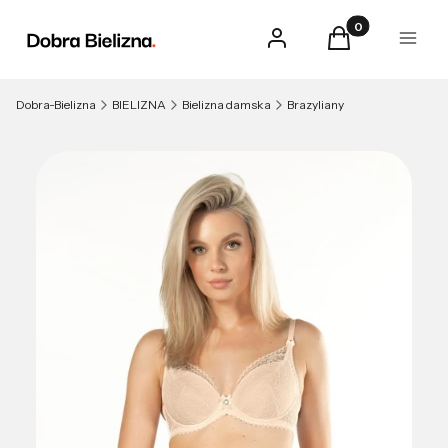
Produkty w kosz
Zaloguj się
Koszyk
Menu
Dobra-Bielizna
BIELIZNA
Bielizna damska
Brazyliany