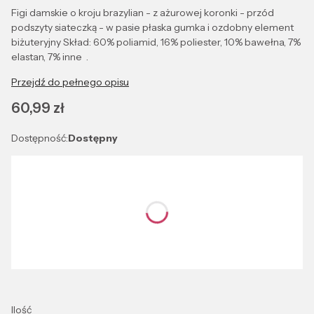
Figi damskie o kroju brazylian - z ażurowej koronki - przód
podszyty siateczką - w pasie płaska gumka i ozdobny element
biżuteryjny Skład: 60% poliamid, 16% poliester, 10% bawełna, 7%
elastan, 7% inne .
Przejdź do pełnego opisu
Cena
60,99 zł
Dostępność:
Dostępny
Wybierz wariant produktu:
Poszczególne warianty mogą różnić się ceną
*
Kolor
Wybierz
Ilość