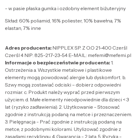
- w pasie płaska gumka i ozdobny element biżuteryjny
Skład: 60% poliamid, 16% poliester, 10% bawełna, 7%
elastan, 7% inne
Adres producenta:
NIPPLEX SP. Z O.O 21-400 Czerśl
Czerśl 4 NIP: 825-217-23-54 E-MAIL: mefemi@mefemi.pl
Informacje o bezpieczeństwie producenta:
1.
Ostrzeżenia a. Wszystkie metalowe i plastikowe
elementy mogą powodować alergie lub dyskomfort. b.
Szwy mogą zostawiać odciski – dobierz odpowiedni
rozmiar. c. Produkt należy wyprać przed pierwszym
użyciem. d. Małe elementy nieodpowiednie dla dzieci < 3
lat (ryzyko zadławienia). 2. Użytkowanie - Stosować
zgodnie z instrukcją podaną na metce i przeznaczeniem.
3. Pielęgnacja - Prać zgodnie z instrukcją podaną na
metce, z podobnymi kolorami. Utylizować zgodnie z
zasadami recyklingu. 4. Gwarancja - 2 lata. 5. Ryzyka -