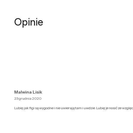
Opinie
Malwina Lisik
23 grudnia 2020
Lubię jak figi są wygodne i nie uwierają tam i uwdzie. Lubię je nosić ze wzg