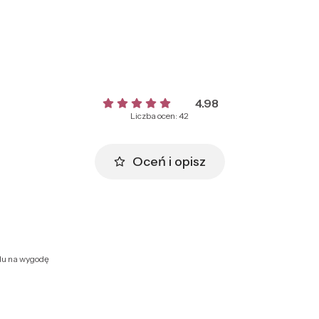
4.98
Liczba ocen: 42
Oceń i opisz
lędu na wygodę