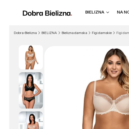
BIELIZNA
NA N
Dobra-Bielizna
BIELIZNA
Bielizna damska
Figi damskie
Figi dam