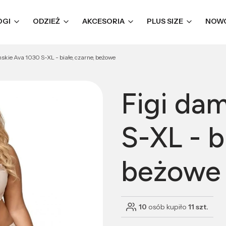
OGI
ODZIEŻ
AKCESORIA
PLUS SIZE
NOW
skie Ava 1030 S-XL - białe, czarne, beżowe
Figi da
S-XL - b
beżowe
10
osób kupiło
11 szt.