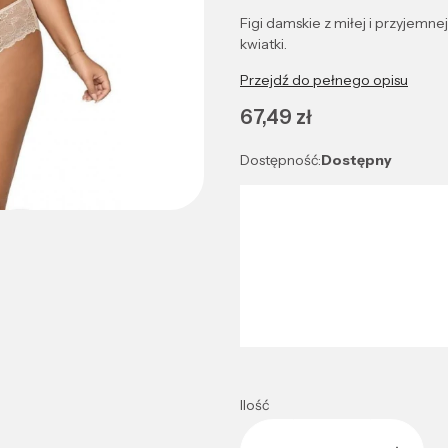
Figi damskie z miłej i przyjemn
kwiatki.
Przejdź do pełnego opisu
Cena
67,49 zł
Dostępność:
Dostępny
Wybierz wariant produktu:
Poszczególne warianty mogą róż
*
Kolor
Wybierz
Ilość