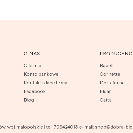
O NAS
PRODUCENC
O firmie
Babell
Konto bankowe
Cornette
Kontakt i dane firmy
De Lafense
Facebook
Eldar
Blog
Gatta
nów, woj. małopolskie | tel: 796424013, e-mail: shop@dobra-b