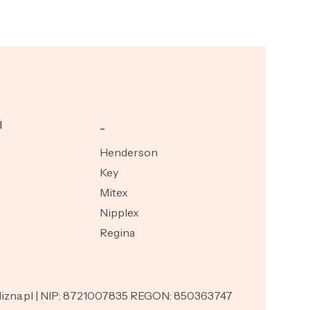
I
_
Henderson
Key
Mitex
Nipplex
Regina
ielizna.pl | NIP: 8721007835 REGON: 850363747