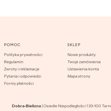
Linki w stopce
POMOC
SKLEP
Polityka prywatności
Nowe produkty
Regulamin
Twoje zamówienia
Zwroty i reklamacje
Ustawienia konta
Pytania i odpowiedzi
Mapa strony
Formy płatności
Dobra-Bielizna
| Osiedle Niepodległości 1 33-100 Tar