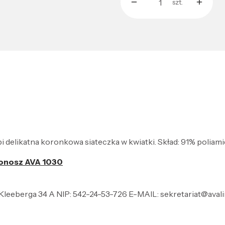
szt.
bi delikatna koronkowa siateczka w kwiatki. Skład: 91% poliami
onosz AVA 1030
l.Kleeberga 34 A NIP: 542-24-53-726 E-MAIL: sekretariat@avali