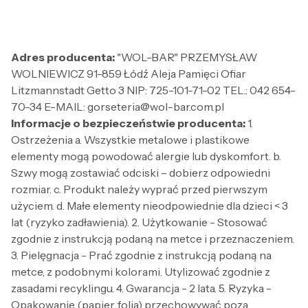
Adres producenta:
"WOL-BAR" PRZEMYSŁAW
WOLNIEWICZ 91-859 Łódź Aleja Pamięci Ofiar
Litzmannstadt Getto 3 NIP: 725-101-71-02 TEL.: 042 654-
70-34 E-MAIL: gorseteria@wol-bar.com.pl
Informacje o bezpieczeństwie producenta:
1.
Ostrzeżenia a. Wszystkie metalowe i plastikowe
elementy mogą powodować alergie lub dyskomfort. b.
Szwy mogą zostawiać odciski – dobierz odpowiedni
rozmiar. c. Produkt należy wyprać przed pierwszym
użyciem. d. Małe elementy nieodpowiednie dla dzieci < 3
lat (ryzyko zadławienia). 2. Użytkowanie - Stosować
zgodnie z instrukcją podaną na metce i przeznaczeniem.
3. Pielęgnacja - Prać zgodnie z instrukcją podaną na
metce, z podobnymi kolorami. Utylizować zgodnie z
zasadami recyklingu. 4. Gwarancja - 2 lata. 5. Ryzyka -
Opakowanie (papier, folia) przechowywać poza