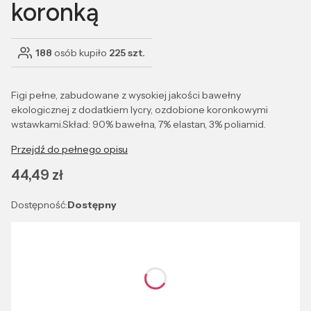
koronką
188
osób kupiło
225 szt.
Figi pełne, zabudowane z wysokiej jakości bawełny
ekologicznej z dodatkiem lycry, ozdobione koronkowymi
wstawkami.Skład: 90% bawełna, 7% elastan, 3% poliamid.
Przejdź do pełnego opisu
Cena
44,49 zł
Dostępność:
Dostępny
Wybierz wariant produktu:
Poszczególne warianty mogą różnić się ceną
*
Kolor