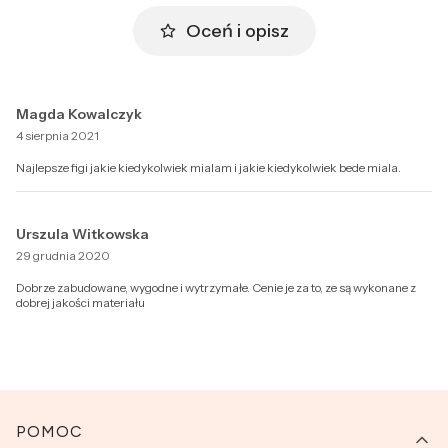
Oceń i opisz
Magda Kowalczyk
4 sierpnia 2021
Najlepsze figi jakie kiedykolwiek mialam i jakie kiedykolwiek bede miala.
Urszula Witkowska
29 grudnia 2020
Dobrze zabudowane, wygodne i wytrzymałe. Cenie je za to, ze są wykonane z
dobrej jakości materiału
Linki w stopce
POMOC