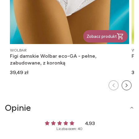
Zobacz produkt
PRODUCENT
PR
WOLBAR
WO
Figi damskie Wolbar eco-GA - pełne,
Fig
zabudowane, z koronką
Cena
Ce
39,49 zł
33,
Opinie
4.93
Liczba ocen: 40