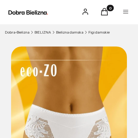
Produkty w kosz
Zaloguj się
Koszyk
Menu
Dobra-Bielizna
BIELIZNA
Bielizna damska
Figi damskie