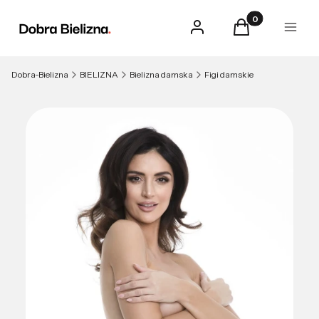
Produkty w kosz
Zaloguj się
Koszyk
Menu
Dobra-Bielizna
BIELIZNA
Bielizna damska
Figi damskie