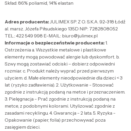
Skład: 86% poliamid, 14% elastan
Adres producenta:
JULIMEX SP. Z O. S.K.A. 92-318 Łódź
al. marsz. Józefa Piłsudskiego 135D NIP: 7282808052
TEL.: 422 549 998 E-MAIL: biuro@julimex.pl
Informacje o bezpieczeństwie producenta:
1.
Ostrzeżenia a. Wszystkie metalowe i plastikowe
elementy mogą powodować alergie lub dyskomfort. b.
Szwy mogą zostawiać odciski – dobierz odpowiedni
rozmiar. c. Produkt należy wyprać przed pierwszym
użyciem. d. Małe elementy nieodpowiednie dla dzieci < 3
lat (ryzyko zadławienia). 2. Użytkowanie - Stosować
zgodnie z instrukcją podaną na metce i przeznaczeniem.
3. Pielęgnacja - Prać zgodnie z instrukcją podaną na
metce, z podobnymi kolorami. Utylizować zgodnie z
zasadami recyklingu. 4. Gwarancja - 2 lata. 5. Ryzyka -
Opakowanie (papier, folia) przechowywać poza
zasięgiem dzieci.