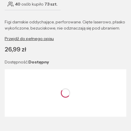
40
osób kupiło
73 szt.
Figi damskie oddychające, perforowane. Cięte laserowo, płasko
wykończone, bezuciskowe, nie odznaczają się pod ubraniem.
Przejdź do pełnego opisu
Cena
26,99 zł
Dostępność:
Dostępny
Wybierz wariant produktu:
Poszczególne warianty mogą różnić się ceną
*
Kolor
Wybierz