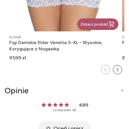
Zobacz produkt
PRODUCENT
PR
ELDAR
CO
Figi Damskie Eldar Venetia S-XL - Wysokie,
Fig
Korygujące z Nogawką
Cena
Ce
91,99 zł
38,
Opinie
4.89
Liczba ocen: 42
Oceń i opisz